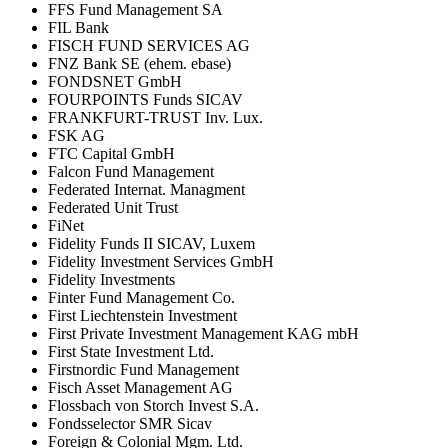
FFS Fund Management SA
FIL Bank
FISCH FUND SERVICES AG
FNZ Bank SE (ehem. ebase)
FONDSNET GmbH
FOURPOINTS Funds SICAV
FRANKFURT-TRUST Inv. Lux.
FSK AG
FTC Capital GmbH
Falcon Fund Management
Federated Internat. Managment
Federated Unit Trust
FiNet
Fidelity Funds II SICAV, Luxem
Fidelity Investment Services GmbH
Fidelity Investments
Finter Fund Management Co.
First Liechtenstein Investment
First Private Investment Management KAG mbH
First State Investment Ltd.
Firstnordic Fund Management
Fisch Asset Management AG
Flossbach von Storch Invest S.A.
Fondsselector SMR Sicav
Foreign & Colonial Mgm. Ltd.