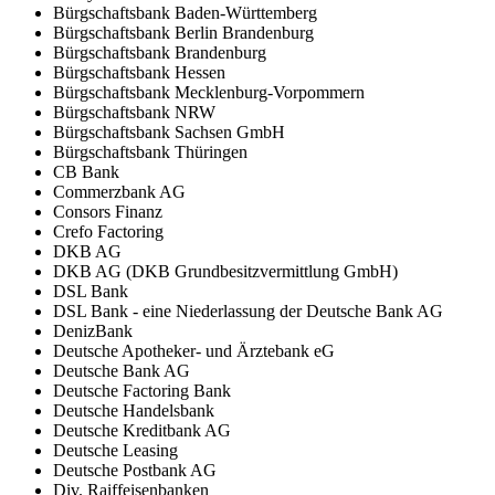
Bürgschaftsbank Baden-Württemberg
Bürgschaftsbank Berlin Brandenburg
Bürgschaftsbank Brandenburg
Bürgschaftsbank Hessen
Bürgschaftsbank Mecklenburg-Vorpommern
Bürgschaftsbank NRW
Bürgschaftsbank Sachsen GmbH
Bürgschaftsbank Thüringen
CB Bank
Commerzbank AG
Consors Finanz
Crefo Factoring
DKB AG
DKB AG (DKB Grundbesitzvermittlung GmbH)
DSL Bank
DSL Bank - eine Niederlassung der Deutsche Bank AG
DenizBank
Deutsche Apotheker- und Ärztebank eG
Deutsche Bank AG
Deutsche Factoring Bank
Deutsche Handelsbank
Deutsche Kreditbank AG
Deutsche Leasing
Deutsche Postbank AG
Div. Raiffeisenbanken