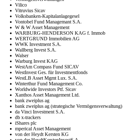
Vilico
Vitruvius Sicav
Volksbanken-Kapitalanlagegesel
Vontobel Fund Managemant S.A.
W & W Asset Management
WARBURG-HENDERSON KAG f. Immob
WERTGRUND Immobilien AG
WWK Investment S.A.
Wallberg Invest S.A.
Walser
Warburg Invest KAG
WestAm Compass Fund SICAV
WestInvest Ges. für Investmentfonds
WestLB Asset Mgmt Lux. S.A.
Winterthur Fund Management Co.
Worldwide Investors Ptf. Sicav
Xanthos Asset Management Ltd.
bank zweiplus ag
bank zweiplus ag (strategische Vermögensverwaltung)
da Vinci Investment S.A.
db x-trackers
iShares plc
mperical Asset Management
von der Heydt Kersten KG
von der HeydtKerstenInvestS.A.