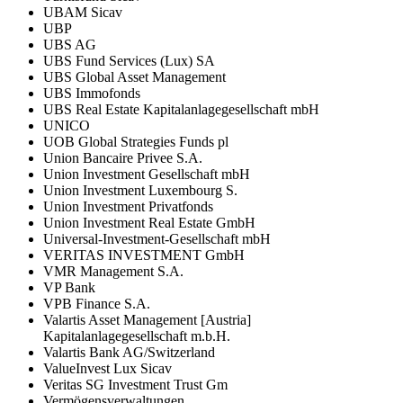
UBAM Sicav
UBP
UBS AG
UBS Fund Services (Lux) SA
UBS Global Asset Management
UBS Immofonds
UBS Real Estate Kapitalanlagegesellschaft mbH
UNICO
UOB Global Strategies Funds pl
Union Bancaire Privee S.A.
Union Investment Gesellschaft mbH
Union Investment Luxembourg S.
Union Investment Privatfonds
Union Investment Real Estate GmbH
Universal-Investment-Gesellschaft mbH
VERITAS INVESTMENT GmbH
VMR Management S.A.
VP Bank
VPB Finance S.A.
Valartis Asset Management [Austria]
Kapitalanlagegesellschaft m.b.H.
Valartis Bank AG/Switzerland
ValueInvest Lux Sicav
Veritas SG Investment Trust Gm
Vermögensverwaltungen