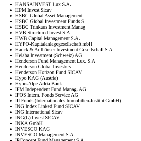
HANSAINVEST Lux S.A.
HPM Invest Sicav
HSBC Global Asset Management
HSBC Global Investment Funds S
HSBC Trinkaus Investment Manag
HVB Structured Invest S.A.
HWB Capital Management S.A.
HYPO-Kapitalanlagegesellschaft mbH
Hauck & Aufhäuser Investment Gesellschaft S.A.
Helaba Investment (Schweiz) AG
Henderson Fund Management Lux. S.A.
Henderson Global Investors
Henderson Horizon Fund SICAV
Hypo KAG (Austria)
Hypo-Alpe Adria Bank
IFM Independent Fund Manag. AG
IFOS Intern. Fonds Service AG
III Fonds (Internationales Immobilien-Institut GmbH)
ING Index Linked Fund SICAV
ING International Sicav
ING(L) Invest SICAV
INKA GmbH
INVESCO KAG
INVESCO Management S.A.
IPConcept Fund Management S.A.