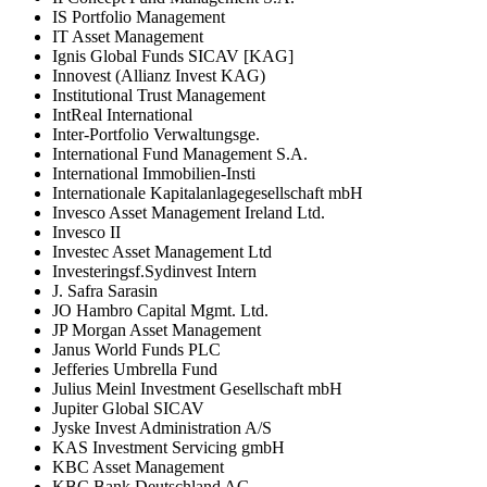
IS Portfolio Management
IT Asset Management
Ignis Global Funds SICAV [KAG]
Innovest (Allianz Invest KAG)
Institutional Trust Management
IntReal International
Inter-Portfolio Verwaltungsge.
International Fund Management S.A.
International Immobilien-Insti
Internationale Kapitalanlagegesellschaft mbH
Invesco Asset Management Ireland Ltd.
Invesco II
Investec Asset Management Ltd
Investeringsf.Sydinvest Intern
J. Safra Sarasin
JO Hambro Capital Mgmt. Ltd.
JP Morgan Asset Management
Janus World Funds PLC
Jefferies Umbrella Fund
Julius Meinl Investment Gesellschaft mbH
Jupiter Global SICAV
Jyske Invest Administration A/S
KAS Investment Servicing gmbH
KBC Asset Management
KBC Bank Deutschland AG