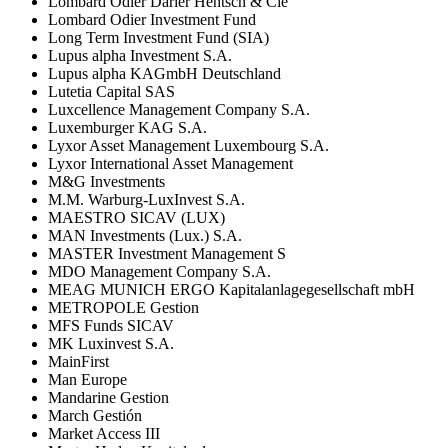
Lombard Odier Darier Hentsch & Cie
Lombard Odier Investment Fund
Long Term Investment Fund (SIA)
Lupus alpha Investment S.A.
Lupus alpha KAGmbH Deutschland
Lutetia Capital SAS
Luxcellence Management Company S.A.
Luxemburger KAG S.A.
Lyxor Asset Management Luxembourg S.A.
Lyxor International Asset Management
M&G Investments
M.M. Warburg-LuxInvest S.A.
MAESTRO SICAV (LUX)
MAN Investments (Lux.) S.A.
MASTER Investment Management S
MDO Management Company S.A.
MEAG MUNICH ERGO Kapitalanlagegesellschaft mbH
METROPOLE Gestion
MFS Funds SICAV
MK Luxinvest S.A.
MainFirst
Man Europe
Mandarine Gestion
March Gestión
Market Access III