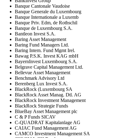
BankInvest Group
Banque Cantonale Vaudoise
Banque Generale du Luxembourg
Banque Internationale a Luxemb
Banque Priv. Edm, de Rothschil
Banque de Luxembourg S.A.
Bantleon Invest S.A.
Baring Asset Management
Baring Fund Managers Ltd.
Baring Intern. Fund Mgmt Irel.
Bawag P.S.K. Invest KAG mbH
BayernInvest Luxembourg S.A.
Belgrave Capital Management Ltd.
Bellevue Asset Management
Benchmark Advisory Ltd
Berenberg Lux Invest S.A.
BlackRock (Luxembourg SA
BlackRock Asset Manag. Dtl. AG
BlackRock Investment Management
BlackRock Strategie Funds
BlueBay Asset Management plc
C & P Funds SICAV
C-QUADRAT Kapitalanlage AG
CAIAC Fund Management AG
CAMCO Investment Management SA