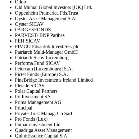
Oddo
Old Mutual Global Investors [UK] Ltd.
Oppenheim Pramerica Fds.Trust
Oyster Asset Management S.A.
Oyster SICAV
PARGESFONDS
PARVEST/ BNP Paribas
PEH SICAV
PIMCO Fds.Glob.Invest.Ser. plc
Patriarch Multi-Manager GmbH
Patriarch Sicav Luxemburg
Performa Fund SICAV
Petercam [Luxembourg] S.A.
Pictet Funds (Europe) S.A.
PineBridge Investments Ireland Limited
Pleiade SICAV
Polar Capital Partners
Pri Investment SA
Prima Management AG
Principal
Private Trust Manag. Co Sarl
Pro Fonds (Lux)
Putnam Investment Ltd.
Quadriga Asset Management
Quint:Essence Capital S.A.