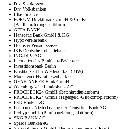
Div. Sparkassen
Div. Volksbanken
Elbe Finance
FORUM Direktfinanz GmbH & Co. KG
(Baufinanzierungsplattform)
GEFA BANK
Hanseatic Bank GmbH & KG
HypoVereinsbank
Höchster Pensionskasse
IKB Deutsche Industriebank
ING-DiBa AG
Internationales Bankhaus Bodensee
Investitionsbank Berlin
Kreditanstalt für Wiederaufbau (KfW)
Münchener Hypothekenbank eG
OYAK ANKER Bank GmbH
Oldenburgische Landesbank AG
PROCHECK24 GmbH (Ratenkreditplattform)
PROCHECK24 GmbH (Tagesgeld-/Girokontoplattform)
PSD Banken eG
Postbank - Niederlassung der Deutschen Bank AG
Prohyp GmbH (Baufinanzierungsplattform)
SKG BANK AG
Sparda-Banken eG
Starpool Finanz GmbH (Baufinanzierungsplattform)