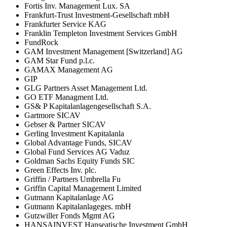
Fortis Inv. Management Lux. SA
Frankfurt-Trust Investment-Gesellschaft mbH
Frankfurter Service KAG
Franklin Templeton Investment Services GmbH
FundRock
GAM Investment Management [Switzerland] AG
GAM Star Fund p.l.c.
GAMAX Management AG
GIP
GLG Partners Asset Management Ltd.
GO ETF Managment Ltd.
GS& P Kapitalanlagengesellschaft S.A.
Gartmore SICAV
Gebser & Partner SICAV
Gerling Investment Kapitalanla
Global Advantage Funds, SICAV
Global Fund Services AG Vaduz
Goldman Sachs Equity Funds SIC
Green Effects Inv. plc.
Griffin / Partners Umbrella Fu
Griffin Capital Management Limited
Gutmann Kapitalanlage AG
Gutmann Kapitalanlageges. mbH
Gutzwiller Fonds Mgmt AG
HANSAINVEST Hanseatische Investment GmbH