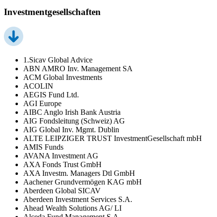
Investmentgesellschaften
1.Sicav Global Advice
ABN AMRO Inv. Management SA
ACM Global Investments
ACOLIN
AEGIS Fund Ltd.
AGI Europe
AIBC Anglo Irish Bank Austria
AIG Fondsleitung (Schweiz) AG
AIG Global Inv. Mgmt. Dublin
ALTE LEIPZIGER TRUST InvestmentGesellschaft mbH
AMIS Funds
AVANA Investment AG
AXA Fonds Trust GmbH
AXA Investm. Managers Dtl GmbH
Aachener Grundvermögen KAG mbH
Aberdeen Global SICAV
Aberdeen Investment Services S.A.
Ahead Wealth Solutions AG/ LI
Alceda Fund Management S.A.