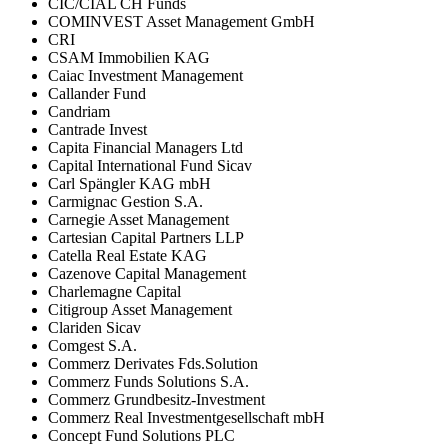
CIC/CIAL CH Funds
COMINVEST Asset Management GmbH
CRI
CSAM Immobilien KAG
Caiac Investment Management
Callander Fund
Candriam
Cantrade Invest
Capita Financial Managers Ltd
Capital International Fund Sicav
Carl Spängler KAG mbH
Carmignac Gestion S.A.
Carnegie Asset Management
Cartesian Capital Partners LLP
Catella Real Estate KAG
Cazenove Capital Management
Charlemagne Capital
Citigroup Asset Management
Clariden Sicav
Comgest S.A.
Commerz Derivates Fds.Solution
Commerz Funds Solutions S.A.
Commerz Grundbesitz-Investment
Commerz Real Investmentgesellschaft mbH
Concept Fund Solutions PLC