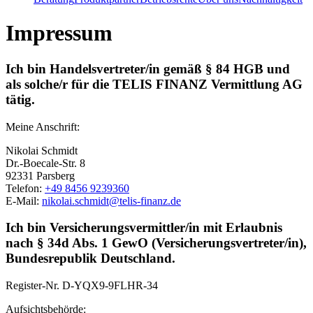
Impressum
Ich bin Handelsvertreter/in gemäß § 84 HGB und
als solche/r für die TELIS FINANZ Vermittlung AG
tätig.
Meine Anschrift:
Nikolai Schmidt
Dr.-Boecale-Str. 8
92331 Parsberg
Telefon:
+49 8456 9239360
E-Mail:
nikolai.schmidt@telis-finanz.de
Ich bin Versicherungsvermittler/in mit Erlaubnis
nach § 34d Abs. 1 GewO (Versicherungsvertreter/in),
Bundesrepublik Deutschland.
Register-Nr.
D-YQX9-9FLHR-34
Aufsichtsbehörde: