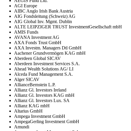
AEGIS Fund Ltd.
AGI Europe
AIBC Anglo Irish Bank Austria
AIG Fondsleitung (Schweiz) AG
AIG Global Inv. Mgmt. Dublin
ALTE LEIPZIGER TRUST InvestmentGesellschaft mbH
AMIS Funds
AVANA Investment AG
AXA Fonds Trust GmbH
AXA Investm. Managers Dtl GmbH
Aachener Grundvermögen KAG mbH
Aberdeen Global SICAV
Aberdeen Investment Services S.A.
Ahead Wealth Solutions AG/ LI
Alceda Fund Management S.A.
Alger SICAV
AllianceBernstein L.P.
Allianz Gl. Investors Ireland
Allianz Gl. Investors KAG mbH
Allianz Gl. Investors Lux. SA
Allianz KAG mbH
Altarius GmbH
Ampega Investment GmbH
AmpegaGerling Investment GmbH
Amundi