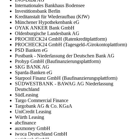
Internationales Bankhaus Bodensee
Investitionsbank Berlin
Kreditanstalt für Wiederaufbau (KfW)
Münchener Hypothekenbank eG
OYAK ANKER Bank GmbH
Oldenburgische Landesbank AG
PROCHECK24 GmbH (Ratenkreditplattform)
PROCHECK24 GmbH (Tagesgeld-/Girokontoplattform)
PSD Banken eG
Postbank - Niederlassung der Deutschen Bank AG
Prohyp GmbH (Baufinanzierungsplattform)
SKG BANK AG
Sparda-Banken eG
Starpool Finanz GmbH (Baufinanzierungsplattform)
SÜDWESTBANK - BAWAG AG Niederlassung
Deutschland
SüdLeasing
Targo Commercial Finance
Targobank AG & Co. KGaA
UniCredit Leasing
Würth Leasing
abcfinance
auxmoney GmbH
iwoca Deutschland GmbH