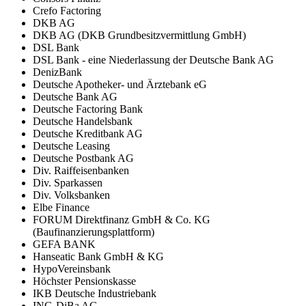
Crefo Factoring
DKB AG
DKB AG (DKB Grundbesitzvermittlung GmbH)
DSL Bank
DSL Bank - eine Niederlassung der Deutsche Bank AG
DenizBank
Deutsche Apotheker- und Ärztebank eG
Deutsche Bank AG
Deutsche Factoring Bank
Deutsche Handelsbank
Deutsche Kreditbank AG
Deutsche Leasing
Deutsche Postbank AG
Div. Raiffeisenbanken
Div. Sparkassen
Div. Volksbanken
Elbe Finance
FORUM Direktfinanz GmbH & Co. KG
(Baufinanzierungsplattform)
GEFA BANK
Hanseatic Bank GmbH & KG
HypoVereinsbank
Höchster Pensionskasse
IKB Deutsche Industriebank
ING-DiBa AG