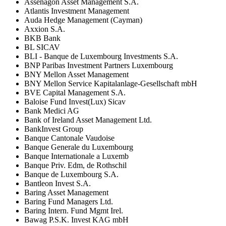
Assenagon Asset Management S.A.
Atlantis Investment Management
Auda Hedge Management (Cayman)
Axxion S.A.
BKB Bank
BL SICAV
BLI - Banque de Luxembourg Investments S.A.
BNP Paribas Investment Partners Luxembourg
BNY Mellon Asset Management
BNY Mellon Service Kapitalanlage-Gesellschaft mbH
BVE Capital Management S.A.
Baloise Fund Invest(Lux) Sicav
Bank Medici AG
Bank of Ireland Asset Management Ltd.
BankInvest Group
Banque Cantonale Vaudoise
Banque Generale du Luxembourg
Banque Internationale a Luxemb
Banque Priv. Edm, de Rothschil
Banque de Luxembourg S.A.
Bantleon Invest S.A.
Baring Asset Management
Baring Fund Managers Ltd.
Baring Intern. Fund Mgmt Irel.
Bawag P.S.K. Invest KAG mbH