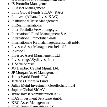
IS Portfolio Management
IT Asset Management
Ignis Global Funds SICAV [KAG]
Innovest (Allianz Invest KAG)
Institutional Trust Management
IntReal International
Inter-Portfolio Verwaltungsge.
International Fund Management S.A.
International Immobilien-Insti
Internationale Kapitalanlagegesellschaft mbH
Invesco Asset Management Ireland Ltd.
Invesco II
Investec Asset Management Ltd
Investeringsf.Sydinvest Intern
J. Safra Sarasin
JO Hambro Capital Mgmt. Ltd.
JP Morgan Asset Management
Janus World Funds PLC
Jefferies Umbrella Fund
Julius Meinl Investment Gesellschaft mbH
Jupiter Global SICAV
Jyske Invest Administration A/S
KAS Investment Servicing gmbH
KBC Asset Management
KBC Bank Deutschland AG