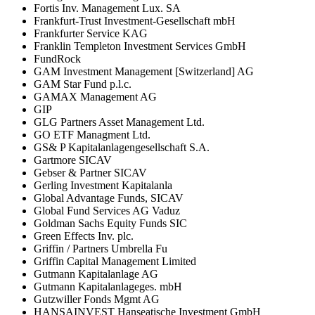
Fortis Inv. Management Lux. SA
Frankfurt-Trust Investment-Gesellschaft mbH
Frankfurter Service KAG
Franklin Templeton Investment Services GmbH
FundRock
GAM Investment Management [Switzerland] AG
GAM Star Fund p.l.c.
GAMAX Management AG
GIP
GLG Partners Asset Management Ltd.
GO ETF Managment Ltd.
GS& P Kapitalanlagengesellschaft S.A.
Gartmore SICAV
Gebser & Partner SICAV
Gerling Investment Kapitalanla
Global Advantage Funds, SICAV
Global Fund Services AG Vaduz
Goldman Sachs Equity Funds SIC
Green Effects Inv. plc.
Griffin / Partners Umbrella Fu
Griffin Capital Management Limited
Gutmann Kapitalanlage AG
Gutmann Kapitalanlageges. mbH
Gutzwiller Fonds Mgmt AG
HANSAINVEST Hanseatische Investment GmbH