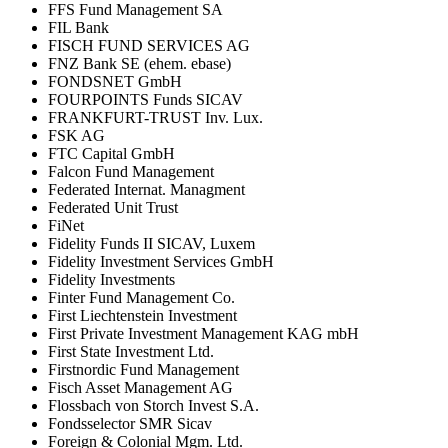
FFS Fund Management SA
FIL Bank
FISCH FUND SERVICES AG
FNZ Bank SE (ehem. ebase)
FONDSNET GmbH
FOURPOINTS Funds SICAV
FRANKFURT-TRUST Inv. Lux.
FSK AG
FTC Capital GmbH
Falcon Fund Management
Federated Internat. Managment
Federated Unit Trust
FiNet
Fidelity Funds II SICAV, Luxem
Fidelity Investment Services GmbH
Fidelity Investments
Finter Fund Management Co.
First Liechtenstein Investment
First Private Investment Management KAG mbH
First State Investment Ltd.
Firstnordic Fund Management
Fisch Asset Management AG
Flossbach von Storch Invest S.A.
Fondsselector SMR Sicav
Foreign & Colonial Mgm. Ltd.