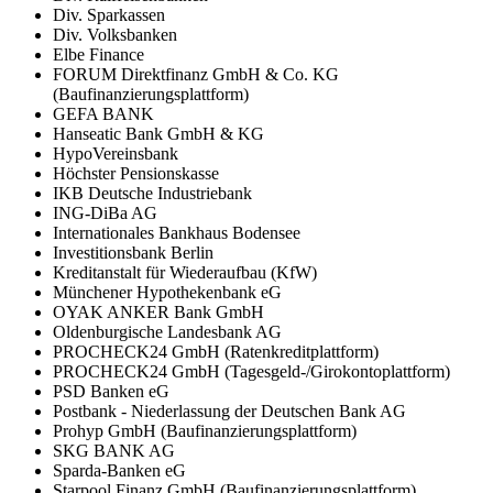
Div. Sparkassen
Div. Volksbanken
Elbe Finance
FORUM Direktfinanz GmbH & Co. KG
(Baufinanzierungsplattform)
GEFA BANK
Hanseatic Bank GmbH & KG
HypoVereinsbank
Höchster Pensionskasse
IKB Deutsche Industriebank
ING-DiBa AG
Internationales Bankhaus Bodensee
Investitionsbank Berlin
Kreditanstalt für Wiederaufbau (KfW)
Münchener Hypothekenbank eG
OYAK ANKER Bank GmbH
Oldenburgische Landesbank AG
PROCHECK24 GmbH (Ratenkreditplattform)
PROCHECK24 GmbH (Tagesgeld-/Girokontoplattform)
PSD Banken eG
Postbank - Niederlassung der Deutschen Bank AG
Prohyp GmbH (Baufinanzierungsplattform)
SKG BANK AG
Sparda-Banken eG
Starpool Finanz GmbH (Baufinanzierungsplattform)