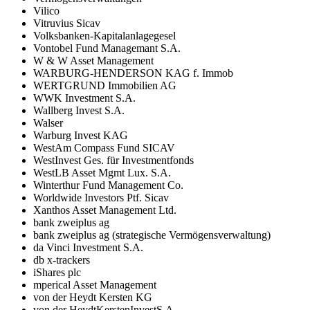
Vilico
Vitruvius Sicav
Volksbanken-Kapitalanlagegesel
Vontobel Fund Managemant S.A.
W & W Asset Management
WARBURG-HENDERSON KAG f. Immob
WERTGRUND Immobilien AG
WWK Investment S.A.
Wallberg Invest S.A.
Walser
Warburg Invest KAG
WestAm Compass Fund SICAV
WestInvest Ges. für Investmentfonds
WestLB Asset Mgmt Lux. S.A.
Winterthur Fund Management Co.
Worldwide Investors Ptf. Sicav
Xanthos Asset Management Ltd.
bank zweiplus ag
bank zweiplus ag (strategische Vermögensverwaltung)
da Vinci Investment S.A.
db x-trackers
iShares plc
mperical Asset Management
von der Heydt Kersten KG
von der HeydtKerstenInvestS.A.