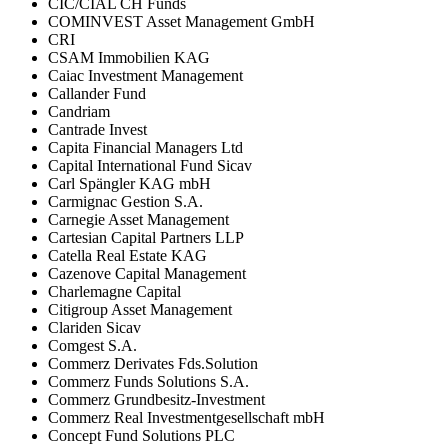
CIC/CIAL CH Funds
COMINVEST Asset Management GmbH
CRI
CSAM Immobilien KAG
Caiac Investment Management
Callander Fund
Candriam
Cantrade Invest
Capita Financial Managers Ltd
Capital International Fund Sicav
Carl Spängler KAG mbH
Carmignac Gestion S.A.
Carnegie Asset Management
Cartesian Capital Partners LLP
Catella Real Estate KAG
Cazenove Capital Management
Charlemagne Capital
Citigroup Asset Management
Clariden Sicav
Comgest S.A.
Commerz Derivates Fds.Solution
Commerz Funds Solutions S.A.
Commerz Grundbesitz-Investment
Commerz Real Investmentgesellschaft mbH
Concept Fund Solutions PLC