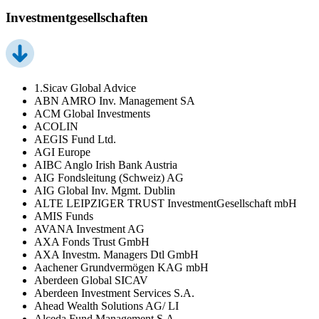
Investmentgesellschaften
1.Sicav Global Advice
ABN AMRO Inv. Management SA
ACM Global Investments
ACOLIN
AEGIS Fund Ltd.
AGI Europe
AIBC Anglo Irish Bank Austria
AIG Fondsleitung (Schweiz) AG
AIG Global Inv. Mgmt. Dublin
ALTE LEIPZIGER TRUST InvestmentGesellschaft mbH
AMIS Funds
AVANA Investment AG
AXA Fonds Trust GmbH
AXA Investm. Managers Dtl GmbH
Aachener Grundvermögen KAG mbH
Aberdeen Global SICAV
Aberdeen Investment Services S.A.
Ahead Wealth Solutions AG/ LI
Alceda Fund Management S.A.