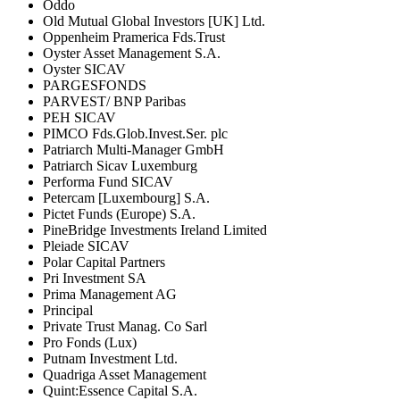
Oddo
Old Mutual Global Investors [UK] Ltd.
Oppenheim Pramerica Fds.Trust
Oyster Asset Management S.A.
Oyster SICAV
PARGESFONDS
PARVEST/ BNP Paribas
PEH SICAV
PIMCO Fds.Glob.Invest.Ser. plc
Patriarch Multi-Manager GmbH
Patriarch Sicav Luxemburg
Performa Fund SICAV
Petercam [Luxembourg] S.A.
Pictet Funds (Europe) S.A.
PineBridge Investments Ireland Limited
Pleiade SICAV
Polar Capital Partners
Pri Investment SA
Prima Management AG
Principal
Private Trust Manag. Co Sarl
Pro Fonds (Lux)
Putnam Investment Ltd.
Quadriga Asset Management
Quint:Essence Capital S.A.