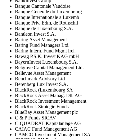
BankInvest Group
Banque Cantonale Vaudoise
Banque Generale du Luxembourg
Banque Internationale a Luxemb
Banque Priv. Edm, de Rothschil
Banque de Luxembourg S.A.
Bantleon Invest S.A.
Baring Asset Management
Baring Fund Managers Ltd.
Baring Intern. Fund Mgmt Irel.
Bawag P.S.K. Invest KAG mbH
BayernInvest Luxembourg S.A.
Belgrave Capital Management Ltd.
Bellevue Asset Management
Benchmark Advisory Ltd
Berenberg Lux Invest S.A.
BlackRock (Luxembourg SA
BlackRock Asset Manag. Dtl. AG
BlackRock Investment Management
BlackRock Strategie Funds
BlueBay Asset Management plc
C & P Funds SICAV
C-QUADRAT Kapitalanlage AG
CAIAC Fund Management AG
CAMCO Investment Management SA