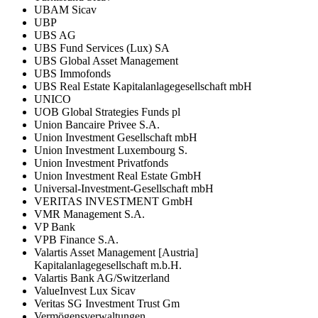
UBAM Sicav
UBP
UBS AG
UBS Fund Services (Lux) SA
UBS Global Asset Management
UBS Immofonds
UBS Real Estate Kapitalanlagegesellschaft mbH
UNICO
UOB Global Strategies Funds pl
Union Bancaire Privee S.A.
Union Investment Gesellschaft mbH
Union Investment Luxembourg S.
Union Investment Privatfonds
Union Investment Real Estate GmbH
Universal-Investment-Gesellschaft mbH
VERITAS INVESTMENT GmbH
VMR Management S.A.
VP Bank
VPB Finance S.A.
Valartis Asset Management [Austria]
Kapitalanlagegesellschaft m.b.H.
Valartis Bank AG/Switzerland
ValueInvest Lux Sicav
Veritas SG Investment Trust Gm
Vermögensverwaltungen