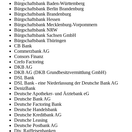
Bürgschaftsbank Baden-Württemberg
Bürgschaftsbank Berlin Brandenburg
Bürgschaftsbank Brandenburg
Bürgschaftsbank Hessen
Bürgschaftsbank Mecklenburg-Vorpommern
Bürgschaftsbank NRW
Bürgschaftsbank Sachsen GmbH
Bürgschaftsbank Thüringen
CB Bank
Commerzbank AG
Consors Finanz
Crefo Factoring
DKB AG
DKB AG (DKB Grundbesitzvermittlung GmbH)
DSL Bank
DSL Bank - eine Niederlassung der Deutsche Bank AG
DenizBank
Deutsche Apotheker- und Ärztebank eG
Deutsche Bank AG
Deutsche Factoring Bank
Deutsche Handelsbank
Deutsche Kreditbank AG
Deutsche Leasing
Deutsche Postbank AG
Div. Raiffeisenbanken