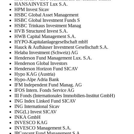
HANSAINVEST Lux S.A.
HPM Invest Sicav
HSBC Global Asset Management
HSBC Global Investment Funds S
HSBC Trinkaus Investment Manag
HVB Structured Invest S.A.
HWB Capital Management S.A.
HYPO-Kapitalanlagegesellschaft mbH
Hauck & Aufhäuser Investment Gesellschaft S.A.
Helaba Investment (Schweiz) AG
Henderson Fund Management Lux. S.A.
Henderson Global Investors
Henderson Horizon Fund SICAV
Hypo KAG (Austria)
Hypo-Alpe Adria Bank
IFM Independent Fund Manag. AG
IFOS Intern. Fonds Service AG
III Fonds (Internationales Immobilien-Institut GmbH)
ING Index Linked Fund SICAV
ING International Sicav
ING(L) Invest SICAV
INKA GmbH
INVESCO KAG
INVESCO Management S.A.
IPConcept Fund Management S.A.