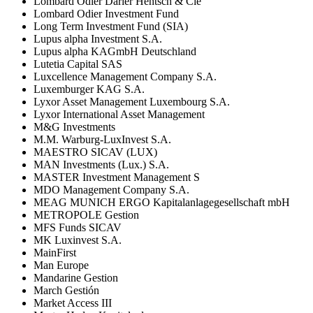
Lombard Odier Darier Hentsch & Cie
Lombard Odier Investment Fund
Long Term Investment Fund (SIA)
Lupus alpha Investment S.A.
Lupus alpha KAGmbH Deutschland
Lutetia Capital SAS
Luxcellence Management Company S.A.
Luxemburger KAG S.A.
Lyxor Asset Management Luxembourg S.A.
Lyxor International Asset Management
M&G Investments
M.M. Warburg-LuxInvest S.A.
MAESTRO SICAV (LUX)
MAN Investments (Lux.) S.A.
MASTER Investment Management S
MDO Management Company S.A.
MEAG MUNICH ERGO Kapitalanlagegesellschaft mbH
METROPOLE Gestion
MFS Funds SICAV
MK Luxinvest S.A.
MainFirst
Man Europe
Mandarine Gestion
March Gestión
Market Access III