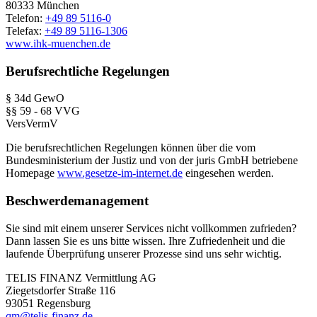
80333 München
Telefon:
+49 89 5116-0
Telefax:
+49 89 5116-1306
www.ihk-muenchen.de
Berufsrechtliche Regelungen
§ 34d GewO
§§ 59 - 68 VVG
VersVermV
Die berufsrechtlichen Regelungen können über die vom
Bundesministerium der Justiz und von der juris GmbH betriebene
Homepage
www.gesetze-im-internet.de
eingesehen werden.
Beschwerdemanagement
Sie sind mit einem unserer Services nicht vollkommen zufrieden?
Dann lassen Sie es uns bitte wissen. Ihre Zufriedenheit und die
laufende Überprüfung unserer Prozesse sind uns sehr wichtig.
TELIS FINANZ Vermittlung AG
Ziegetsdorfer Straße 116
93051 Regensburg
qm@telis-finanz.de