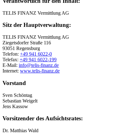
Verantwortlich für den Inhalt:
TELIS FINANZ Vermittlung AG
Sitz der Hauptverwaltung:
TELIS FINANZ Vermittlung AG
Ziegetsdorfer Straße 116
93051 Regensburg
Telefon:
+49 941 6022-0
Telefax:
+49 941 6022-199
E-Mail:
info@telis-finanz.de
Internet:
www.telis-finanz.de
Vorstand
Sven Schöntag
Sebastian Weigelt
Jens Kassow
Vorsitzender des Aufsichtsrates:
Dr. Matthias Wald