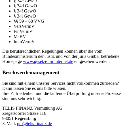
§ 34c GewO
§ 34d GewO
§ 34f GewO
§ 34i GewO
§§ 59 – 68 VVG
VersVermV
FinVermV
MaBV
ImmVermV
Die berufsrechtlichen Regelungen können über die vom
Bundesministerium der Justiz und von der juris GmbH betriebene
Homepage
www.gesetze-im-internet.de
eingesehen werden.
Beschwerdemanagement
Sie sind mit einem unserer Services nicht vollkommen zufrieden?
Dann lassen Sie es uns bitte wissen.
Ihre Zufriedenheit und die laufende Überprüfung unserer Prozesse
sind uns sehr wichtig.
TELIS FINANZ Vermittlung AG
Ziegetsdorfer Straße 116
93051 Regensburg
E-Mail:
qm@telis-finanz.de