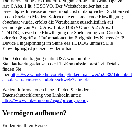
Die Verwendung des LinkedIn-Plugins erfolgt auf Grundlage von
Art. 6 Abs. 1 lit. f DSGVO. Der Websitebetreiber hat ein
berechtigtes Interesse an einer möglichst umfangreichen Sichtbarkeit
in den Sozialen Medien. Sofern eine entsprechende Einwilligung
abgefragt wurde, erfolgt die Verarbeitung ausschließlich auf
Grundlage von Art. 6 Abs. 1 lit. a DSGVO und § 25 Abs. 1
TDDDG, soweit die Einwilligung die Speicherung von Cookies
oder den Zugriff auf Informationen im Endgerät des Nutzers (z. B.
Device-Fingerprinting) im Sinne des TDDDG umfasst. Die
Einwilligung ist jederzeit widerrufbar.
Die Datenübertragung in die USA wird auf die
Standardvertragsklauseln der EU-Kommission gestützt. Details
finden Sie
hier:
https://www.linkedin.com/help/linkedin/answer/62538/datenuber
aus-der-eu-dem-ewr-und-der-schweiz?lang=de
Weitere Informationen hierzu finden Sie in der
Datenschutzerklärung von LinkedIn unter:
https://www.linkedin.com/legal/privacy-policy
Vermögen aufbauen?
Finden Sie Ihren Berater