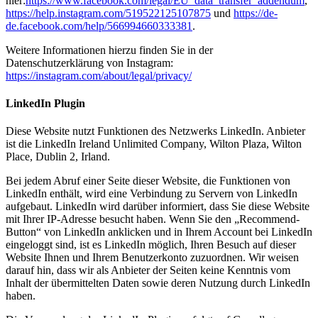
hier:
https://www.facebook.com/legal/EU_data_transfer_addendum
,
https://help.instagram.com/519522125107875
und
https://de-
de.facebook.com/help/566994660333381
.
Weitere Informationen hierzu finden Sie in der
Datenschutzerklärung von Instagram:
https://instagram.com/about/legal/privacy/
LinkedIn Plugin
Diese Website nutzt Funktionen des Netzwerks LinkedIn. Anbieter
ist die LinkedIn Ireland Unlimited Company, Wilton Plaza, Wilton
Place, Dublin 2, Irland.
Bei jedem Abruf einer Seite dieser Website, die Funktionen von
LinkedIn enthält, wird eine Verbindung zu Servern von LinkedIn
aufgebaut. LinkedIn wird darüber informiert, dass Sie diese Website
mit Ihrer IP-Adresse besucht haben. Wenn Sie den „Recommend-
Button“ von LinkedIn anklicken und in Ihrem Account bei LinkedIn
eingeloggt sind, ist es LinkedIn möglich, Ihren Besuch auf dieser
Website Ihnen und Ihrem Benutzerkonto zuzuordnen. Wir weisen
darauf hin, dass wir als Anbieter der Seiten keine Kenntnis vom
Inhalt der übermittelten Daten sowie deren Nutzung durch LinkedIn
haben.