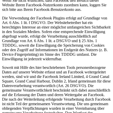
Wenn Sie nicht wünschen, dass Facebook den Besuch dieser
Website Ihrem Facebook-Nutzerkonto zuordnen kann, loggen Sie
sich bitte aus Ihrem Facebook-Benutzerkonto aus.
Die Verwendung der Facebook Plugins erfolgt auf Grundlage von
Art. 6 Abs. 1 lit. f DSGVO. Der Websitebetreiber hat ein
berechtigtes Interesse an einer möglichst umfangreichen Sichtbarkeit
in den Sozialen Medien. Sofern eine entsprechende Einwilligung
abgefragt wurde, erfolgt die Verarbeitung ausschließlich auf
Grundlage von Art. 6 Abs. 1 lit. a DSGVO und § 25 Abs. 1
TDDDG, soweit die Einwilligung die Speicherung von Cookies
oder den Zugriff auf Informationen im Endgerät des Nutzers (z. B.
Device-Fingerprinting) im Sinne des TDDDG umfasst. Die
Einwilligung ist jederzeit widerrufbar.
Soweit mit Hilfe des hier beschriebenen Tools personenbezogene
Daten auf unserer Website erfasst und an Facebook weitergeleitet
werden, sind wir und die Facebook Ireland Limited, 4 Grand Canal
Square, Grand Canal Harbour, Dublin 2, Irland gemeinsam für diese
Datenverarbeitung verantwortlich (Art. 26 DSGVO). Die
gemeinsame Verantwortlichkeit beschränkt sich dabei ausschließlich
auf die Erfassung der Daten und deren Weitergabe an Facebook.
Die nach der Weiterleitung erfolgende Verarbeitung durch Facebook
ist nicht Teil der gemeinsamen Verantwortung. Die uns gemeinsam
obliegenden Verpflichtungen wurden in einer Vereinbarung über
gemeinsame Verarbeitung festgehalten. Den Wortlaut der