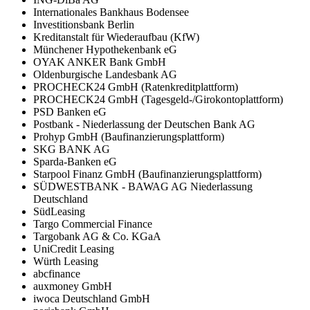
Internationales Bankhaus Bodensee
Investitionsbank Berlin
Kreditanstalt für Wiederaufbau (KfW)
Münchener Hypothekenbank eG
OYAK ANKER Bank GmbH
Oldenburgische Landesbank AG
PROCHECK24 GmbH (Ratenkreditplattform)
PROCHECK24 GmbH (Tagesgeld-/Girokontoplattform)
PSD Banken eG
Postbank - Niederlassung der Deutschen Bank AG
Prohyp GmbH (Baufinanzierungsplattform)
SKG BANK AG
Sparda-Banken eG
Starpool Finanz GmbH (Baufinanzierungsplattform)
SÜDWESTBANK - BAWAG AG Niederlassung
Deutschland
SüdLeasing
Targo Commercial Finance
Targobank AG & Co. KGaA
UniCredit Leasing
Würth Leasing
abcfinance
auxmoney GmbH
iwoca Deutschland GmbH