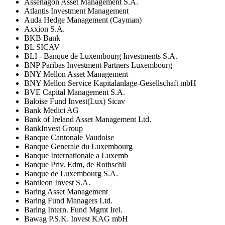
Assenagon Asset Management S.A.
Atlantis Investment Management
Auda Hedge Management (Cayman)
Axxion S.A.
BKB Bank
BL SICAV
BLI - Banque de Luxembourg Investments S.A.
BNP Paribas Investment Partners Luxembourg
BNY Mellon Asset Management
BNY Mellon Service Kapitalanlage-Gesellschaft mbH
BVE Capital Management S.A.
Baloise Fund Invest(Lux) Sicav
Bank Medici AG
Bank of Ireland Asset Management Ltd.
BankInvest Group
Banque Cantonale Vaudoise
Banque Generale du Luxembourg
Banque Internationale a Luxemb
Banque Priv. Edm, de Rothschil
Banque de Luxembourg S.A.
Bantleon Invest S.A.
Baring Asset Management
Baring Fund Managers Ltd.
Baring Intern. Fund Mgmt Irel.
Bawag P.S.K. Invest KAG mbH