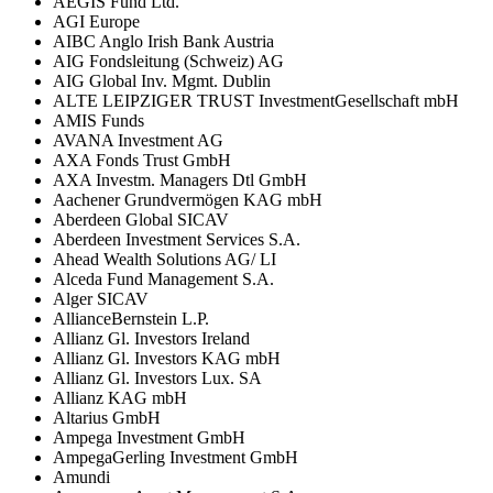
AEGIS Fund Ltd.
AGI Europe
AIBC Anglo Irish Bank Austria
AIG Fondsleitung (Schweiz) AG
AIG Global Inv. Mgmt. Dublin
ALTE LEIPZIGER TRUST InvestmentGesellschaft mbH
AMIS Funds
AVANA Investment AG
AXA Fonds Trust GmbH
AXA Investm. Managers Dtl GmbH
Aachener Grundvermögen KAG mbH
Aberdeen Global SICAV
Aberdeen Investment Services S.A.
Ahead Wealth Solutions AG/ LI
Alceda Fund Management S.A.
Alger SICAV
AllianceBernstein L.P.
Allianz Gl. Investors Ireland
Allianz Gl. Investors KAG mbH
Allianz Gl. Investors Lux. SA
Allianz KAG mbH
Altarius GmbH
Ampega Investment GmbH
AmpegaGerling Investment GmbH
Amundi