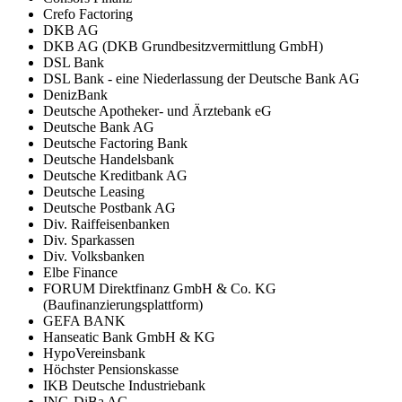
Crefo Factoring
DKB AG
DKB AG (DKB Grundbesitzvermittlung GmbH)
DSL Bank
DSL Bank - eine Niederlassung der Deutsche Bank AG
DenizBank
Deutsche Apotheker- und Ärztebank eG
Deutsche Bank AG
Deutsche Factoring Bank
Deutsche Handelsbank
Deutsche Kreditbank AG
Deutsche Leasing
Deutsche Postbank AG
Div. Raiffeisenbanken
Div. Sparkassen
Div. Volksbanken
Elbe Finance
FORUM Direktfinanz GmbH & Co. KG
(Baufinanzierungsplattform)
GEFA BANK
Hanseatic Bank GmbH & KG
HypoVereinsbank
Höchster Pensionskasse
IKB Deutsche Industriebank
ING-DiBa AG