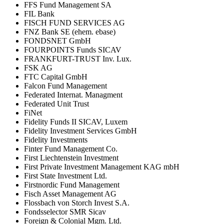
FFS Fund Management SA
FIL Bank
FISCH FUND SERVICES AG
FNZ Bank SE (ehem. ebase)
FONDSNET GmbH
FOURPOINTS Funds SICAV
FRANKFURT-TRUST Inv. Lux.
FSK AG
FTC Capital GmbH
Falcon Fund Management
Federated Internat. Managment
Federated Unit Trust
FiNet
Fidelity Funds II SICAV, Luxem
Fidelity Investment Services GmbH
Fidelity Investments
Finter Fund Management Co.
First Liechtenstein Investment
First Private Investment Management KAG mbH
First State Investment Ltd.
Firstnordic Fund Management
Fisch Asset Management AG
Flossbach von Storch Invest S.A.
Fondsselector SMR Sicav
Foreign & Colonial Mgm. Ltd.