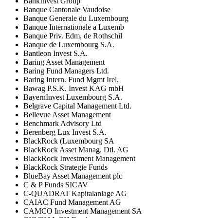
BankInvest Group
Banque Cantonale Vaudoise
Banque Generale du Luxembourg
Banque Internationale a Luxemb
Banque Priv. Edm, de Rothschil
Banque de Luxembourg S.A.
Bantleon Invest S.A.
Baring Asset Management
Baring Fund Managers Ltd.
Baring Intern. Fund Mgmt Irel.
Bawag P.S.K. Invest KAG mbH
BayernInvest Luxembourg S.A.
Belgrave Capital Management Ltd.
Bellevue Asset Management
Benchmark Advisory Ltd
Berenberg Lux Invest S.A.
BlackRock (Luxembourg SA
BlackRock Asset Manag. Dtl. AG
BlackRock Investment Management
BlackRock Strategie Funds
BlueBay Asset Management plc
C & P Funds SICAV
C-QUADRAT Kapitalanlage AG
CAIAC Fund Management AG
CAMCO Investment Management SA