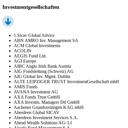
Investmentgesellschaften
1.Sicav Global Advice
ABN AMRO Inv. Management SA
ACM Global Investments
ACOLIN
AEGIS Fund Ltd.
AGI Europe
AIBC Anglo Irish Bank Austria
AIG Fondsleitung (Schweiz) AG
AIG Global Inv. Mgmt. Dublin
ALTE LEIPZIGER TRUST InvestmentGesellschaft mbH
AMIS Funds
AVANA Investment AG
AXA Fonds Trust GmbH
AXA Investm. Managers Dtl GmbH
Aachener Grundvermögen KAG mbH
Aberdeen Global SICAV
Aberdeen Investment Services S.A.
Ahead Wealth Solutions AG/ LI
Alceda Fund Management S.A.