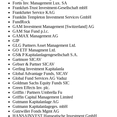
Fortis Inv. Management Lux. SA
Frankfurt-Trust Investment-Gesellschaft mbH
Frankfurter Service KAG
Franklin Templeton Investment Services GmbH
FundRock
GAM Investment Management [Switzerland] AG
GAM Star Fund p.l.c.
GAMAX Management AG
GIP
GLG Partners Asset Management Ltd.
GO ETF Managment Ltd.
GS& P Kapitalanlagengesellschaft S.A.
Gartmore SICAV
Gebser & Partner SICAV
Gerling Investment Kapitalanla
Global Advantage Funds, SICAV
Global Fund Services AG Vaduz
Goldman Sachs Equity Funds SIC
Green Effects Inv. plc.
Griffin / Partners Umbrella Fu
Griffin Capital Management Limited
Gutmann Kapitalanlage AG
Gutmann Kapitalanlageges. mbH
Gutzwiller Fonds Mgmt AG
HANSAINVEST Hanseatische Investment GmbH