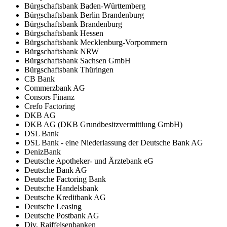
Bürgschaftsbank Baden-Württemberg
Bürgschaftsbank Berlin Brandenburg
Bürgschaftsbank Brandenburg
Bürgschaftsbank Hessen
Bürgschaftsbank Mecklenburg-Vorpommern
Bürgschaftsbank NRW
Bürgschaftsbank Sachsen GmbH
Bürgschaftsbank Thüringen
CB Bank
Commerzbank AG
Consors Finanz
Crefo Factoring
DKB AG
DKB AG (DKB Grundbesitzvermittlung GmbH)
DSL Bank
DSL Bank - eine Niederlassung der Deutsche Bank AG
DenizBank
Deutsche Apotheker- und Ärztebank eG
Deutsche Bank AG
Deutsche Factoring Bank
Deutsche Handelsbank
Deutsche Kreditbank AG
Deutsche Leasing
Deutsche Postbank AG
Div. Raiffeisenbanken