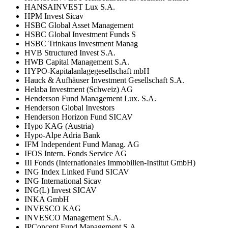
HANSAINVEST Lux S.A.
HPM Invest Sicav
HSBC Global Asset Management
HSBC Global Investment Funds S
HSBC Trinkaus Investment Manag
HVB Structured Invest S.A.
HWB Capital Management S.A.
HYPO-Kapitalanlagegesellschaft mbH
Hauck & Aufhäuser Investment Gesellschaft S.A.
Helaba Investment (Schweiz) AG
Henderson Fund Management Lux. S.A.
Henderson Global Investors
Henderson Horizon Fund SICAV
Hypo KAG (Austria)
Hypo-Alpe Adria Bank
IFM Independent Fund Manag. AG
IFOS Intern. Fonds Service AG
III Fonds (Internationales Immobilien-Institut GmbH)
ING Index Linked Fund SICAV
ING International Sicav
ING(L) Invest SICAV
INKA GmbH
INVESCO KAG
INVESCO Management S.A.
IPConcept Fund Management S.A.