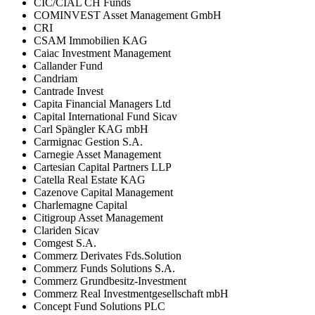
CIC/CIAL CH Funds
COMINVEST Asset Management GmbH
CRI
CSAM Immobilien KAG
Caiac Investment Management
Callander Fund
Candriam
Cantrade Invest
Capita Financial Managers Ltd
Capital International Fund Sicav
Carl Spängler KAG mbH
Carmignac Gestion S.A.
Carnegie Asset Management
Cartesian Capital Partners LLP
Catella Real Estate KAG
Cazenove Capital Management
Charlemagne Capital
Citigroup Asset Management
Clariden Sicav
Comgest S.A.
Commerz Derivates Fds.Solution
Commerz Funds Solutions S.A.
Commerz Grundbesitz-Investment
Commerz Real Investmentgesellschaft mbH
Concept Fund Solutions PLC