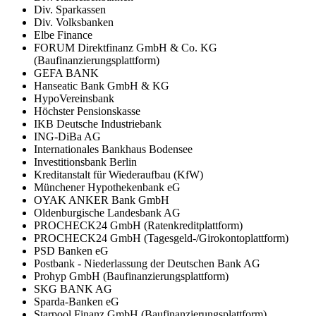
Div. Sparkassen
Div. Volksbanken
Elbe Finance
FORUM Direktfinanz GmbH & Co. KG
(Baufinanzierungsplattform)
GEFA BANK
Hanseatic Bank GmbH & KG
HypoVereinsbank
Höchster Pensionskasse
IKB Deutsche Industriebank
ING-DiBa AG
Internationales Bankhaus Bodensee
Investitionsbank Berlin
Kreditanstalt für Wiederaufbau (KfW)
Münchener Hypothekenbank eG
OYAK ANKER Bank GmbH
Oldenburgische Landesbank AG
PROCHECK24 GmbH (Ratenkreditplattform)
PROCHECK24 GmbH (Tagesgeld-/Girokontoplattform)
PSD Banken eG
Postbank - Niederlassung der Deutschen Bank AG
Prohyp GmbH (Baufinanzierungsplattform)
SKG BANK AG
Sparda-Banken eG
Starpool Finanz GmbH (Baufinanzierungsplattform)