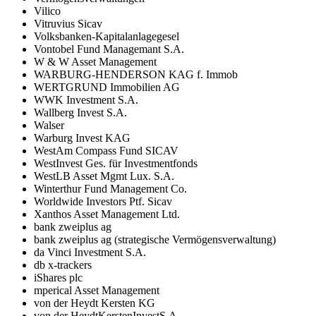
Vilico
Vitruvius Sicav
Volksbanken-Kapitalanlagegesel
Vontobel Fund Managemant S.A.
W & W Asset Management
WARBURG-HENDERSON KAG f. Immob
WERTGRUND Immobilien AG
WWK Investment S.A.
Wallberg Invest S.A.
Walser
Warburg Invest KAG
WestAm Compass Fund SICAV
WestInvest Ges. für Investmentfonds
WestLB Asset Mgmt Lux. S.A.
Winterthur Fund Management Co.
Worldwide Investors Ptf. Sicav
Xanthos Asset Management Ltd.
bank zweiplus ag
bank zweiplus ag (strategische Vermögensverwaltung)
da Vinci Investment S.A.
db x-trackers
iShares plc
mperical Asset Management
von der Heydt Kersten KG
von der HeydtKerstenInvestS.A.