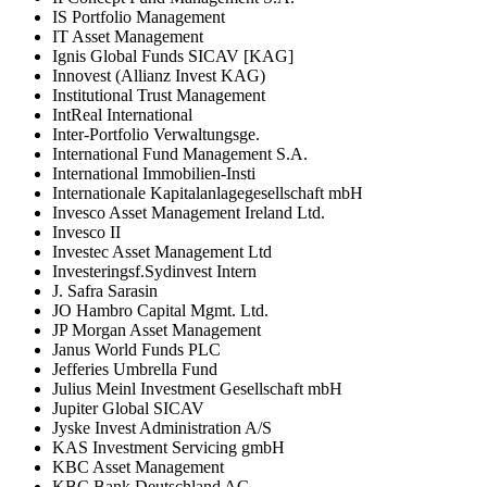
IS Portfolio Management
IT Asset Management
Ignis Global Funds SICAV [KAG]
Innovest (Allianz Invest KAG)
Institutional Trust Management
IntReal International
Inter-Portfolio Verwaltungsge.
International Fund Management S.A.
International Immobilien-Insti
Internationale Kapitalanlagegesellschaft mbH
Invesco Asset Management Ireland Ltd.
Invesco II
Investec Asset Management Ltd
Investeringsf.Sydinvest Intern
J. Safra Sarasin
JO Hambro Capital Mgmt. Ltd.
JP Morgan Asset Management
Janus World Funds PLC
Jefferies Umbrella Fund
Julius Meinl Investment Gesellschaft mbH
Jupiter Global SICAV
Jyske Invest Administration A/S
KAS Investment Servicing gmbH
KBC Asset Management
KBC Bank Deutschland AG