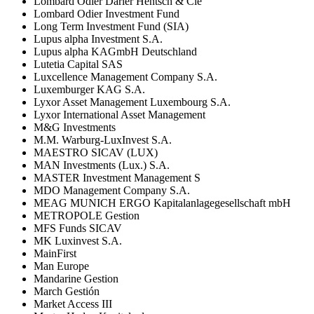
Lombard Odier Darier Hentsch & Cie
Lombard Odier Investment Fund
Long Term Investment Fund (SIA)
Lupus alpha Investment S.A.
Lupus alpha KAGmbH Deutschland
Lutetia Capital SAS
Luxcellence Management Company S.A.
Luxemburger KAG S.A.
Lyxor Asset Management Luxembourg S.A.
Lyxor International Asset Management
M&G Investments
M.M. Warburg-LuxInvest S.A.
MAESTRO SICAV (LUX)
MAN Investments (Lux.) S.A.
MASTER Investment Management S
MDO Management Company S.A.
MEAG MUNICH ERGO Kapitalanlagegesellschaft mbH
METROPOLE Gestion
MFS Funds SICAV
MK Luxinvest S.A.
MainFirst
Man Europe
Mandarine Gestion
March Gestión
Market Access III