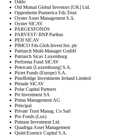
Oddo
Old Mutual Global Investors [UK] Ltd.
Oppenheim Pramerica Fds.Trust
Oyster Asset Management S.A.
Oyster SICAV
PARGESFONDS
PARVEST/ BNP Paribas
PEH SICAV
PIMCO Fds.Glob.Invest.Ser. plc
Patriarch Multi-Manager GmbH
Patriarch Sicav Luxemburg
Performa Fund SICAV
Petercam [Luxembourg] S.A.
Pictet Funds (Europe) S.A.
PineBridge Investments Ireland Limited
Pleiade SICAV
Polar Capital Partners
Pri Investment SA
Prima Management AG
Principal
Private Trust Manag. Co Sarl
Pro Fonds (Lux)
Putnam Investment Ltd.
Quadriga Asset Management
Quint:Essence Capital S.A.