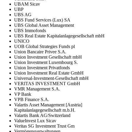
UBAM Sicav
UBP
UBS AG
UBS Fund Services (Lux) SA
UBS Global Asset Management
UBS Immofonds
UBS Real Estate Kapitalanlagegesellschaft mbH
UNICO
UOB Global Strategies Funds pl
Union Bancaire Privee S.A.
Union Investment Gesellschaft mbH
Union Investment Luxembourg S.
Union Investment Privatfonds
Union Investment Real Estate GmbH
Universal-Investment-Gesellschaft mbH
VERITAS INVESTMENT GmbH
VMR Management S.A.
VP Bank
VPB Finance S.A.
Valartis Asset Management [Austria]
Kapitalanlagegesellschaft m.b.H.
Valartis Bank AG/Switzerland
ValueInvest Lux Sicav
Veritas SG Investment Trust Gm
Vermögensverwaltungen