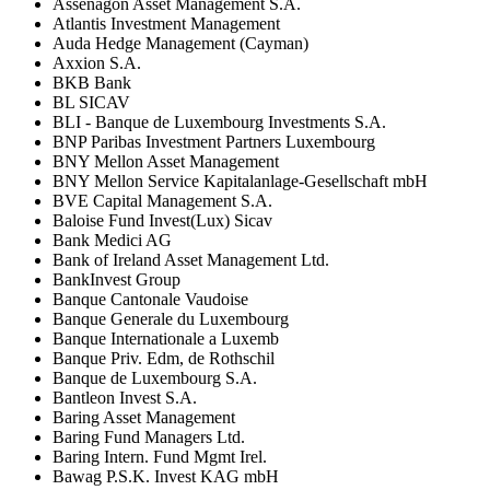
Assenagon Asset Management S.A.
Atlantis Investment Management
Auda Hedge Management (Cayman)
Axxion S.A.
BKB Bank
BL SICAV
BLI - Banque de Luxembourg Investments S.A.
BNP Paribas Investment Partners Luxembourg
BNY Mellon Asset Management
BNY Mellon Service Kapitalanlage-Gesellschaft mbH
BVE Capital Management S.A.
Baloise Fund Invest(Lux) Sicav
Bank Medici AG
Bank of Ireland Asset Management Ltd.
BankInvest Group
Banque Cantonale Vaudoise
Banque Generale du Luxembourg
Banque Internationale a Luxemb
Banque Priv. Edm, de Rothschil
Banque de Luxembourg S.A.
Bantleon Invest S.A.
Baring Asset Management
Baring Fund Managers Ltd.
Baring Intern. Fund Mgmt Irel.
Bawag P.S.K. Invest KAG mbH