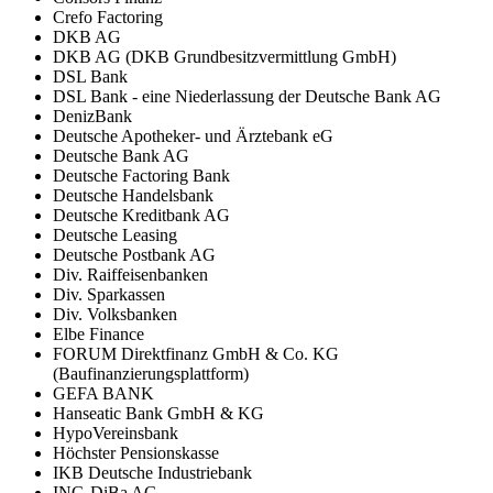
Crefo Factoring
DKB AG
DKB AG (DKB Grundbesitzvermittlung GmbH)
DSL Bank
DSL Bank - eine Niederlassung der Deutsche Bank AG
DenizBank
Deutsche Apotheker- und Ärztebank eG
Deutsche Bank AG
Deutsche Factoring Bank
Deutsche Handelsbank
Deutsche Kreditbank AG
Deutsche Leasing
Deutsche Postbank AG
Div. Raiffeisenbanken
Div. Sparkassen
Div. Volksbanken
Elbe Finance
FORUM Direktfinanz GmbH & Co. KG
(Baufinanzierungsplattform)
GEFA BANK
Hanseatic Bank GmbH & KG
HypoVereinsbank
Höchster Pensionskasse
IKB Deutsche Industriebank
ING-DiBa AG