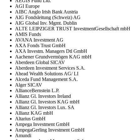
AEGIS Fund Ltd.
AGI Europe
AIBC Anglo Irish Bank Austria
AIG Fondsleitung (Schweiz) AG
AIG Global Inv. Mgmt. Dublin
ALTE LEIPZIGER TRUST InvestmentGesellschaft mbH
AMIS Funds
AVANA Investment AG
AXA Fonds Trust GmbH
AXA Investm. Managers Dtl GmbH
Aachener Grundvermögen KAG mbH
Aberdeen Global SICAV
Aberdeen Investment Services S.A.
Ahead Wealth Solutions AG/ LI
Alceda Fund Management S.A.
Alger SICAV
AllianceBernstein L.P.
Allianz Gl. Investors Ireland
Allianz Gl. Investors KAG mbH
Allianz Gl. Investors Lux. SA
Allianz KAG mbH
Altarius GmbH
Ampega Investment GmbH
AmpegaGerling Investment GmbH
Amundi