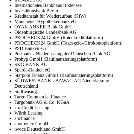
Internationales Bankhaus Bodensee
Investitionsbank Berlin
Kreditanstalt für Wiederaufbau (KfW)
Münchener Hypothekenbank eG
OYAK ANKER Bank GmbH
Oldenburgische Landesbank AG
PROCHECK24 GmbH (Ratenkreditplattform)
PROCHECK24 GmbH (Tagesgeld-/Girokontoplattform)
PSD Banken eG
Postbank - Niederlassung der Deutschen Bank AG
Prohyp GmbH (Baufinanzierungsplattform)
SKG BANK AG
Sparda-Banken eG
Starpool Finanz GmbH (Baufinanzierungsplattform)
SÜDWESTBANK - BAWAG AG Niederlassung
Deutschland
SüdLeasing
Targo Commercial Finance
Targobank AG & Co. KGaA
UniCredit Leasing
Würth Leasing
abcfinance
auxmoney GmbH
iwoca Deutschland GmbH