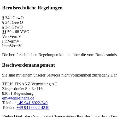
Berufsrechtliche Regelungen
§ 34d GewO
§ 34f GewO
§ 34i GewO
§§ 59 - 68 VVG
VersVermV
FinVermV
ImmVermV
Die berufsrechtlichen Regelungen können über die vom Bundesminis
Beschwerdemanagement
Sie sind mit einem unserer Services nicht vollkommen zufrieden? Dann
TELIS FINANZ Vermittlung AG
Ziegetsdorfer Straße 116
93051 Regensburg
qm@telis-finanz.de
Telefon:
+49 941 6022-240
Telefax:
+49 941 6022-4240
Vielen Dank, dass Sie uns die Chance geben Ihre Beschwerde zu löse