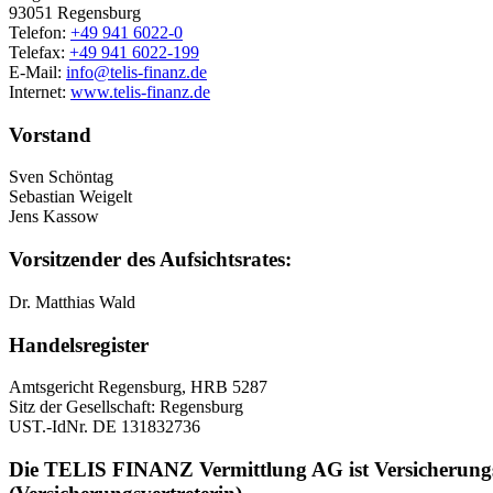
93051 Regensburg
Telefon:
+49 941 6022-0
Telefax:
+49 941 6022-199
E-Mail:
info@telis-finanz.de
Internet:
www.telis-finanz.de
Vorstand
Sven Schöntag
Sebastian Weigelt
Jens Kassow
Vorsitzender des Aufsichtsrates:
Dr. Matthias Wald
Handelsregister
Amtsgericht Regensburg, HRB 5287
Sitz der Gesellschaft: Regensburg
UST.-IdNr. DE 131832736
Die TELIS FINANZ Vermittlung AG ist Versicherungs