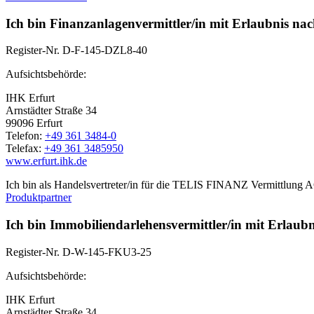
Ich bin Finanzanlagenvermittler/in mit Erlaubnis na
Register-Nr.
D-F-145-DZL8-40
Aufsichtsbehörde:
IHK Erfurt
Arnstädter Straße 34
99096 Erfurt
Telefon:
+49 361 3484-0
Telefax:
+49 361 3485950
www.erfurt.ihk.de
Ich bin als Handelsvertreter/in für die TELIS FINANZ Vermittlung AG 
Produktpartner
Ich bin Immobiliendarlehensvermittler/in mit Erlaub
Register-Nr.
D-W-145-FKU3-25
Aufsichtsbehörde:
IHK Erfurt
Arnstädter Straße 34