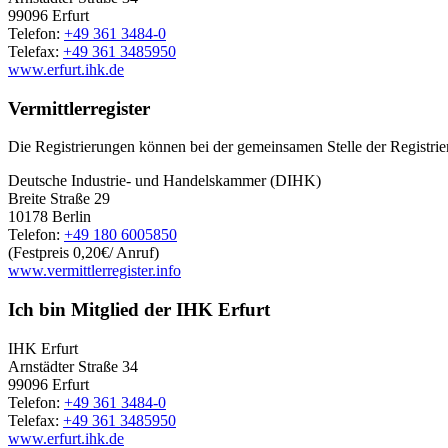
99096 Erfurt
Telefon:
+49 361 3484-0
Telefax:
+49 361 3485950
www.erfurt.ihk.de
Vermittlerregister
Die Registrierungen können bei der gemeinsamen Stelle der Registri
Deutsche Industrie- und Handelskammer (DIHK)
Breite Straße 29
10178 Berlin
Telefon:
+49 180 6005850
(Festpreis 0,20€/ Anruf)
www.vermittlerregister.info
Ich bin Mitglied der IHK Erfurt
IHK Erfurt
Arnstädter Straße 34
99096 Erfurt
Telefon:
+49 361 3484-0
Telefax:
+49 361 3485950
www.erfurt.ihk.de