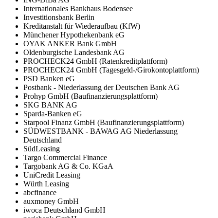
Internationales Bankhaus Bodensee
Investitionsbank Berlin
Kreditanstalt für Wiederaufbau (KfW)
Münchener Hypothekenbank eG
OYAK ANKER Bank GmbH
Oldenburgische Landesbank AG
PROCHECK24 GmbH (Ratenkreditplattform)
PROCHECK24 GmbH (Tagesgeld-/Girokontoplattform)
PSD Banken eG
Postbank - Niederlassung der Deutschen Bank AG
Prohyp GmbH (Baufinanzierungsplattform)
SKG BANK AG
Sparda-Banken eG
Starpool Finanz GmbH (Baufinanzierungsplattform)
SÜDWESTBANK - BAWAG AG Niederlassung
Deutschland
SüdLeasing
Targo Commercial Finance
Targobank AG & Co. KGaA
UniCredit Leasing
Würth Leasing
abcfinance
auxmoney GmbH
iwoca Deutschland GmbH