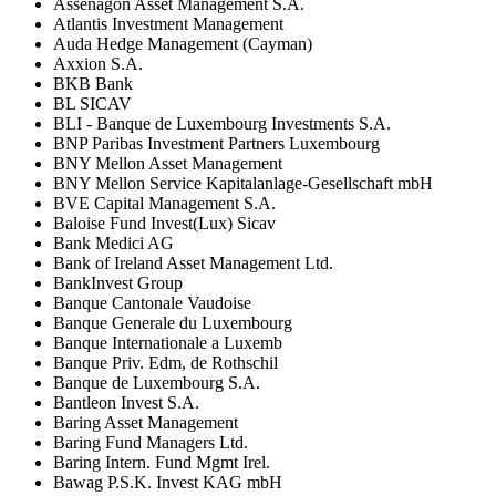
Assenagon Asset Management S.A.
Atlantis Investment Management
Auda Hedge Management (Cayman)
Axxion S.A.
BKB Bank
BL SICAV
BLI - Banque de Luxembourg Investments S.A.
BNP Paribas Investment Partners Luxembourg
BNY Mellon Asset Management
BNY Mellon Service Kapitalanlage-Gesellschaft mbH
BVE Capital Management S.A.
Baloise Fund Invest(Lux) Sicav
Bank Medici AG
Bank of Ireland Asset Management Ltd.
BankInvest Group
Banque Cantonale Vaudoise
Banque Generale du Luxembourg
Banque Internationale a Luxemb
Banque Priv. Edm, de Rothschil
Banque de Luxembourg S.A.
Bantleon Invest S.A.
Baring Asset Management
Baring Fund Managers Ltd.
Baring Intern. Fund Mgmt Irel.
Bawag P.S.K. Invest KAG mbH