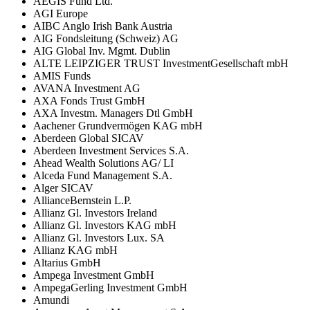
AEGIS Fund Ltd.
AGI Europe
AIBC Anglo Irish Bank Austria
AIG Fondsleitung (Schweiz) AG
AIG Global Inv. Mgmt. Dublin
ALTE LEIPZIGER TRUST InvestmentGesellschaft mbH
AMIS Funds
AVANA Investment AG
AXA Fonds Trust GmbH
AXA Investm. Managers Dtl GmbH
Aachener Grundvermögen KAG mbH
Aberdeen Global SICAV
Aberdeen Investment Services S.A.
Ahead Wealth Solutions AG/ LI
Alceda Fund Management S.A.
Alger SICAV
AllianceBernstein L.P.
Allianz Gl. Investors Ireland
Allianz Gl. Investors KAG mbH
Allianz Gl. Investors Lux. SA
Allianz KAG mbH
Altarius GmbH
Ampega Investment GmbH
AmpegaGerling Investment GmbH
Amundi