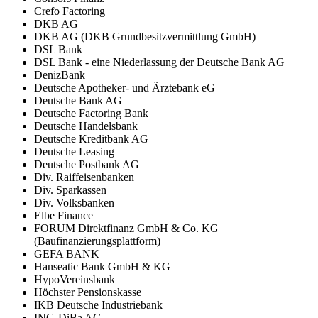
Crefo Factoring
DKB AG
DKB AG (DKB Grundbesitzvermittlung GmbH)
DSL Bank
DSL Bank - eine Niederlassung der Deutsche Bank AG
DenizBank
Deutsche Apotheker- und Ärztebank eG
Deutsche Bank AG
Deutsche Factoring Bank
Deutsche Handelsbank
Deutsche Kreditbank AG
Deutsche Leasing
Deutsche Postbank AG
Div. Raiffeisenbanken
Div. Sparkassen
Div. Volksbanken
Elbe Finance
FORUM Direktfinanz GmbH & Co. KG
(Baufinanzierungsplattform)
GEFA BANK
Hanseatic Bank GmbH & KG
HypoVereinsbank
Höchster Pensionskasse
IKB Deutsche Industriebank
ING-DiBa AG