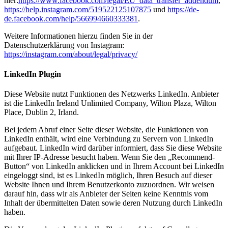
hier:
https://www.facebook.com/legal/EU_data_transfer_addendum
,
https://help.instagram.com/519522125107875
und
https://de-
de.facebook.com/help/566994660333381
.
Weitere Informationen hierzu finden Sie in der
Datenschutzerklärung von Instagram:
https://instagram.com/about/legal/privacy/
LinkedIn Plugin
Diese Website nutzt Funktionen des Netzwerks LinkedIn. Anbieter
ist die LinkedIn Ireland Unlimited Company, Wilton Plaza, Wilton
Place, Dublin 2, Irland.
Bei jedem Abruf einer Seite dieser Website, die Funktionen von
LinkedIn enthält, wird eine Verbindung zu Servern von LinkedIn
aufgebaut. LinkedIn wird darüber informiert, dass Sie diese Website
mit Ihrer IP-Adresse besucht haben. Wenn Sie den „Recommend-
Button“ von LinkedIn anklicken und in Ihrem Account bei LinkedIn
eingeloggt sind, ist es LinkedIn möglich, Ihren Besuch auf dieser
Website Ihnen und Ihrem Benutzerkonto zuzuordnen. Wir weisen
darauf hin, dass wir als Anbieter der Seiten keine Kenntnis vom
Inhalt der übermittelten Daten sowie deren Nutzung durch LinkedIn
haben.