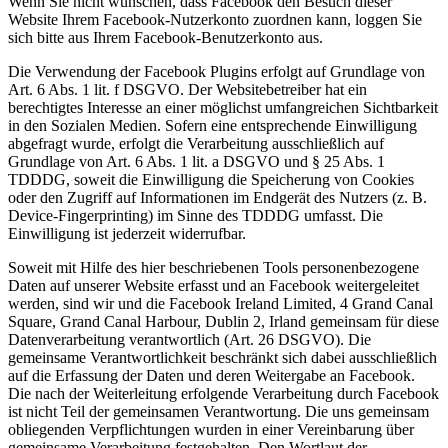
Wenn Sie nicht wünschen, dass Facebook den Besuch dieser
Website Ihrem Facebook-Nutzerkonto zuordnen kann, loggen Sie
sich bitte aus Ihrem Facebook-Benutzerkonto aus.
Die Verwendung der Facebook Plugins erfolgt auf Grundlage von
Art. 6 Abs. 1 lit. f DSGVO. Der Websitebetreiber hat ein
berechtigtes Interesse an einer möglichst umfangreichen Sichtbarkeit
in den Sozialen Medien. Sofern eine entsprechende Einwilligung
abgefragt wurde, erfolgt die Verarbeitung ausschließlich auf
Grundlage von Art. 6 Abs. 1 lit. a DSGVO und § 25 Abs. 1
TDDDG, soweit die Einwilligung die Speicherung von Cookies
oder den Zugriff auf Informationen im Endgerät des Nutzers (z. B.
Device-Fingerprinting) im Sinne des TDDDG umfasst. Die
Einwilligung ist jederzeit widerrufbar.
Soweit mit Hilfe des hier beschriebenen Tools personenbezogene
Daten auf unserer Website erfasst und an Facebook weitergeleitet
werden, sind wir und die Facebook Ireland Limited, 4 Grand Canal
Square, Grand Canal Harbour, Dublin 2, Irland gemeinsam für diese
Datenverarbeitung verantwortlich (Art. 26 DSGVO). Die
gemeinsame Verantwortlichkeit beschränkt sich dabei ausschließlich
auf die Erfassung der Daten und deren Weitergabe an Facebook.
Die nach der Weiterleitung erfolgende Verarbeitung durch Facebook
ist nicht Teil der gemeinsamen Verantwortung. Die uns gemeinsam
obliegenden Verpflichtungen wurden in einer Vereinbarung über
gemeinsame Verarbeitung festgehalten. Den Wortlaut der