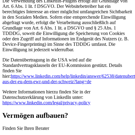
Die Verwendung des LinkedIn-Plugins erfolgt auf Grundlage von
Art. 6 Abs. 1 lit. f DSGVO. Der Websitebetreiber hat ein
berechtigtes Interesse an einer möglichst umfangreichen Sichtbarkeit
in den Sozialen Medien. Sofern eine entsprechende Einwilligung
abgefragt wurde, erfolgt die Verarbeitung ausschließlich auf
Grundlage von Art. 6 Abs. 1 lit. a DSGVO und § 25 Abs. 1
TDDDG, soweit die Einwilligung die Speicherung von Cookies
oder den Zugriff auf Informationen im Endgerät des Nutzers (z. B.
Device-Fingerprinting) im Sinne des TDDDG umfasst. Die
Einwilligung ist jederzeit widerrufbar.
Die Datenübertragung in die USA wird auf die
Standardvertragsklauseln der EU-Kommission gestützt. Details
finden Sie
hier:
https://www.linkedin.com/help/linkedin/answer/62538/datenuber
aus-der-eu-dem-ewr-und-der-schweiz?lang=de
Weitere Informationen hierzu finden Sie in der
Datenschutzerklärung von LinkedIn unter:
https://www.linkedin.com/legal/privacy-policy
Vermögen aufbauen?
Finden Sie Ihren Berater