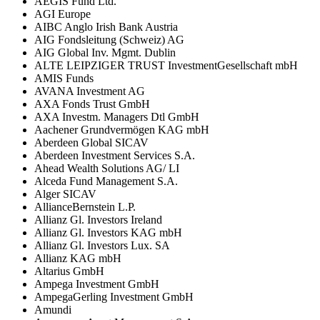
AEGIS Fund Ltd.
AGI Europe
AIBC Anglo Irish Bank Austria
AIG Fondsleitung (Schweiz) AG
AIG Global Inv. Mgmt. Dublin
ALTE LEIPZIGER TRUST InvestmentGesellschaft mbH
AMIS Funds
AVANA Investment AG
AXA Fonds Trust GmbH
AXA Investm. Managers Dtl GmbH
Aachener Grundvermögen KAG mbH
Aberdeen Global SICAV
Aberdeen Investment Services S.A.
Ahead Wealth Solutions AG/ LI
Alceda Fund Management S.A.
Alger SICAV
AllianceBernstein L.P.
Allianz Gl. Investors Ireland
Allianz Gl. Investors KAG mbH
Allianz Gl. Investors Lux. SA
Allianz KAG mbH
Altarius GmbH
Ampega Investment GmbH
AmpegaGerling Investment GmbH
Amundi