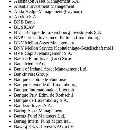
Assenagon Asset Management S.A.
Atlantis Investment Management
Auda Hedge Management (Cayman)
Axxion S.A.
BKB Bank
BL SICAV
BLI - Banque de Luxembourg Investments S.A.
BNP Paribas Investment Partners Luxembourg
BNY Mellon Asset Management
BNY Mellon Service Kapitalanlage-Gesellschaft mbH
BVE Capital Management S.A.
Baloise Fund Invest(Lux) Sicav
Bank Medici AG
Bank of Ireland Asset Management Ltd.
BankInvest Group
Banque Cantonale Vaudoise
Banque Generale du Luxembourg
Banque Internationale a Luxemb
Banque Priv. Edm, de Rothschil
Banque de Luxembourg S.A.
Bantleon Invest S.A.
Baring Asset Management
Baring Fund Managers Ltd.
Baring Intern. Fund Mgmt Irel.
Bawag P.S.K. Invest KAG mbH