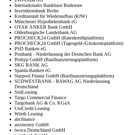
Internationales Bankhaus Bodensee
Investitionsbank Berlin
Kreditanstalt für Wiederaufbau (KfW)
Münchener Hypothekenbank eG
OYAK ANKER Bank GmbH
Oldenburgische Landesbank AG
PROCHECK24 GmbH (Ratenkreditplattform)
PROCHECK24 GmbH (Tagesgeld-/Girokontoplattform)
PSD Banken eG
Postbank - Niederlassung der Deutschen Bank AG
Prohyp GmbH (Baufinanzierungsplattform)
SKG BANK AG
Sparda-Banken eG
Starpool Finanz GmbH (Baufinanzierungsplattform)
SÜDWESTBANK - BAWAG AG Niederlassung
Deutschland
SüdLeasing
Targo Commercial Finance
Targobank AG & Co. KGaA
UniCredit Leasing
Würth Leasing
abcfinance
auxmoney GmbH
iwoca Deutschland GmbH