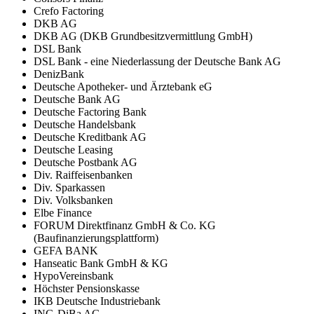
Crefo Factoring
DKB AG
DKB AG (DKB Grundbesitzvermittlung GmbH)
DSL Bank
DSL Bank - eine Niederlassung der Deutsche Bank AG
DenizBank
Deutsche Apotheker- und Ärztebank eG
Deutsche Bank AG
Deutsche Factoring Bank
Deutsche Handelsbank
Deutsche Kreditbank AG
Deutsche Leasing
Deutsche Postbank AG
Div. Raiffeisenbanken
Div. Sparkassen
Div. Volksbanken
Elbe Finance
FORUM Direktfinanz GmbH & Co. KG
(Baufinanzierungsplattform)
GEFA BANK
Hanseatic Bank GmbH & KG
HypoVereinsbank
Höchster Pensionskasse
IKB Deutsche Industriebank
ING-DiBa AG