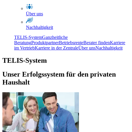
Über uns
Nachhaltigkeit
TELIS-System
Ganzheitliche
Beratung
Produktpartner
Betriebsrente
Berater finden
Karriere
im Vertrieb
Karriere in der Zentrale
Über uns
Nachhaltigkeit
TELIS-System
Unser Erfolgssystem für den privaten
Haushalt