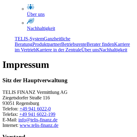
Über uns
Nachhaltigkeit
TELIS-System
Ganzheitliche
Beratung
Produktpartner
Betriebsrente
Berater finden
Karriere
im Vertrieb
Karriere in der Zentrale
Über uns
Nachhaltigkeit
Impressum
Sitz der Hauptverwaltung
TELIS FINANZ Vermittlung AG
Ziegetsdorfer Straße 116
93051 Regensburg
Telefon:
+49 941 6022-0
Telefax:
+49 941 6022-199
E-Mail:
info@telis-finanz.de
Internet:
www.telis-finanz.de
Vorstand