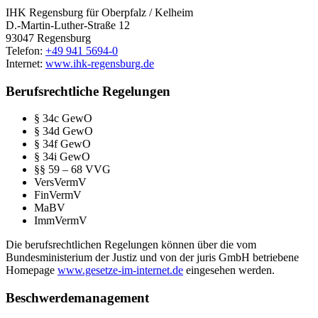
IHK Regensburg für Oberpfalz / Kelheim
D.-Martin-Luther-Straße 12
93047 Regensburg
Telefon:
+49 941 5694-0
Internet:
www.ihk-regensburg.de
Berufsrechtliche Regelungen
§ 34c GewO
§ 34d GewO
§ 34f GewO
§ 34i GewO
§§ 59 – 68 VVG
VersVermV
FinVermV
MaBV
ImmVermV
Die berufsrechtlichen Regelungen können über die vom
Bundesministerium der Justiz und von der juris GmbH betriebene
Homepage
www.gesetze-im-internet.de
eingesehen werden.
Beschwerdemanagement