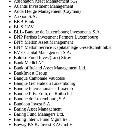
Assenagon Asset Management S.A.
Atlantis Investment Management
Auda Hedge Management (Cayman)
Axxion S.A.
BKB Bank
BL SICAV
BLI - Banque de Luxembourg Investments S.A.
BNP Paribas Investment Partners Luxembourg
BNY Mellon Asset Management
BNY Mellon Service Kapitalanlage-Gesellschaft mbH
BVE Capital Management S.A.
Baloise Fund Invest(Lux) Sicav
Bank Medici AG
Bank of Ireland Asset Management Ltd.
BankInvest Group
Banque Cantonale Vaudoise
Banque Generale du Luxembourg
Banque Internationale a Luxemb
Banque Priv. Edm, de Rothschil
Banque de Luxembourg S.A.
Bantleon Invest S.A.
Baring Asset Management
Baring Fund Managers Ltd.
Baring Intern. Fund Mgmt Irel.
Bawag P.S.K. Invest KAG mbH