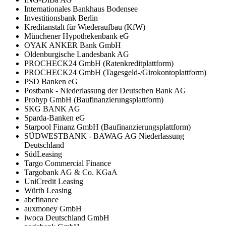
Internationales Bankhaus Bodensee
Investitionsbank Berlin
Kreditanstalt für Wiederaufbau (KfW)
Münchener Hypothekenbank eG
OYAK ANKER Bank GmbH
Oldenburgische Landesbank AG
PROCHECK24 GmbH (Ratenkreditplattform)
PROCHECK24 GmbH (Tagesgeld-/Girokontoplattform)
PSD Banken eG
Postbank - Niederlassung der Deutschen Bank AG
Prohyp GmbH (Baufinanzierungsplattform)
SKG BANK AG
Sparda-Banken eG
Starpool Finanz GmbH (Baufinanzierungsplattform)
SÜDWESTBANK - BAWAG AG Niederlassung
Deutschland
SüdLeasing
Targo Commercial Finance
Targobank AG & Co. KGaA
UniCredit Leasing
Würth Leasing
abcfinance
auxmoney GmbH
iwoca Deutschland GmbH