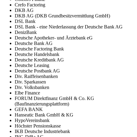
Crefo Factoring
DKB AG
DKB AG (DKB Grundbesitzvermittlung GmbH)
DSL Bank
DSL Bank - eine Niederlassung der Deutsche Bank AG
DenizBank
Deutsche Apotheker- und Ärztebank eG
Deutsche Bank AG
Deutsche Factoring Bank
Deutsche Handelsbank
Deutsche Kreditbank AG
Deutsche Leasing
Deutsche Postbank AG
Div. Raiffeisenbanken
Div. Sparkassen
Div. Volksbanken
Elbe Finance
FORUM Direktfinanz GmbH & Co. KG
(Baufinanzierungsplattform)
GEFA BANK
Hanseatic Bank GmbH & KG
HypoVereinsbank
Höchster Pensionskasse
IKB Deutsche Industriebank
ING-DiBa AG