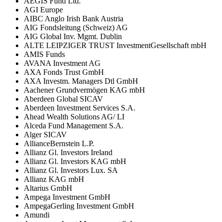
AEGIS Fund Ltd.
AGI Europe
AIBC Anglo Irish Bank Austria
AIG Fondsleitung (Schweiz) AG
AIG Global Inv. Mgmt. Dublin
ALTE LEIPZIGER TRUST InvestmentGesellschaft mbH
AMIS Funds
AVANA Investment AG
AXA Fonds Trust GmbH
AXA Investm. Managers Dtl GmbH
Aachener Grundvermögen KAG mbH
Aberdeen Global SICAV
Aberdeen Investment Services S.A.
Ahead Wealth Solutions AG/ LI
Alceda Fund Management S.A.
Alger SICAV
AllianceBernstein L.P.
Allianz Gl. Investors Ireland
Allianz Gl. Investors KAG mbH
Allianz Gl. Investors Lux. SA
Allianz KAG mbH
Altarius GmbH
Ampega Investment GmbH
AmpegaGerling Investment GmbH
Amundi