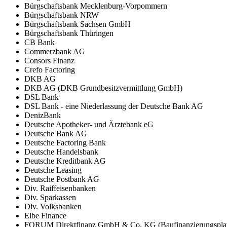
Bürgschaftsbank Mecklenburg-Vorpommern
Bürgschaftsbank NRW
Bürgschaftsbank Sachsen GmbH
Bürgschaftsbank Thüringen
CB Bank
Commerzbank AG
Consors Finanz
Crefo Factoring
DKB AG
DKB AG (DKB Grundbesitzvermittlung GmbH)
DSL Bank
DSL Bank - eine Niederlassung der Deutsche Bank AG
DenizBank
Deutsche Apotheker- und Ärztebank eG
Deutsche Bank AG
Deutsche Factoring Bank
Deutsche Handelsbank
Deutsche Kreditbank AG
Deutsche Leasing
Deutsche Postbank AG
Div. Raiffeisenbanken
Div. Sparkassen
Div. Volksbanken
Elbe Finance
FORUM Direktfinanz GmbH & Co. KG (Baufinanzierungsplat