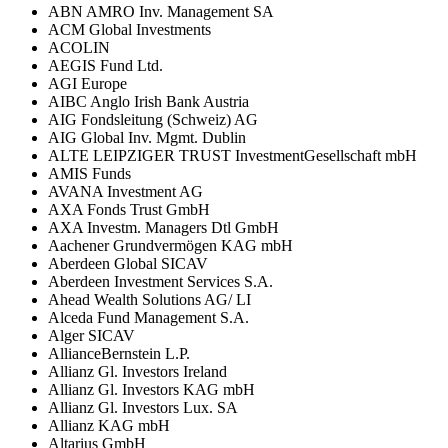
ABN AMRO Inv. Management SA
ACM Global Investments
ACOLIN
AEGIS Fund Ltd.
AGI Europe
AIBC Anglo Irish Bank Austria
AIG Fondsleitung (Schweiz) AG
AIG Global Inv. Mgmt. Dublin
ALTE LEIPZIGER TRUST InvestmentGesellschaft mbH
AMIS Funds
AVANA Investment AG
AXA Fonds Trust GmbH
AXA Investm. Managers Dtl GmbH
Aachener Grundvermögen KAG mbH
Aberdeen Global SICAV
Aberdeen Investment Services S.A.
Ahead Wealth Solutions AG/ LI
Alceda Fund Management S.A.
Alger SICAV
AllianceBernstein L.P.
Allianz Gl. Investors Ireland
Allianz Gl. Investors KAG mbH
Allianz Gl. Investors Lux. SA
Allianz KAG mbH
Altarius GmbH