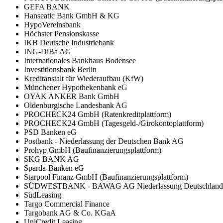
GEFA BANK
Hanseatic Bank GmbH & KG
HypoVereinsbank
Höchster Pensionskasse
IKB Deutsche Industriebank
ING-DiBa AG
Internationales Bankhaus Bodensee
Investitionsbank Berlin
Kreditanstalt für Wiederaufbau (KfW)
Münchener Hypothekenbank eG
OYAK ANKER Bank GmbH
Oldenburgische Landesbank AG
PROCHECK24 GmbH (Ratenkreditplattform)
PROCHECK24 GmbH (Tagesgeld-/Girokontoplattform)
PSD Banken eG
Postbank - Niederlassung der Deutschen Bank AG
Prohyp GmbH (Baufinanzierungsplattform)
SKG BANK AG
Sparda-Banken eG
Starpool Finanz GmbH (Baufinanzierungsplattform)
SÜDWESTBANK - BAWAG AG Niederlassung Deutschland
SüdLeasing
Targo Commercial Finance
Targobank AG & Co. KGaA
UniCredit Leasing