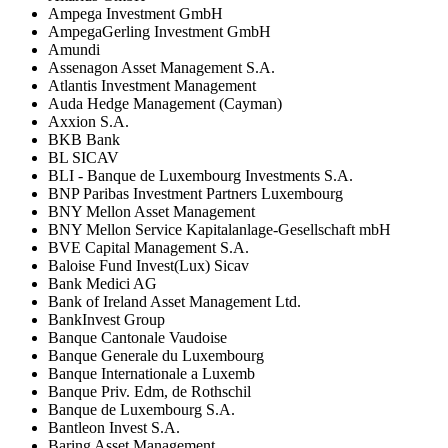
Ampega Investment GmbH
AmpegaGerling Investment GmbH
Amundi
Assenagon Asset Management S.A.
Atlantis Investment Management
Auda Hedge Management (Cayman)
Axxion S.A.
BKB Bank
BL SICAV
BLI - Banque de Luxembourg Investments S.A.
BNP Paribas Investment Partners Luxembourg
BNY Mellon Asset Management
BNY Mellon Service Kapitalanlage-Gesellschaft mbH
BVE Capital Management S.A.
Baloise Fund Invest(Lux) Sicav
Bank Medici AG
Bank of Ireland Asset Management Ltd.
BankInvest Group
Banque Cantonale Vaudoise
Banque Generale du Luxembourg
Banque Internationale a Luxemb
Banque Priv. Edm, de Rothschil
Banque de Luxembourg S.A.
Bantleon Invest S.A.
Baring Asset Management