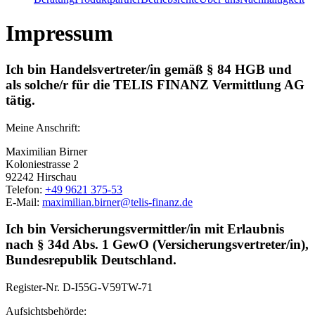
Impressum
Ich bin Handelsvertreter/in gemäß § 84 HGB und
als solche/r für die TELIS FINANZ Vermittlung AG
tätig.
Meine Anschrift:
Maximilian Birner
Koloniestrasse 2
92242 Hirschau
Telefon:
+49 9621 375-53
E-Mail:
maximilian.birner@telis-finanz.de
Ich bin Versicherungsvermittler/in mit Erlaubnis
nach § 34d Abs. 1 GewO (Versicherungsvertreter/in),
Bundesrepublik Deutschland.
Register-Nr.
D-I55G-V59TW-71
Aufsichtsbehörde: