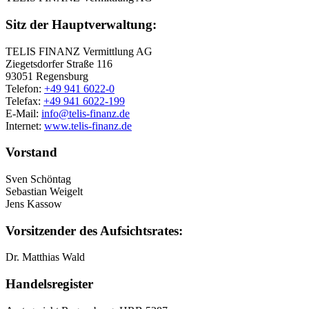
Sitz der Hauptverwaltung:
TELIS FINANZ Vermittlung AG
Ziegetsdorfer Straße 116
93051 Regensburg
Telefon:
+49 941 6022-0
Telefax:
+49 941 6022-199
E-Mail:
info@telis-finanz.de
Internet:
www.telis-finanz.de
Vorstand
Sven Schöntag
Sebastian Weigelt
Jens Kassow
Vorsitzender des Aufsichtsrates:
Dr. Matthias Wald
Handelsregister