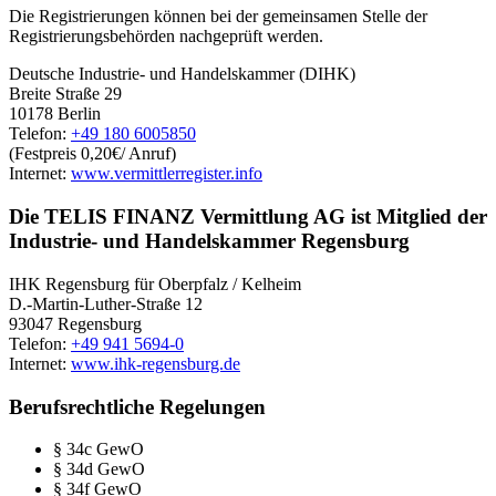
Die Registrierungen können bei der gemeinsamen Stelle der
Registrierungsbehörden nachgeprüft werden.
Deutsche Industrie- und Handelskammer (DIHK)
Breite Straße 29
10178 Berlin
Telefon:
+49 180 6005850
(Festpreis 0,20€/ Anruf)
Internet:
www.vermittlerregister.info
Die TELIS FINANZ Vermittlung AG ist Mitglied der
Industrie- und Handelskammer Regensburg
IHK Regensburg für Oberpfalz / Kelheim
D.-Martin-Luther-Straße 12
93047 Regensburg
Telefon:
+49 941 5694-0
Internet:
www.ihk-regensburg.de
Berufsrechtliche Regelungen
§ 34c GewO
§ 34d GewO
§ 34f GewO