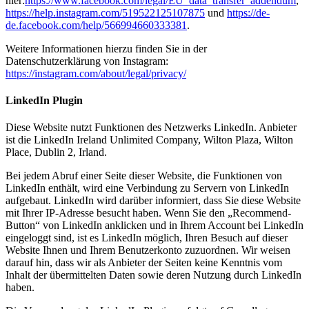
hier:
https://www.facebook.com/legal/EU_data_transfer_addendum
,
https://help.instagram.com/519522125107875
und
https://de-
de.facebook.com/help/566994660333381
.
Weitere Informationen hierzu finden Sie in der
Datenschutzerklärung von Instagram:
https://instagram.com/about/legal/privacy/
LinkedIn Plugin
Diese Website nutzt Funktionen des Netzwerks LinkedIn. Anbieter
ist die LinkedIn Ireland Unlimited Company, Wilton Plaza, Wilton
Place, Dublin 2, Irland.
Bei jedem Abruf einer Seite dieser Website, die Funktionen von
LinkedIn enthält, wird eine Verbindung zu Servern von LinkedIn
aufgebaut. LinkedIn wird darüber informiert, dass Sie diese Website
mit Ihrer IP-Adresse besucht haben. Wenn Sie den „Recommend-
Button“ von LinkedIn anklicken und in Ihrem Account bei LinkedIn
eingeloggt sind, ist es LinkedIn möglich, Ihren Besuch auf dieser
Website Ihnen und Ihrem Benutzerkonto zuzuordnen. Wir weisen
darauf hin, dass wir als Anbieter der Seiten keine Kenntnis vom
Inhalt der übermittelten Daten sowie deren Nutzung durch LinkedIn
haben.