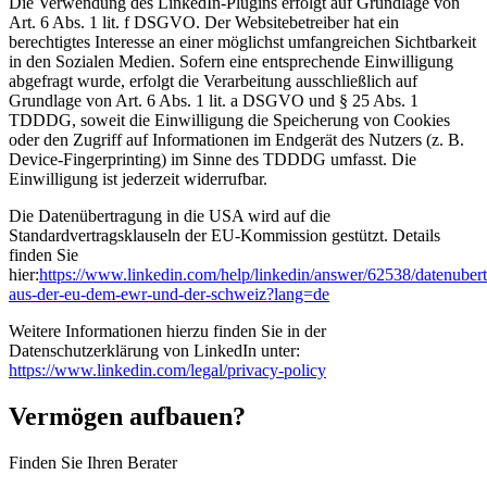
Die Verwendung des LinkedIn-Plugins erfolgt auf Grundlage von
Art. 6 Abs. 1 lit. f DSGVO. Der Websitebetreiber hat ein
berechtigtes Interesse an einer möglichst umfangreichen Sichtbarkeit
in den Sozialen Medien. Sofern eine entsprechende Einwilligung
abgefragt wurde, erfolgt die Verarbeitung ausschließlich auf
Grundlage von Art. 6 Abs. 1 lit. a DSGVO und § 25 Abs. 1
TDDDG, soweit die Einwilligung die Speicherung von Cookies
oder den Zugriff auf Informationen im Endgerät des Nutzers (z. B.
Device-Fingerprinting) im Sinne des TDDDG umfasst. Die
Einwilligung ist jederzeit widerrufbar.
Die Datenübertragung in die USA wird auf die
Standardvertragsklauseln der EU-Kommission gestützt. Details
finden Sie
hier:
https://www.linkedin.com/help/linkedin/answer/62538/datenuber
aus-der-eu-dem-ewr-und-der-schweiz?lang=de
Weitere Informationen hierzu finden Sie in der
Datenschutzerklärung von LinkedIn unter:
https://www.linkedin.com/legal/privacy-policy
Vermögen aufbauen?
Finden Sie Ihren Berater