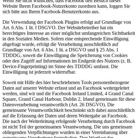
Wenn Sie nicht wünschen, dass Facebook den Besuch dieser
Website Ihrem Facebook-Nutzerkonto zuordnen kann, loggen Sie
sich bitte aus Ihrem Facebook-Benutzerkonto aus.
Die Verwendung der Facebook Plugins erfolgt auf Grundlage von
Art. 6 Abs. 1 lit. f DSGVO. Der Websitebetreiber hat ein
berechtigtes Interesse an einer möglichst umfangreichen Sichtbarkeit
in den Sozialen Medien. Sofern eine entsprechende Einwilligung
abgefragt wurde, erfolgt die Verarbeitung ausschließlich auf
Grundlage von Art. 6 Abs. 1 lit. a DSGVO und § 25 Abs. 1
TDDDG, soweit die Einwilligung die Speicherung von Cookies
oder den Zugriff auf Informationen im Endgerät des Nutzers (z. B.
Device-Fingerprinting) im Sinne des TDDDG umfasst. Die
Einwilligung ist jederzeit widerrufbar.
Soweit mit Hilfe des hier beschriebenen Tools personenbezogene
Daten auf unserer Website erfasst und an Facebook weitergeleitet
werden, sind wir und die Facebook Ireland Limited, 4 Grand Canal
Square, Grand Canal Harbour, Dublin 2, Irland gemeinsam für diese
Datenverarbeitung verantwortlich (Art. 26 DSGVO). Die
gemeinsame Verantwortlichkeit beschränkt sich dabei ausschließlich
auf die Erfassung der Daten und deren Weitergabe an Facebook.
Die nach der Weiterleitung erfolgende Verarbeitung durch Facebook
ist nicht Teil der gemeinsamen Verantwortung. Die uns gemeinsam
obliegenden Verpflichtungen wurden in einer Vereinbarung über
gemeinsame Verarbeitung festgehalten. Den Wortlaut der