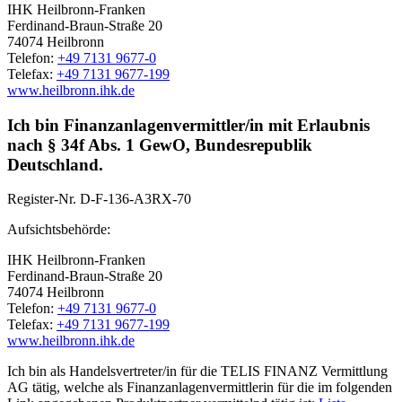
IHK Heilbronn-Franken
Ferdinand-Braun-Straße 20
74074 Heilbronn
Telefon:
+49 7131 9677-0
Telefax:
+49 7131 9677-199
www.heilbronn.ihk.de
Ich bin Finanzanlagenvermittler/in mit Erlaubnis
nach § 34f Abs. 1 GewO, Bundesrepublik
Deutschland.
Register-Nr.
D-F-136-A3RX-70
Aufsichtsbehörde:
IHK Heilbronn-Franken
Ferdinand-Braun-Straße 20
74074 Heilbronn
Telefon:
+49 7131 9677-0
Telefax:
+49 7131 9677-199
www.heilbronn.ihk.de
Ich bin als Handelsvertreter/in für die TELIS FINANZ Vermittlung
AG tätig, welche als Finanzanlagenvermittlerin für die im folgenden