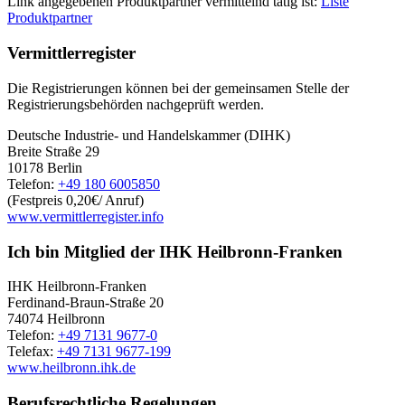
Link angegebenen Produktpartner vermittelnd tätig ist:
Liste
Produktpartner
Vermittlerregister
Die Registrierungen können bei der gemeinsamen Stelle der
Registrierungsbehörden nachgeprüft werden.
Deutsche Industrie- und Handelskammer (DIHK)
Breite Straße 29
10178 Berlin
Telefon:
+49 180 6005850
(Festpreis 0,20€/ Anruf)
www.vermittlerregister.info
Ich bin Mitglied der IHK Heilbronn-Franken
IHK Heilbronn-Franken
Ferdinand-Braun-Straße 20
74074 Heilbronn
Telefon:
+49 7131 9677-0
Telefax:
+49 7131 9677-199
www.heilbronn.ihk.de
Berufsrechtliche Regelungen