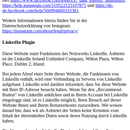
hier:
https://www.facebook.com/legal/EU_data_transfer_addendum
,
https://help.instagram.com/519522125107875
und
https://de-
de.facebook.com/help/566994660333381
.
Weitere Informationen hierzu finden Sie in der
Datenschutzerklärung von Instagram:
https://instagram.com/about/legal/privacy/
LinkedIn Plugin
Diese Website nutzt Funktionen des Netzwerks LinkedIn. Anbieter
ist die LinkedIn Ireland Unlimited Company, Wilton Plaza, Wilton
Place, Dublin 2, Irland.
Bei jedem Abruf einer Seite dieser Website, die Funktionen von
LinkedIn enthält, wird eine Verbindung zu Servern von LinkedIn
aufgebaut. LinkedIn wird darüber informiert, dass Sie diese Website
mit Ihrer IP-Adresse besucht haben. Wenn Sie den „Recommend-
Button“ von LinkedIn anklicken und in Ihrem Account bei LinkedIn
eingeloggt sind, ist es LinkedIn möglich, Ihren Besuch auf dieser
Website Ihnen und Ihrem Benutzerkonto zuzuordnen. Wir weisen
darauf hin, dass wir als Anbieter der Seiten keine Kenntnis vom
Inhalt der übermittelten Daten sowie deren Nutzung durch LinkedIn
haben.