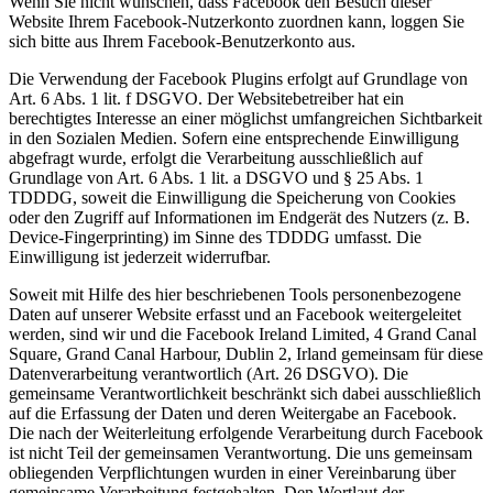
Wenn Sie nicht wünschen, dass Facebook den Besuch dieser
Website Ihrem Facebook-Nutzerkonto zuordnen kann, loggen Sie
sich bitte aus Ihrem Facebook-Benutzerkonto aus.
Die Verwendung der Facebook Plugins erfolgt auf Grundlage von
Art. 6 Abs. 1 lit. f DSGVO. Der Websitebetreiber hat ein
berechtigtes Interesse an einer möglichst umfangreichen Sichtbarkeit
in den Sozialen Medien. Sofern eine entsprechende Einwilligung
abgefragt wurde, erfolgt die Verarbeitung ausschließlich auf
Grundlage von Art. 6 Abs. 1 lit. a DSGVO und § 25 Abs. 1
TDDDG, soweit die Einwilligung die Speicherung von Cookies
oder den Zugriff auf Informationen im Endgerät des Nutzers (z. B.
Device-Fingerprinting) im Sinne des TDDDG umfasst. Die
Einwilligung ist jederzeit widerrufbar.
Soweit mit Hilfe des hier beschriebenen Tools personenbezogene
Daten auf unserer Website erfasst und an Facebook weitergeleitet
werden, sind wir und die Facebook Ireland Limited, 4 Grand Canal
Square, Grand Canal Harbour, Dublin 2, Irland gemeinsam für diese
Datenverarbeitung verantwortlich (Art. 26 DSGVO). Die
gemeinsame Verantwortlichkeit beschränkt sich dabei ausschließlich
auf die Erfassung der Daten und deren Weitergabe an Facebook.
Die nach der Weiterleitung erfolgende Verarbeitung durch Facebook
ist nicht Teil der gemeinsamen Verantwortung. Die uns gemeinsam
obliegenden Verpflichtungen wurden in einer Vereinbarung über
gemeinsame Verarbeitung festgehalten. Den Wortlaut der