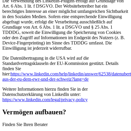
Die Verwendung des LinkedIn-Plugins erfolgt auf Grundlage von
Art. 6 Abs. 1 lit. f DSGVO. Der Websitebetreiber hat ein
berechtigtes Interesse an einer möglichst umfangreichen Sichtbarkeit
in den Sozialen Medien. Sofern eine entsprechende Einwilligung
abgefragt wurde, erfolgt die Verarbeitung ausschließlich auf
Grundlage von Art. 6 Abs. 1 lit. a DSGVO und § 25 Abs. 1
TDDDG, soweit die Einwilligung die Speicherung von Cookies
oder den Zugriff auf Informationen im Endgerät des Nutzers (z. B.
Device-Fingerprinting) im Sinne des TDDDG umfasst. Die
Einwilligung ist jederzeit widerrufbar.
Die Datenübertragung in die USA wird auf die
Standardvertragsklauseln der EU-Kommission gestützt. Details
finden Sie
hier:
https://www.linkedin.com/help/linkedin/answer/62538/datenuber
aus-der-eu-dem-ewr-und-der-schweiz?lang=de
Weitere Informationen hierzu finden Sie in der
Datenschutzerklärung von LinkedIn unter:
https://www.linkedin.com/legal/privacy-policy
Vermögen aufbauen?
Finden Sie Ihren Berater