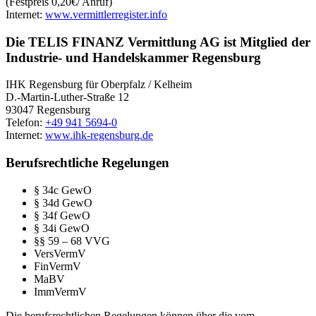
(Festpreis 0,20€/ Anruf)
Internet:
www.vermittlerregister.info
Die TELIS FINANZ Vermittlung AG ist Mitglied der
Industrie- und Handelskammer Regensburg
IHK Regensburg für Oberpfalz / Kelheim
D.-Martin-Luther-Straße 12
93047 Regensburg
Telefon:
+49 941 5694-0
Internet:
www.ihk-regensburg.de
Berufsrechtliche Regelungen
§ 34c GewO
§ 34d GewO
§ 34f GewO
§ 34i GewO
§§ 59 – 68 VVG
VersVermV
FinVermV
MaBV
ImmVermV
Die berufsrechtlichen Regelungen können über die vom