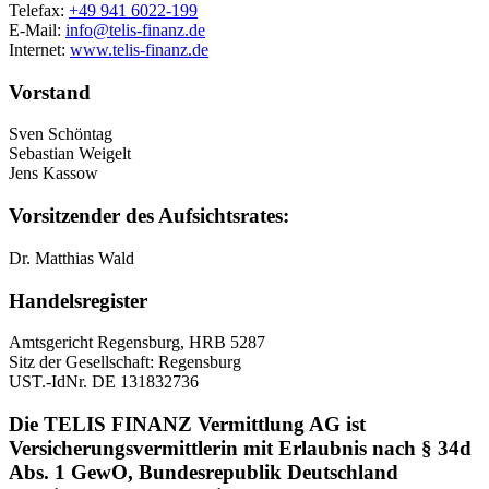
Telefax:
+49 941 6022-199
E-Mail:
info@telis-finanz.de
Internet:
www.telis-finanz.de
Vorstand
Sven Schöntag
Sebastian Weigelt
Jens Kassow
Vorsitzender des Aufsichtsrates:
Dr. Matthias Wald
Handelsregister
Amtsgericht Regensburg, HRB 5287
Sitz der Gesellschaft: Regensburg
UST.-IdNr. DE 131832736
Die TELIS FINANZ Vermittlung AG ist
Versicherungsvermittlerin mit Erlaubnis nach § 34d
Abs. 1 GewO, Bundesrepublik Deutschland