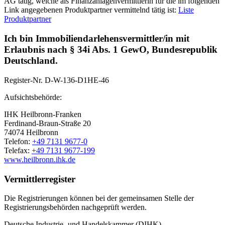
AG tätig, welche als Finanzanlagenvermittlerin für die im folgenden
Link angegebenen Produktpartner vermittelnd tätig ist:
Liste
Produktpartner
Ich bin Immobiliendarlehensvermittler/in mit
Erlaubnis nach § 34i Abs. 1 GewO, Bundesrepublik
Deutschland.
Register-Nr.
D-W-136-D1HE-46
Aufsichtsbehörde:
IHK Heilbronn-Franken
Ferdinand-Braun-Straße 20
74074 Heilbronn
Telefon:
+49 7131 9677-0
Telefax:
+49 7131 9677-199
www.heilbronn.ihk.de
Vermittlerregister
Die Registrierungen können bei der gemeinsamen Stelle der
Registrierungsbehörden nachgeprüft werden.
Deutsche Industrie- und Handelskammer (DIHK)