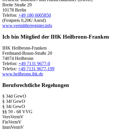
Breite Straße 29
10178 Berlin
Telefon:
+49 180 6005850
(Festpreis 0,20€/ Anruf)
www.vermittlerregister.info
Ich bin Mitglied der IHK Heilbronn-Franken
IHK Heilbronn-Franken
Ferdinand-Braun-Straße 20
74074 Heilbronn
Telefon:
+49 7131 9677-0
Telefax:
+49 7131 9677-199
www.heilbronn.ihk.de
Berufsrechtliche Regelungen
§ 34d GewO
§ 34f GewO
§ 34i GewO
§§ 59 - 68 VVG
VersVermV
FinVermV
ImmVermV