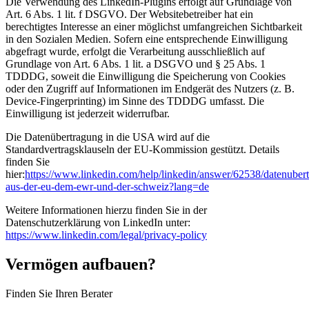
Die Verwendung des LinkedIn-Plugins erfolgt auf Grundlage von
Art. 6 Abs. 1 lit. f DSGVO. Der Websitebetreiber hat ein
berechtigtes Interesse an einer möglichst umfangreichen Sichtbarkeit
in den Sozialen Medien. Sofern eine entsprechende Einwilligung
abgefragt wurde, erfolgt die Verarbeitung ausschließlich auf
Grundlage von Art. 6 Abs. 1 lit. a DSGVO und § 25 Abs. 1
TDDDG, soweit die Einwilligung die Speicherung von Cookies
oder den Zugriff auf Informationen im Endgerät des Nutzers (z. B.
Device-Fingerprinting) im Sinne des TDDDG umfasst. Die
Einwilligung ist jederzeit widerrufbar.
Die Datenübertragung in die USA wird auf die
Standardvertragsklauseln der EU-Kommission gestützt. Details
finden Sie
hier:
https://www.linkedin.com/help/linkedin/answer/62538/datenuber
aus-der-eu-dem-ewr-und-der-schweiz?lang=de
Weitere Informationen hierzu finden Sie in der
Datenschutzerklärung von LinkedIn unter:
https://www.linkedin.com/legal/privacy-policy
Vermögen aufbauen?
Finden Sie Ihren Berater