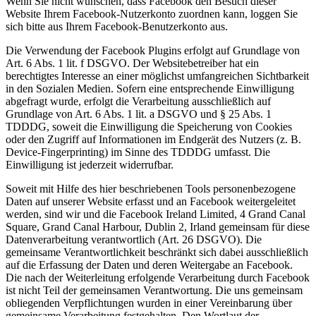
Wenn Sie nicht wünschen, dass Facebook den Besuch dieser
Website Ihrem Facebook-Nutzerkonto zuordnen kann, loggen Sie
sich bitte aus Ihrem Facebook-Benutzerkonto aus.
Die Verwendung der Facebook Plugins erfolgt auf Grundlage von
Art. 6 Abs. 1 lit. f DSGVO. Der Websitebetreiber hat ein
berechtigtes Interesse an einer möglichst umfangreichen Sichtbarkeit
in den Sozialen Medien. Sofern eine entsprechende Einwilligung
abgefragt wurde, erfolgt die Verarbeitung ausschließlich auf
Grundlage von Art. 6 Abs. 1 lit. a DSGVO und § 25 Abs. 1
TDDDG, soweit die Einwilligung die Speicherung von Cookies
oder den Zugriff auf Informationen im Endgerät des Nutzers (z. B.
Device-Fingerprinting) im Sinne des TDDDG umfasst. Die
Einwilligung ist jederzeit widerrufbar.
Soweit mit Hilfe des hier beschriebenen Tools personenbezogene
Daten auf unserer Website erfasst und an Facebook weitergeleitet
werden, sind wir und die Facebook Ireland Limited, 4 Grand Canal
Square, Grand Canal Harbour, Dublin 2, Irland gemeinsam für diese
Datenverarbeitung verantwortlich (Art. 26 DSGVO). Die
gemeinsame Verantwortlichkeit beschränkt sich dabei ausschließlich
auf die Erfassung der Daten und deren Weitergabe an Facebook.
Die nach der Weiterleitung erfolgende Verarbeitung durch Facebook
ist nicht Teil der gemeinsamen Verantwortung. Die uns gemeinsam
obliegenden Verpflichtungen wurden in einer Vereinbarung über
gemeinsame Verarbeitung festgehalten. Den Wortlaut der