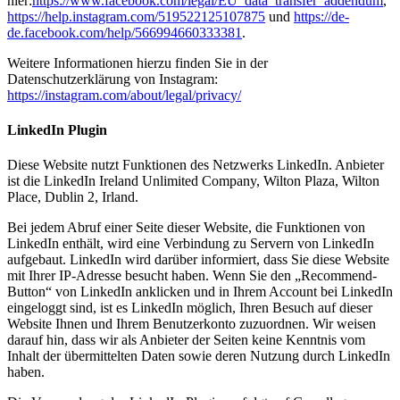
hier:
https://www.facebook.com/legal/EU_data_transfer_addendum
,
https://help.instagram.com/519522125107875
und
https://de-
de.facebook.com/help/566994660333381
.
Weitere Informationen hierzu finden Sie in der
Datenschutzerklärung von Instagram:
https://instagram.com/about/legal/privacy/
LinkedIn Plugin
Diese Website nutzt Funktionen des Netzwerks LinkedIn. Anbieter
ist die LinkedIn Ireland Unlimited Company, Wilton Plaza, Wilton
Place, Dublin 2, Irland.
Bei jedem Abruf einer Seite dieser Website, die Funktionen von
LinkedIn enthält, wird eine Verbindung zu Servern von LinkedIn
aufgebaut. LinkedIn wird darüber informiert, dass Sie diese Website
mit Ihrer IP-Adresse besucht haben. Wenn Sie den „Recommend-
Button“ von LinkedIn anklicken und in Ihrem Account bei LinkedIn
eingeloggt sind, ist es LinkedIn möglich, Ihren Besuch auf dieser
Website Ihnen und Ihrem Benutzerkonto zuzuordnen. Wir weisen
darauf hin, dass wir als Anbieter der Seiten keine Kenntnis vom
Inhalt der übermittelten Daten sowie deren Nutzung durch LinkedIn
haben.