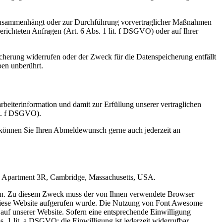
gs zusammenhängt oder zur Durchführung vorvertraglicher Maßnahmen
gerichteten Anfragen (Art. 6 Abs. 1 lit. f DSGVO) oder auf Ihrer
cherung widerrufen oder der Zweck für die Datenspeicherung entfällt
ben unberührt.
eiterinformation und damit zur Erfüllung unserer vertraglichen
lit. f DSGVO).
 können Sie Ihren Abmeldewunsch gerne auch jederzeit an
Road Apartment 3R, Cambridge, Massachusetts, USA.
eigen. Zu diesem Zweck muss der von Ihnen verwendete Browser
diese Website aufgerufen wurde. Die Nutzung von Font Awesome
s auf unserer Website. Sofern eine entsprechende Einwilligung
. 1 lit. a DSGVO; die Einwilligung ist jederzeit widerrufbar.