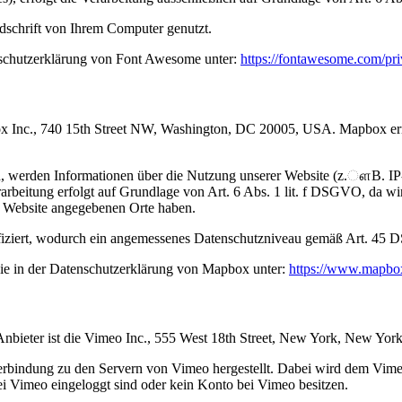
dschrift von Ihrem Computer genutzt.
schutzerklärung von Font Awesome unter:
https://fontawesome.com/pr
 Inc., 740 15th Street NW, Washington, DC 20005, USA. Mapbox ermögl
, werden Informationen über die Nutzung unserer Website (z.ௗB. IP-
beitung erfolgt auf Grundlage von Art. 6 Abs. 1 lit. f DSGVO, da wir 
r Website angegebenen Orte haben.
iziert, wodurch ein angemessenes Datenschutzniveau gemäß Art. 45 D
ie in der Datenschutzerklärung von Mapbox unter:
https://www.mapbox
Anbieter ist die Vimeo Inc., 555 West 18th Street, New York, New Yo
rbindung zu den Servern von Vimeo hergestellt. Dabei wird dem Vimeo
ei Vimeo eingeloggt sind oder kein Konto bei Vimeo besitzen.