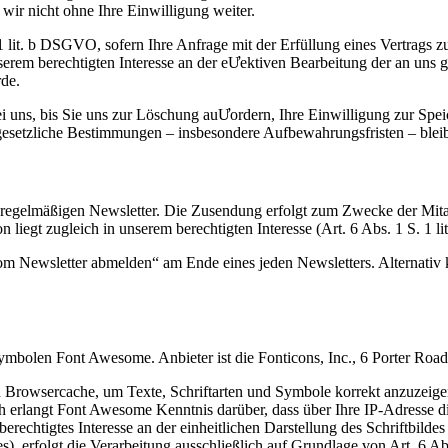
wir nicht ohne Ihre Einwilligung weiter.
. 1 lit. b DSGVO, sofern Ihre Anfrage mit der Erfüllung eines Vertra
unserem berechtigten Interesse an der eƯektiven Bearbeitung der an uns 
rde.
 uns, bis Sie uns zur Löschung auƯordern, Ihre Einwilligung zur Spei
gesetzliche Bestimmungen – insbesondere Aufbewahrungsfristen – blei
egelmäßigen Newsletter. Die Zusendung erfolgt zum Zwecke der Mitarb
n liegt zugleich in unserem berechtigten Interesse (Art. 6 Abs. 1 S. 1 
om Newsletter abmelden“ am Ende eines jeden Newsletters. Alternativ
d Symbolen Font Awesome. Anbieter ist die Fonticons, Inc., 6 Porter 
hren Browsercache, um Texte, Schriftarten und Symbole korrekt anzuz
erlangt Font Awesome Kenntnis darüber, dass über Ihre IP-Adresse 
erechtigtes Interesse an der einheitlichen Darstellung des Schriftbilde
, erfolgt die Verarbeitung ausschließlich auf Grundlage von Art. 6 Abs