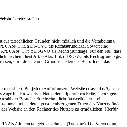
bsite bereitzustellen.
st aus tatsächlichen Gründen nicht möglich und die Verarbeitung
Art. 6 Abs. 1 lit. a DS-GVO als Rechtsgrundlage. Soweit eine
t Art. 6 Abs. 1 lit. c DSGVO als Rechtsgrundlage. Für den Fall, dass
lich machen, dient Art. 6 Abs. 1 lit. d DSGVO als Rechtsgrundlage.
teressen, Grundrechte und Grundfreiheiten des Betroffenen das
otokolliert. Bei jedem Aufruf unserer Website erfasst das System
 Zugriffs, Browsertyp, Name der aufgerufenen Seite, übertragene
nzahl der Besuche, durchschnittliche Verweildauer und
n zusammen mit anderen personenbezogenen Daten des Nutzers findet
g der Website an den Rechner des Nutzers zu ermöglichen. Hierfür
S FINANZ-Internetangebotes erhoben (Tracking). Die Verwendung