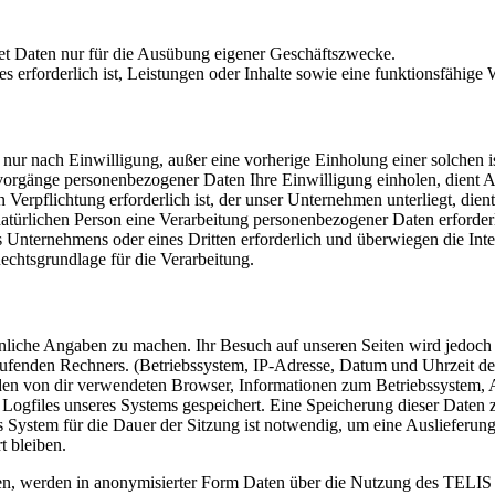
t Daten nur für die Ausübung eigener Geschäftszwecke.
rforderlich ist, Leistungen oder Inhalte sowie eine funktionsfähige We
nur nach Einwilligung, außer eine vorherige Einholung einer solchen i
gsvorgänge personenbezogener Daten Ihre Einwilligung einholen, dient 
Verpflichtung erforderlich ist, der unser Unternehmen unterliegt, dien
 natürlichen Person eine Verarbeitung personenbezogener Daten erforder
es Unternehmens oder eines Dritten erforderlich und überwiegen die In
Rechtsgrundlage für die Verarbeitung.
liche Angaben zu machen. Ihr Besuch auf unseren Seiten wird jedoch pr
fenden Rechners. (Betriebssystem, IP-Adresse, Datum und Uhrzeit des
en von dir verwendeten Browser, Informationen zum Betriebssystem, A
 Logfiles unseres Systems gespeichert. Eine Speicherung dieser Date
s System für die Dauer der Sitzung ist notwendig, um eine Auslieferun
t bleiben.
n, werden in anonymisierter Form Daten über die Nutzung des TELI