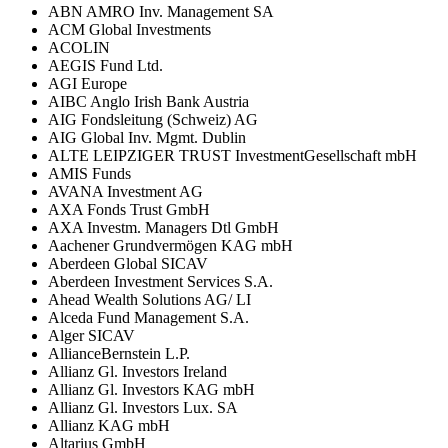
ABN AMRO Inv. Management SA
ACM Global Investments
ACOLIN
AEGIS Fund Ltd.
AGI Europe
AIBC Anglo Irish Bank Austria
AIG Fondsleitung (Schweiz) AG
AIG Global Inv. Mgmt. Dublin
ALTE LEIPZIGER TRUST InvestmentGesellschaft mbH
AMIS Funds
AVANA Investment AG
AXA Fonds Trust GmbH
AXA Investm. Managers Dtl GmbH
Aachener Grundvermögen KAG mbH
Aberdeen Global SICAV
Aberdeen Investment Services S.A.
Ahead Wealth Solutions AG/ LI
Alceda Fund Management S.A.
Alger SICAV
AllianceBernstein L.P.
Allianz Gl. Investors Ireland
Allianz Gl. Investors KAG mbH
Allianz Gl. Investors Lux. SA
Allianz KAG mbH
Altarius GmbH