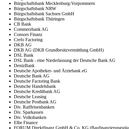
Bürgschaftsbank Mecklenburg-Vorpommern
Bürgschaftsbank NRW
Bürgschaftsbank Sachsen GmbH
Bürgschaftsbank Thüringen
CB Bank
Commerzbank AG
Consors Finanz
Crefo Factoring
DKB AG
DKB AG (DKB Grundbesitzvermittlung GmbH)
DSL Bank
DSL Bank - eine Niederlassung der Deutsche Bank AG
DenizBank
Deutsche Apotheker- und Ärztebank eG
Deutsche Bank AG
Deutsche Factoring Bank
Deutsche Handelsbank
Deutsche Kreditbank AG
Deutsche Leasing
Deutsche Postbank AG
Div. Raiffeisenbanken
Div. Sparkassen
Div. Volksbanken
Elbe Finance
FORUM Direktfinanz GmbH & Co. KG (Baufinanzierungsplat