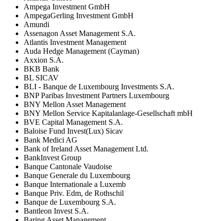
Ampega Investment GmbH
AmpegaGerling Investment GmbH
Amundi
Assenagon Asset Management S.A.
Atlantis Investment Management
Auda Hedge Management (Cayman)
Axxion S.A.
BKB Bank
BL SICAV
BLI - Banque de Luxembourg Investments S.A.
BNP Paribas Investment Partners Luxembourg
BNY Mellon Asset Management
BNY Mellon Service Kapitalanlage-Gesellschaft mbH
BVE Capital Management S.A.
Baloise Fund Invest(Lux) Sicav
Bank Medici AG
Bank of Ireland Asset Management Ltd.
BankInvest Group
Banque Cantonale Vaudoise
Banque Generale du Luxembourg
Banque Internationale a Luxemb
Banque Priv. Edm, de Rothschil
Banque de Luxembourg S.A.
Bantleon Invest S.A.
Baring Asset Management