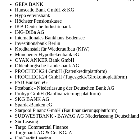
GEFA BANK
Hanseatic Bank GmbH & KG
HypoVereinsbank
Höchster Pensionskasse
IKB Deutsche Industriebank
ING-DiBa AG
Internationales Bankhaus Bodensee
Investitionsbank Berlin
Kreditanstalt für Wiederaufbau (KfW)
Münchener Hypothekenbank eG
OYAK ANKER Bank GmbH
Oldenburgische Landesbank AG
PROCHECK24 GmbH (Ratenkreditplattform)
PROCHECK24 GmbH (Tagesgeld-/Girokontoplattform)
PSD Banken eG
Postbank - Niederlassung der Deutschen Bank AG
Prohyp GmbH (Baufinanzierungsplattform)
SKG BANK AG
Sparda-Banken eG
Starpool Finanz GmbH (Baufinanzierungsplattform)
SÜDWESTBANK - BAWAG AG Niederlassung Deutschland
SüdLeasing
Targo Commercial Finance
Targobank AG & Co. KGaA
UniCredit Leasing