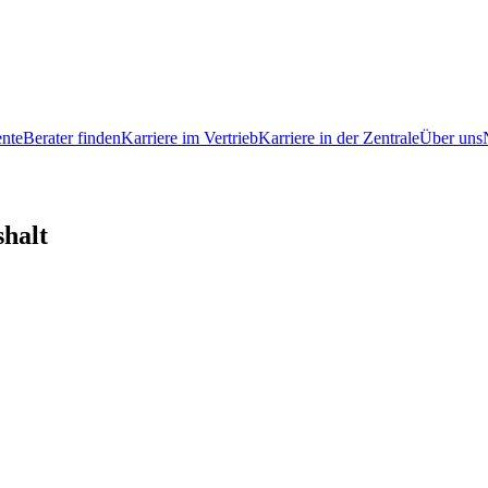
ente
Berater finden
Karriere im Vertrieb
Karriere in der Zentrale
Über uns
shalt