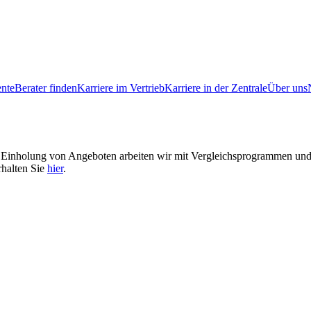
ente
Berater finden
Karriere im Vertrieb
Karriere in der Zentrale
Über uns
er Einholung von Angeboten arbeiten wir mit Vergleichsprogrammen u
rhalten Sie
hier
.