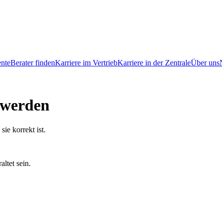
ente
Berater finden
Karriere im Vertrieb
Karriere in der Zentrale
Über uns
n werden
ie korrekt ist.
altet sein.