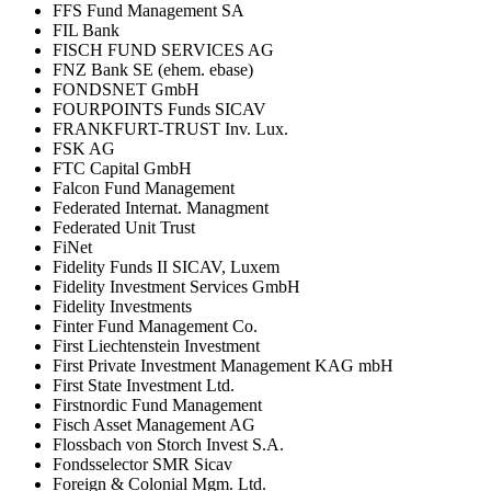
FFS Fund Management SA
FIL Bank
FISCH FUND SERVICES AG
FNZ Bank SE (ehem. ebase)
FONDSNET GmbH
FOURPOINTS Funds SICAV
FRANKFURT-TRUST Inv. Lux.
FSK AG
FTC Capital GmbH
Falcon Fund Management
Federated Internat. Managment
Federated Unit Trust
FiNet
Fidelity Funds II SICAV, Luxem
Fidelity Investment Services GmbH
Fidelity Investments
Finter Fund Management Co.
First Liechtenstein Investment
First Private Investment Management KAG mbH
First State Investment Ltd.
Firstnordic Fund Management
Fisch Asset Management AG
Flossbach von Storch Invest S.A.
Fondsselector SMR Sicav
Foreign & Colonial Mgm. Ltd.