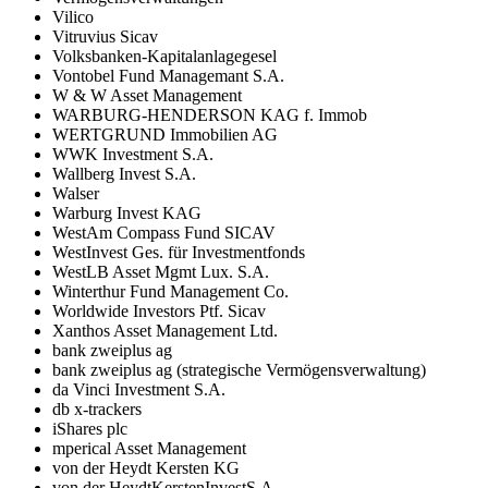
Vilico
Vitruvius Sicav
Volksbanken-Kapitalanlagegesel
Vontobel Fund Managemant S.A.
W & W Asset Management
WARBURG-HENDERSON KAG f. Immob
WERTGRUND Immobilien AG
WWK Investment S.A.
Wallberg Invest S.A.
Walser
Warburg Invest KAG
WestAm Compass Fund SICAV
WestInvest Ges. für Investmentfonds
WestLB Asset Mgmt Lux. S.A.
Winterthur Fund Management Co.
Worldwide Investors Ptf. Sicav
Xanthos Asset Management Ltd.
bank zweiplus ag
bank zweiplus ag (strategische Vermögensverwaltung)
da Vinci Investment S.A.
db x-trackers
iShares plc
mperical Asset Management
von der Heydt Kersten KG
von der HeydtKerstenInvestS.A.