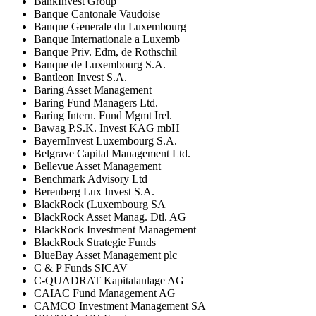
BankInvest Group
Banque Cantonale Vaudoise
Banque Generale du Luxembourg
Banque Internationale a Luxemb
Banque Priv. Edm, de Rothschil
Banque de Luxembourg S.A.
Bantleon Invest S.A.
Baring Asset Management
Baring Fund Managers Ltd.
Baring Intern. Fund Mgmt Irel.
Bawag P.S.K. Invest KAG mbH
BayernInvest Luxembourg S.A.
Belgrave Capital Management Ltd.
Bellevue Asset Management
Benchmark Advisory Ltd
Berenberg Lux Invest S.A.
BlackRock (Luxembourg SA
BlackRock Asset Manag. Dtl. AG
BlackRock Investment Management
BlackRock Strategie Funds
BlueBay Asset Management plc
C & P Funds SICAV
C-QUADRAT Kapitalanlage AG
CAIAC Fund Management AG
CAMCO Investment Management SA