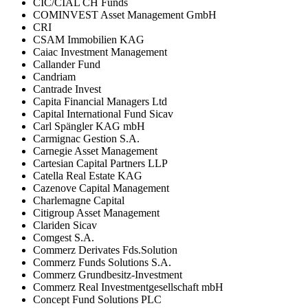
CIC/CIAL CH Funds
COMINVEST Asset Management GmbH
CRI
CSAM Immobilien KAG
Caiac Investment Management
Callander Fund
Candriam
Cantrade Invest
Capita Financial Managers Ltd
Capital International Fund Sicav
Carl Spängler KAG mbH
Carmignac Gestion S.A.
Carnegie Asset Management
Cartesian Capital Partners LLP
Catella Real Estate KAG
Cazenove Capital Management
Charlemagne Capital
Citigroup Asset Management
Clariden Sicav
Comgest S.A.
Commerz Derivates Fds.Solution
Commerz Funds Solutions S.A.
Commerz Grundbesitz-Investment
Commerz Real Investmentgesellschaft mbH
Concept Fund Solutions PLC