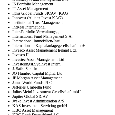
IS Portfolio Management
IT Asset Management
Ignis Global Funds SICAV [KAG]
Innovest (Allianz Invest KAG)
Institutional Trust Management
IntReal International
Inter-Portfolio Verwaltungsge.
International Fund Management S.A.
International Immobilien-Insti
Internationale Kapitalanlagegesellschaft mbH
Invesco Asset Management Ireland Ltd.
Invesco II
Investec Asset Management Ltd
Investeringsf.Sydinvest Intern
J. Safra Sarasin
JO Hambro Capital Mgmt. Ltd.
JP Morgan Asset Management
Janus World Funds PLC
Jefferies Umbrella Fund
Julius Meinl Investment Gesellschaft mbH
Jupiter Global SICAV
Jyske Invest Administration A/S
KAS Investment Servicing gmbH
KBC Asset Management
KBC Bank Deutschland AG