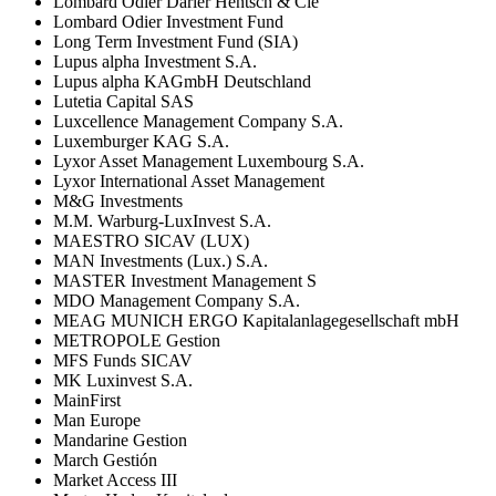
Lombard Odier Darier Hentsch & Cie
Lombard Odier Investment Fund
Long Term Investment Fund (SIA)
Lupus alpha Investment S.A.
Lupus alpha KAGmbH Deutschland
Lutetia Capital SAS
Luxcellence Management Company S.A.
Luxemburger KAG S.A.
Lyxor Asset Management Luxembourg S.A.
Lyxor International Asset Management
M&G Investments
M.M. Warburg-LuxInvest S.A.
MAESTRO SICAV (LUX)
MAN Investments (Lux.) S.A.
MASTER Investment Management S
MDO Management Company S.A.
MEAG MUNICH ERGO Kapitalanlagegesellschaft mbH
METROPOLE Gestion
MFS Funds SICAV
MK Luxinvest S.A.
MainFirst
Man Europe
Mandarine Gestion
March Gestión
Market Access III