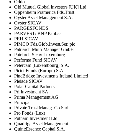
Oddo
Old Mutual Global Investors [UK] Ltd.
Oppenheim Pramerica Fds.Trust
Oyster Asset Management S.A.
Oyster SICAV
PARGESFONDS
PARVEST/ BNP Paribas
PEH SICAV
PIMCO Fds.Glob.Invest.Ser. plc
Patriarch Multi-Manager GmbH
Patriarch Sicav Luxemburg
Performa Fund SICAV
Petercam [Luxembourg] S.A.
Pictet Funds (Europe) S.A.
PineBridge Investments Ireland Limited
Pleiade SICAV
Polar Capital Partners
Pri Investment SA
Prima Management AG
Principal
Private Trust Manag. Co Sarl
Pro Fonds (Lux)
Putnam Investment Ltd.
Quadriga Asset Management
Quint:Essence Capital S.A.