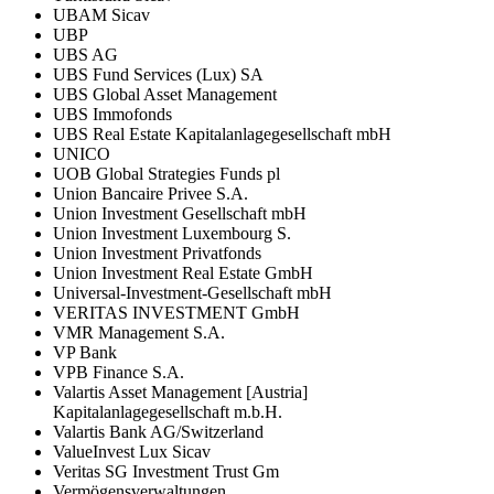
UBAM Sicav
UBP
UBS AG
UBS Fund Services (Lux) SA
UBS Global Asset Management
UBS Immofonds
UBS Real Estate Kapitalanlagegesellschaft mbH
UNICO
UOB Global Strategies Funds pl
Union Bancaire Privee S.A.
Union Investment Gesellschaft mbH
Union Investment Luxembourg S.
Union Investment Privatfonds
Union Investment Real Estate GmbH
Universal-Investment-Gesellschaft mbH
VERITAS INVESTMENT GmbH
VMR Management S.A.
VP Bank
VPB Finance S.A.
Valartis Asset Management [Austria]
Kapitalanlagegesellschaft m.b.H.
Valartis Bank AG/Switzerland
ValueInvest Lux Sicav
Veritas SG Investment Trust Gm
Vermögensverwaltungen