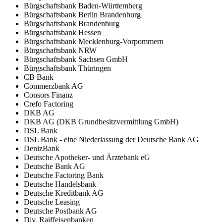
Bürgschaftsbank Baden-Württemberg
Bürgschaftsbank Berlin Brandenburg
Bürgschaftsbank Brandenburg
Bürgschaftsbank Hessen
Bürgschaftsbank Mecklenburg-Vorpommern
Bürgschaftsbank NRW
Bürgschaftsbank Sachsen GmbH
Bürgschaftsbank Thüringen
CB Bank
Commerzbank AG
Consors Finanz
Crefo Factoring
DKB AG
DKB AG (DKB Grundbesitzvermittlung GmbH)
DSL Bank
DSL Bank - eine Niederlassung der Deutsche Bank AG
DenizBank
Deutsche Apotheker- und Ärztebank eG
Deutsche Bank AG
Deutsche Factoring Bank
Deutsche Handelsbank
Deutsche Kreditbank AG
Deutsche Leasing
Deutsche Postbank AG
Div. Raiffeisenbanken