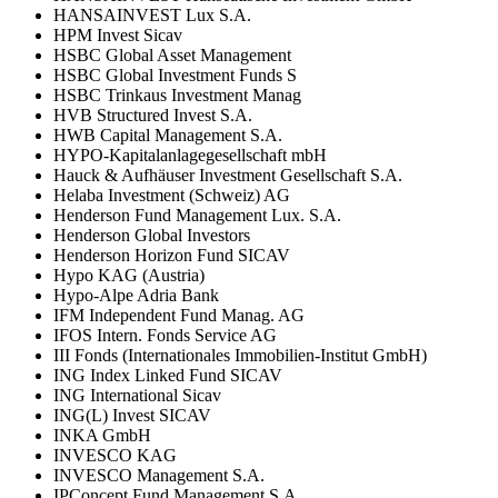
HANSAINVEST Lux S.A.
HPM Invest Sicav
HSBC Global Asset Management
HSBC Global Investment Funds S
HSBC Trinkaus Investment Manag
HVB Structured Invest S.A.
HWB Capital Management S.A.
HYPO-Kapitalanlagegesellschaft mbH
Hauck & Aufhäuser Investment Gesellschaft S.A.
Helaba Investment (Schweiz) AG
Henderson Fund Management Lux. S.A.
Henderson Global Investors
Henderson Horizon Fund SICAV
Hypo KAG (Austria)
Hypo-Alpe Adria Bank
IFM Independent Fund Manag. AG
IFOS Intern. Fonds Service AG
III Fonds (Internationales Immobilien-Institut GmbH)
ING Index Linked Fund SICAV
ING International Sicav
ING(L) Invest SICAV
INKA GmbH
INVESCO KAG
INVESCO Management S.A.
IPConcept Fund Management S.A.