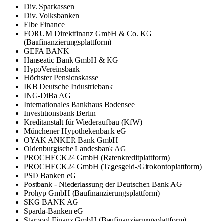
Div. Sparkassen
Div. Volksbanken
Elbe Finance
FORUM Direktfinanz GmbH & Co. KG
(Baufinanzierungsplattform)
GEFA BANK
Hanseatic Bank GmbH & KG
HypoVereinsbank
Höchster Pensionskasse
IKB Deutsche Industriebank
ING-DiBa AG
Internationales Bankhaus Bodensee
Investitionsbank Berlin
Kreditanstalt für Wiederaufbau (KfW)
Münchener Hypothekenbank eG
OYAK ANKER Bank GmbH
Oldenburgische Landesbank AG
PROCHECK24 GmbH (Ratenkreditplattform)
PROCHECK24 GmbH (Tagesgeld-/Girokontoplattform)
PSD Banken eG
Postbank - Niederlassung der Deutschen Bank AG
Prohyp GmbH (Baufinanzierungsplattform)
SKG BANK AG
Sparda-Banken eG
Starpool Finanz GmbH (Baufinanzierungsplattform)