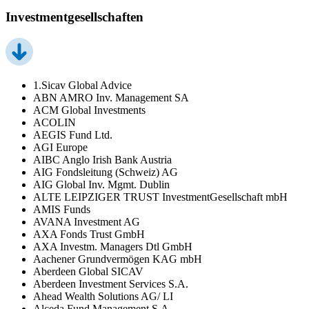
Investmentgesellschaften
1.Sicav Global Advice
ABN AMRO Inv. Management SA
ACM Global Investments
ACOLIN
AEGIS Fund Ltd.
AGI Europe
AIBC Anglo Irish Bank Austria
AIG Fondsleitung (Schweiz) AG
AIG Global Inv. Mgmt. Dublin
ALTE LEIPZIGER TRUST InvestmentGesellschaft mbH
AMIS Funds
AVANA Investment AG
AXA Fonds Trust GmbH
AXA Investm. Managers Dtl GmbH
Aachener Grundvermögen KAG mbH
Aberdeen Global SICAV
Aberdeen Investment Services S.A.
Ahead Wealth Solutions AG/ LI
Alceda Fund Management S.A.