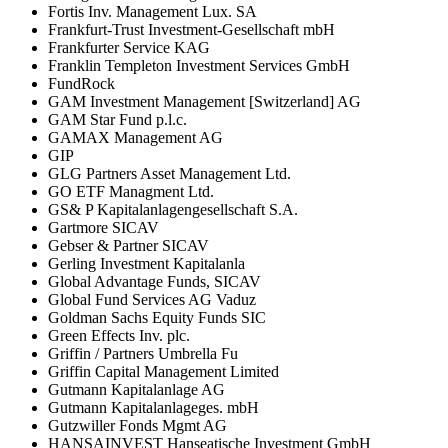
Fortis Inv. Management Lux. SA
Frankfurt-Trust Investment-Gesellschaft mbH
Frankfurter Service KAG
Franklin Templeton Investment Services GmbH
FundRock
GAM Investment Management [Switzerland] AG
GAM Star Fund p.l.c.
GAMAX Management AG
GIP
GLG Partners Asset Management Ltd.
GO ETF Managment Ltd.
GS& P Kapitalanlagengesellschaft S.A.
Gartmore SICAV
Gebser & Partner SICAV
Gerling Investment Kapitalanla
Global Advantage Funds, SICAV
Global Fund Services AG Vaduz
Goldman Sachs Equity Funds SIC
Green Effects Inv. plc.
Griffin / Partners Umbrella Fu
Griffin Capital Management Limited
Gutmann Kapitalanlage AG
Gutmann Kapitalanlageges. mbH
Gutzwiller Fonds Mgmt AG
HANSAINVEST Hanseatische Investment GmbH