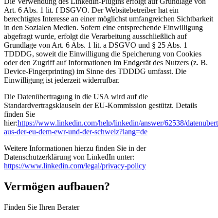
Die Verwendung des LinkedIn-Plugins erfolgt auf Grundlage von
Art. 6 Abs. 1 lit. f DSGVO. Der Websitebetreiber hat ein
berechtigtes Interesse an einer möglichst umfangreichen Sichtbarkeit
in den Sozialen Medien. Sofern eine entsprechende Einwilligung
abgefragt wurde, erfolgt die Verarbeitung ausschließlich auf
Grundlage von Art. 6 Abs. 1 lit. a DSGVO und § 25 Abs. 1
TDDDG, soweit die Einwilligung die Speicherung von Cookies
oder den Zugriff auf Informationen im Endgerät des Nutzers (z. B.
Device-Fingerprinting) im Sinne des TDDDG umfasst. Die
Einwilligung ist jederzeit widerrufbar.
Die Datenübertragung in die USA wird auf die
Standardvertragsklauseln der EU-Kommission gestützt. Details
finden Sie
hier:
https://www.linkedin.com/help/linkedin/answer/62538/datenuber
aus-der-eu-dem-ewr-und-der-schweiz?lang=de
Weitere Informationen hierzu finden Sie in der
Datenschutzerklärung von LinkedIn unter:
https://www.linkedin.com/legal/privacy-policy
Vermögen aufbauen?
Finden Sie Ihren Berater