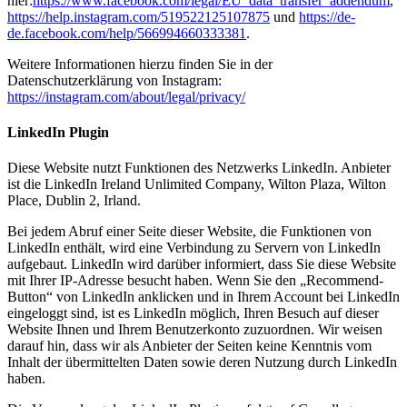
hier:
https://www.facebook.com/legal/EU_data_transfer_addendum
,
https://help.instagram.com/519522125107875
und
https://de-
de.facebook.com/help/566994660333381
.
Weitere Informationen hierzu finden Sie in der
Datenschutzerklärung von Instagram:
https://instagram.com/about/legal/privacy/
LinkedIn Plugin
Diese Website nutzt Funktionen des Netzwerks LinkedIn. Anbieter
ist die LinkedIn Ireland Unlimited Company, Wilton Plaza, Wilton
Place, Dublin 2, Irland.
Bei jedem Abruf einer Seite dieser Website, die Funktionen von
LinkedIn enthält, wird eine Verbindung zu Servern von LinkedIn
aufgebaut. LinkedIn wird darüber informiert, dass Sie diese Website
mit Ihrer IP-Adresse besucht haben. Wenn Sie den „Recommend-
Button“ von LinkedIn anklicken und in Ihrem Account bei LinkedIn
eingeloggt sind, ist es LinkedIn möglich, Ihren Besuch auf dieser
Website Ihnen und Ihrem Benutzerkonto zuzuordnen. Wir weisen
darauf hin, dass wir als Anbieter der Seiten keine Kenntnis vom
Inhalt der übermittelten Daten sowie deren Nutzung durch LinkedIn
haben.