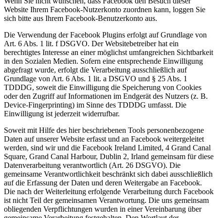
Wenn Sie nicht wünschen, dass Facebook den Besuch dieser
Website Ihrem Facebook-Nutzerkonto zuordnen kann, loggen Sie
sich bitte aus Ihrem Facebook-Benutzerkonto aus.
Die Verwendung der Facebook Plugins erfolgt auf Grundlage von
Art. 6 Abs. 1 lit. f DSGVO. Der Websitebetreiber hat ein
berechtigtes Interesse an einer möglichst umfangreichen Sichtbarkeit
in den Sozialen Medien. Sofern eine entsprechende Einwilligung
abgefragt wurde, erfolgt die Verarbeitung ausschließlich auf
Grundlage von Art. 6 Abs. 1 lit. a DSGVO und § 25 Abs. 1
TDDDG, soweit die Einwilligung die Speicherung von Cookies
oder den Zugriff auf Informationen im Endgerät des Nutzers (z. B.
Device-Fingerprinting) im Sinne des TDDDG umfasst. Die
Einwilligung ist jederzeit widerrufbar.
Soweit mit Hilfe des hier beschriebenen Tools personenbezogene
Daten auf unserer Website erfasst und an Facebook weitergeleitet
werden, sind wir und die Facebook Ireland Limited, 4 Grand Canal
Square, Grand Canal Harbour, Dublin 2, Irland gemeinsam für diese
Datenverarbeitung verantwortlich (Art. 26 DSGVO). Die
gemeinsame Verantwortlichkeit beschränkt sich dabei ausschließlich
auf die Erfassung der Daten und deren Weitergabe an Facebook.
Die nach der Weiterleitung erfolgende Verarbeitung durch Facebook
ist nicht Teil der gemeinsamen Verantwortung. Die uns gemeinsam
obliegenden Verpflichtungen wurden in einer Vereinbarung über
gemeinsame Verarbeitung festgehalten. Den Wortlaut der