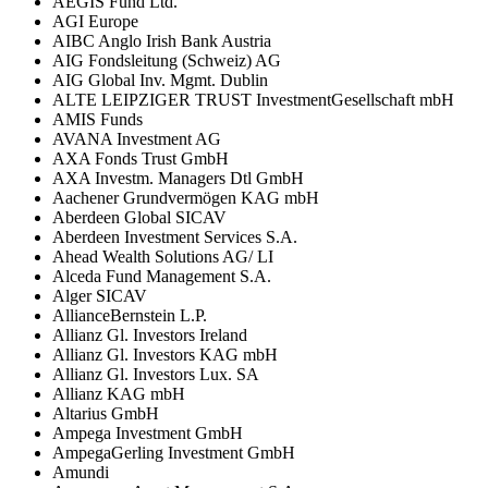
AEGIS Fund Ltd.
AGI Europe
AIBC Anglo Irish Bank Austria
AIG Fondsleitung (Schweiz) AG
AIG Global Inv. Mgmt. Dublin
ALTE LEIPZIGER TRUST InvestmentGesellschaft mbH
AMIS Funds
AVANA Investment AG
AXA Fonds Trust GmbH
AXA Investm. Managers Dtl GmbH
Aachener Grundvermögen KAG mbH
Aberdeen Global SICAV
Aberdeen Investment Services S.A.
Ahead Wealth Solutions AG/ LI
Alceda Fund Management S.A.
Alger SICAV
AllianceBernstein L.P.
Allianz Gl. Investors Ireland
Allianz Gl. Investors KAG mbH
Allianz Gl. Investors Lux. SA
Allianz KAG mbH
Altarius GmbH
Ampega Investment GmbH
AmpegaGerling Investment GmbH
Amundi