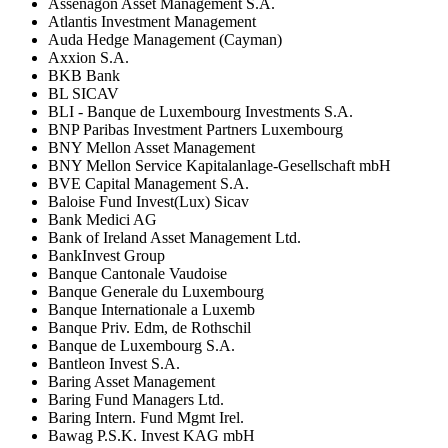
Assenagon Asset Management S.A.
Atlantis Investment Management
Auda Hedge Management (Cayman)
Axxion S.A.
BKB Bank
BL SICAV
BLI - Banque de Luxembourg Investments S.A.
BNP Paribas Investment Partners Luxembourg
BNY Mellon Asset Management
BNY Mellon Service Kapitalanlage-Gesellschaft mbH
BVE Capital Management S.A.
Baloise Fund Invest(Lux) Sicav
Bank Medici AG
Bank of Ireland Asset Management Ltd.
BankInvest Group
Banque Cantonale Vaudoise
Banque Generale du Luxembourg
Banque Internationale a Luxemb
Banque Priv. Edm, de Rothschil
Banque de Luxembourg S.A.
Bantleon Invest S.A.
Baring Asset Management
Baring Fund Managers Ltd.
Baring Intern. Fund Mgmt Irel.
Bawag P.S.K. Invest KAG mbH