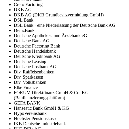
Crefo Factoring
DKB AG
DKB AG (DKB Grundbesitzvermittlung GmbH)
DSL Bank
DSL Bank - eine Niederlassung der Deutsche Bank AG
DenizBank
Deutsche Apotheker- und Ärztebank eG
Deutsche Bank AG
Deutsche Factoring Bank
Deutsche Handelsbank
Deutsche Kreditbank AG
Deutsche Leasing
Deutsche Postbank AG
Div. Raiffeisenbanken
Div. Sparkassen
Div. Volksbanken
Elbe Finance
FORUM Direktfinanz GmbH & Co. KG
(Baufinanzierungsplattform)
GEFA BANK
Hanseatic Bank GmbH & KG
HypoVereinsbank
Höchster Pensionskasse
IKB Deutsche Industriebank
ING-DiBa AG