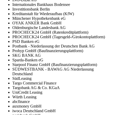
Internationales Bankhaus Bodensee
Investitionsbank Berlin
Kreditanstalt für Wiederaufbau (KfW)
Münchener Hypothekenbank eG
OYAK ANKER Bank GmbH
Oldenburgische Landesbank AG
PROCHECK24 GmbH (Ratenkreditplattform)
PROCHECK24 GmbH (Tagesgeld-/Girokontoplattform)
PSD Banken eG
Postbank - Niederlassung der Deutschen Bank AG
Prohyp GmbH (Baufinanzierungsplattform)
SKG BANK AG
Sparda-Banken eG
Starpool Finanz GmbH (Baufinanzierungsplattform)
SÜDWESTBANK - BAWAG AG Niederlassung
Deutschland
SüdLeasing
Targo Commercial Finance
Targobank AG & Co. KGaA
UniCredit Leasing
Würth Leasing
abcfinance
auxmoney GmbH
iwoca Deutschland GmbH