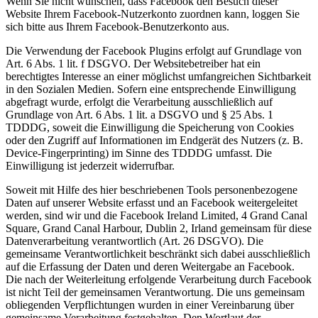
Wenn Sie nicht wünschen, dass Facebook den Besuch dieser
Website Ihrem Facebook-Nutzerkonto zuordnen kann, loggen Sie
sich bitte aus Ihrem Facebook-Benutzerkonto aus.
Die Verwendung der Facebook Plugins erfolgt auf Grundlage von
Art. 6 Abs. 1 lit. f DSGVO. Der Websitebetreiber hat ein
berechtigtes Interesse an einer möglichst umfangreichen Sichtbarkeit
in den Sozialen Medien. Sofern eine entsprechende Einwilligung
abgefragt wurde, erfolgt die Verarbeitung ausschließlich auf
Grundlage von Art. 6 Abs. 1 lit. a DSGVO und § 25 Abs. 1
TDDDG, soweit die Einwilligung die Speicherung von Cookies
oder den Zugriff auf Informationen im Endgerät des Nutzers (z. B.
Device-Fingerprinting) im Sinne des TDDDG umfasst. Die
Einwilligung ist jederzeit widerrufbar.
Soweit mit Hilfe des hier beschriebenen Tools personenbezogene
Daten auf unserer Website erfasst und an Facebook weitergeleitet
werden, sind wir und die Facebook Ireland Limited, 4 Grand Canal
Square, Grand Canal Harbour, Dublin 2, Irland gemeinsam für diese
Datenverarbeitung verantwortlich (Art. 26 DSGVO). Die
gemeinsame Verantwortlichkeit beschränkt sich dabei ausschließlich
auf die Erfassung der Daten und deren Weitergabe an Facebook.
Die nach der Weiterleitung erfolgende Verarbeitung durch Facebook
ist nicht Teil der gemeinsamen Verantwortung. Die uns gemeinsam
obliegenden Verpflichtungen wurden in einer Vereinbarung über
gemeinsame Verarbeitung festgehalten. Den Wortlaut der