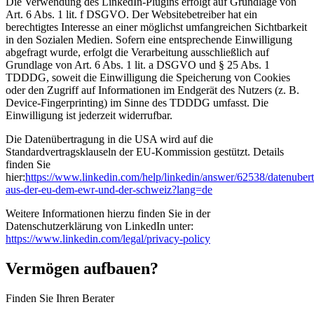
Die Verwendung des LinkedIn-Plugins erfolgt auf Grundlage von
Art. 6 Abs. 1 lit. f DSGVO. Der Websitebetreiber hat ein
berechtigtes Interesse an einer möglichst umfangreichen Sichtbarkeit
in den Sozialen Medien. Sofern eine entsprechende Einwilligung
abgefragt wurde, erfolgt die Verarbeitung ausschließlich auf
Grundlage von Art. 6 Abs. 1 lit. a DSGVO und § 25 Abs. 1
TDDDG, soweit die Einwilligung die Speicherung von Cookies
oder den Zugriff auf Informationen im Endgerät des Nutzers (z. B.
Device-Fingerprinting) im Sinne des TDDDG umfasst. Die
Einwilligung ist jederzeit widerrufbar.
Die Datenübertragung in die USA wird auf die
Standardvertragsklauseln der EU-Kommission gestützt. Details
finden Sie
hier:
https://www.linkedin.com/help/linkedin/answer/62538/datenuber
aus-der-eu-dem-ewr-und-der-schweiz?lang=de
Weitere Informationen hierzu finden Sie in der
Datenschutzerklärung von LinkedIn unter:
https://www.linkedin.com/legal/privacy-policy
Vermögen aufbauen?
Finden Sie Ihren Berater