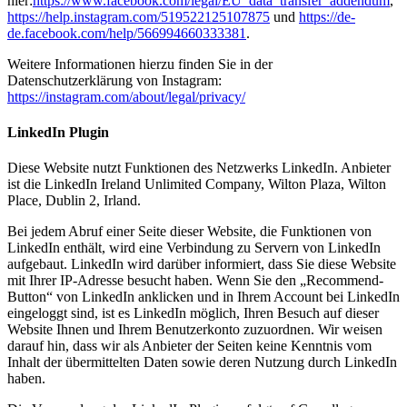
hier:
https://www.facebook.com/legal/EU_data_transfer_addendum
,
https://help.instagram.com/519522125107875
und
https://de-
de.facebook.com/help/566994660333381
.
Weitere Informationen hierzu finden Sie in der
Datenschutzerklärung von Instagram:
https://instagram.com/about/legal/privacy/
LinkedIn Plugin
Diese Website nutzt Funktionen des Netzwerks LinkedIn. Anbieter
ist die LinkedIn Ireland Unlimited Company, Wilton Plaza, Wilton
Place, Dublin 2, Irland.
Bei jedem Abruf einer Seite dieser Website, die Funktionen von
LinkedIn enthält, wird eine Verbindung zu Servern von LinkedIn
aufgebaut. LinkedIn wird darüber informiert, dass Sie diese Website
mit Ihrer IP-Adresse besucht haben. Wenn Sie den „Recommend-
Button“ von LinkedIn anklicken und in Ihrem Account bei LinkedIn
eingeloggt sind, ist es LinkedIn möglich, Ihren Besuch auf dieser
Website Ihnen und Ihrem Benutzerkonto zuzuordnen. Wir weisen
darauf hin, dass wir als Anbieter der Seiten keine Kenntnis vom
Inhalt der übermittelten Daten sowie deren Nutzung durch LinkedIn
haben.