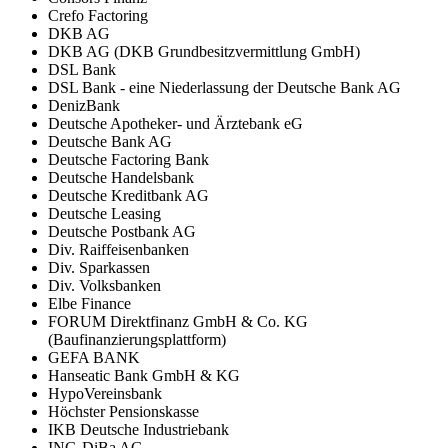
Crefo Factoring
DKB AG
DKB AG (DKB Grundbesitzvermittlung GmbH)
DSL Bank
DSL Bank - eine Niederlassung der Deutsche Bank AG
DenizBank
Deutsche Apotheker- und Ärztebank eG
Deutsche Bank AG
Deutsche Factoring Bank
Deutsche Handelsbank
Deutsche Kreditbank AG
Deutsche Leasing
Deutsche Postbank AG
Div. Raiffeisenbanken
Div. Sparkassen
Div. Volksbanken
Elbe Finance
FORUM Direktfinanz GmbH & Co. KG
(Baufinanzierungsplattform)
GEFA BANK
Hanseatic Bank GmbH & KG
HypoVereinsbank
Höchster Pensionskasse
IKB Deutsche Industriebank
ING-DiBa AG