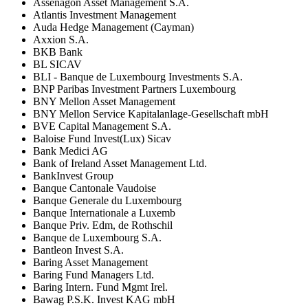
Assenagon Asset Management S.A.
Atlantis Investment Management
Auda Hedge Management (Cayman)
Axxion S.A.
BKB Bank
BL SICAV
BLI - Banque de Luxembourg Investments S.A.
BNP Paribas Investment Partners Luxembourg
BNY Mellon Asset Management
BNY Mellon Service Kapitalanlage-Gesellschaft mbH
BVE Capital Management S.A.
Baloise Fund Invest(Lux) Sicav
Bank Medici AG
Bank of Ireland Asset Management Ltd.
BankInvest Group
Banque Cantonale Vaudoise
Banque Generale du Luxembourg
Banque Internationale a Luxemb
Banque Priv. Edm, de Rothschil
Banque de Luxembourg S.A.
Bantleon Invest S.A.
Baring Asset Management
Baring Fund Managers Ltd.
Baring Intern. Fund Mgmt Irel.
Bawag P.S.K. Invest KAG mbH