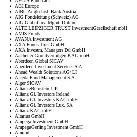
AEGIS Fund Ltd.
AGI Europe
AIBC Anglo Irish Bank Austria
AIG Fondsleitung (Schweiz) AG
AIG Global Inv. Mgmt. Dublin
ALTE LEIPZIGER TRUST InvestmentGesellschaft mbH
AMIS Funds
AVANA Investment AG
AXA Fonds Trust GmbH
AXA Investm. Managers Dtl GmbH
Aachener Grundvermögen KAG mbH
Aberdeen Global SICAV
Aberdeen Investment Services S.A.
Ahead Wealth Solutions AG/ LI
Alceda Fund Management S.A.
Alger SICAV
AllianceBernstein L.P.
Allianz Gl. Investors Ireland
Allianz Gl. Investors KAG mbH
Allianz Gl. Investors Lux. SA
Allianz KAG mbH
Altarius GmbH
Ampega Investment GmbH
AmpegaGerling Investment GmbH
Amundi