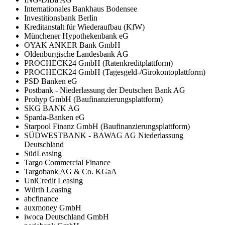
Internationales Bankhaus Bodensee
Investitionsbank Berlin
Kreditanstalt für Wiederaufbau (KfW)
Münchener Hypothekenbank eG
OYAK ANKER Bank GmbH
Oldenburgische Landesbank AG
PROCHECK24 GmbH (Ratenkreditplattform)
PROCHECK24 GmbH (Tagesgeld-/Girokontoplattform)
PSD Banken eG
Postbank - Niederlassung der Deutschen Bank AG
Prohyp GmbH (Baufinanzierungsplattform)
SKG BANK AG
Sparda-Banken eG
Starpool Finanz GmbH (Baufinanzierungsplattform)
SÜDWESTBANK - BAWAG AG Niederlassung
Deutschland
SüdLeasing
Targo Commercial Finance
Targobank AG & Co. KGaA
UniCredit Leasing
Würth Leasing
abcfinance
auxmoney GmbH
iwoca Deutschland GmbH