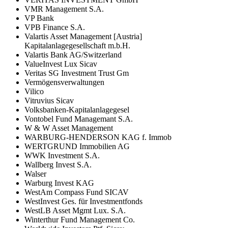
VMR Management S.A.
VP Bank
VPB Finance S.A.
Valartis Asset Management [Austria]
Kapitalanlagegesellschaft m.b.H.
Valartis Bank AG/Switzerland
ValueInvest Lux Sicav
Veritas SG Investment Trust Gm
Vermögensverwaltungen
Vilico
Vitruvius Sicav
Volksbanken-Kapitalanlagegesel
Vontobel Fund Managemant S.A.
W & W Asset Management
WARBURG-HENDERSON KAG f. Immob
WERTGRUND Immobilien AG
WWK Investment S.A.
Wallberg Invest S.A.
Walser
Warburg Invest KAG
WestAm Compass Fund SICAV
WestInvest Ges. für Investmentfonds
WestLB Asset Mgmt Lux. S.A.
Winterthur Fund Management Co.