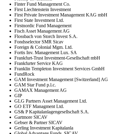
Finter Fund Management Co.
First Liechtenstein Investment
First Private Investment Management KAG mbH
First State Investment Ltd.
Firstnordic Fund Management
Fisch Asset Management AG
Flossbach von Storch Invest S.A.
Fondsselector SMR Sicav
Foreign & Colonial Mgm. Ltd.
Fortis Inv. Management Lux. SA
Frankfurt-Trust Investment-Gesellschaft mbH
Frankfurter Service KAG
Franklin Templeton Investment Services GmbH
FundRock
GAM Investment Management [Switzerland] AG
GAM Star Fund p.l.c.
GAMAX Management AG
GIP
GLG Partners Asset Management Ltd.
GO ETF Managment Ltd.
GS& P Kapitalanlagengesellschaft S.A.
Gartmore SICAV
Gebser & Partner SICAV
Gerling Investment Kapitalanla
Global Advantage Funds, SICAV