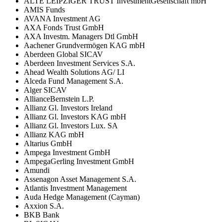
ALTE LEIPZIGER TRUST InvestmentGesellschaft mbH
AMIS Funds
AVANA Investment AG
AXA Fonds Trust GmbH
AXA Investm. Managers Dtl GmbH
Aachener Grundvermögen KAG mbH
Aberdeen Global SICAV
Aberdeen Investment Services S.A.
Ahead Wealth Solutions AG/ LI
Alceda Fund Management S.A.
Alger SICAV
AllianceBernstein L.P.
Allianz Gl. Investors Ireland
Allianz Gl. Investors KAG mbH
Allianz Gl. Investors Lux. SA
Allianz KAG mbH
Altarius GmbH
Ampega Investment GmbH
AmpegaGerling Investment GmbH
Amundi
Assenagon Asset Management S.A.
Atlantis Investment Management
Auda Hedge Management (Cayman)
Axxion S.A.
BKB Bank