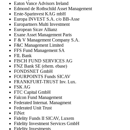
Eaton Vance Advisors Ireland
Edmond de Rothschild Asset Management
Erste-Sparinvest KAG mbH
Europa INVEST S.A. c/o BB-Asse
Europartners Multi Investment
European Sicav Allianz
Exane Asset Management Paris
F & V Management Company S.A.
F&C Management Limited
FFS Fund Management SA
FIL Bank
FISCH FUND SERVICES AG
FNZ Bank SE (ehem. ebase)
FONDSNET GmbH
FOURPOINTS Funds SICAV
FRANKFURT-TRUST Inv. Lux.
FSK AG
FTC Capital GmbH
Falcon Fund Management
Federated Internat. Managment
Federated Unit Trust
FiNet
Fidelity Funds II SICAV, Luxem
Fidelity Investment Services GmbH
Fidelity Investments