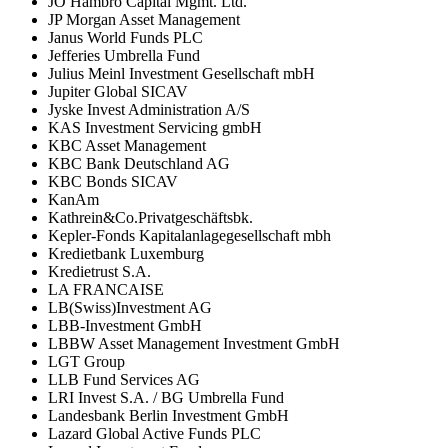
JO Hambro Capital Mgmt. Ltd.
JP Morgan Asset Management
Janus World Funds PLC
Jefferies Umbrella Fund
Julius Meinl Investment Gesellschaft mbH
Jupiter Global SICAV
Jyske Invest Administration A/S
KAS Investment Servicing gmbH
KBC Asset Management
KBC Bank Deutschland AG
KBC Bonds SICAV
KanAm
Kathrein&Co.Privatgeschäftsbk.
Kepler-Fonds Kapitalanlagegesellschaft mbh
Kredietbank Luxemburg
Kredietrust S.A.
LA FRANCAISE
LB(Swiss)Investment AG
LBB-Investment GmbH
LBBW Asset Management Investment GmbH
LGT Group
LLB Fund Services AG
LRI Invest S.A. / BG Umbrella Fund
Landesbank Berlin Investment GmbH
Lazard Global Active Funds PLC