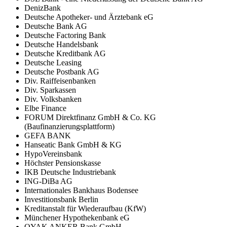
DenizBank
Deutsche Apotheker- und Ärztebank eG
Deutsche Bank AG
Deutsche Factoring Bank
Deutsche Handelsbank
Deutsche Kreditbank AG
Deutsche Leasing
Deutsche Postbank AG
Div. Raiffeisenbanken
Div. Sparkassen
Div. Volksbanken
Elbe Finance
FORUM Direktfinanz GmbH & Co. KG
(Baufinanzierungsplattform)
GEFA BANK
Hanseatic Bank GmbH & KG
HypoVereinsbank
Höchster Pensionskasse
IKB Deutsche Industriebank
ING-DiBa AG
Internationales Bankhaus Bodensee
Investitionsbank Berlin
Kreditanstalt für Wiederaufbau (KfW)
Münchener Hypothekenbank eG
OYAK ANKER Bank GmbH