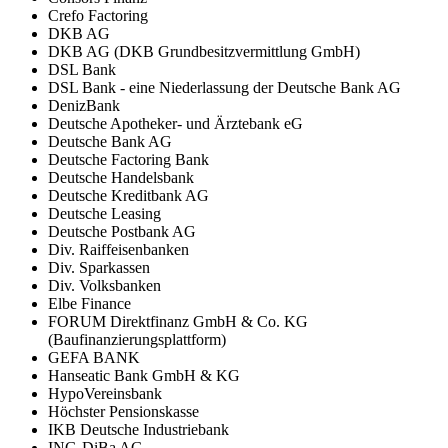
Crefo Factoring
DKB AG
DKB AG (DKB Grundbesitzvermittlung GmbH)
DSL Bank
DSL Bank - eine Niederlassung der Deutsche Bank AG
DenizBank
Deutsche Apotheker- und Ärztebank eG
Deutsche Bank AG
Deutsche Factoring Bank
Deutsche Handelsbank
Deutsche Kreditbank AG
Deutsche Leasing
Deutsche Postbank AG
Div. Raiffeisenbanken
Div. Sparkassen
Div. Volksbanken
Elbe Finance
FORUM Direktfinanz GmbH & Co. KG
(Baufinanzierungsplattform)
GEFA BANK
Hanseatic Bank GmbH & KG
HypoVereinsbank
Höchster Pensionskasse
IKB Deutsche Industriebank
ING-DiBa AG