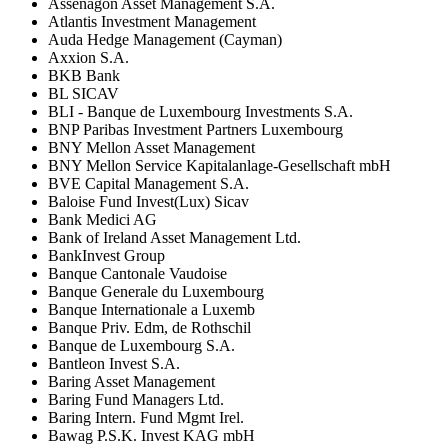
Assenagon Asset Management S.A.
Atlantis Investment Management
Auda Hedge Management (Cayman)
Axxion S.A.
BKB Bank
BL SICAV
BLI - Banque de Luxembourg Investments S.A.
BNP Paribas Investment Partners Luxembourg
BNY Mellon Asset Management
BNY Mellon Service Kapitalanlage-Gesellschaft mbH
BVE Capital Management S.A.
Baloise Fund Invest(Lux) Sicav
Bank Medici AG
Bank of Ireland Asset Management Ltd.
BankInvest Group
Banque Cantonale Vaudoise
Banque Generale du Luxembourg
Banque Internationale a Luxemb
Banque Priv. Edm, de Rothschil
Banque de Luxembourg S.A.
Bantleon Invest S.A.
Baring Asset Management
Baring Fund Managers Ltd.
Baring Intern. Fund Mgmt Irel.
Bawag P.S.K. Invest KAG mbH