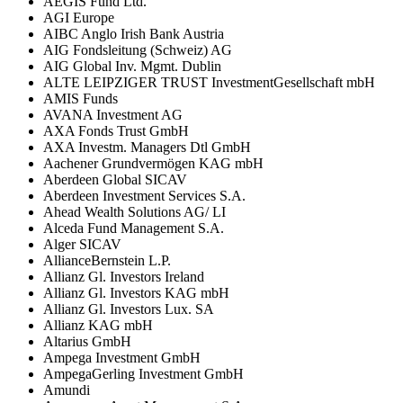
AEGIS Fund Ltd.
AGI Europe
AIBC Anglo Irish Bank Austria
AIG Fondsleitung (Schweiz) AG
AIG Global Inv. Mgmt. Dublin
ALTE LEIPZIGER TRUST InvestmentGesellschaft mbH
AMIS Funds
AVANA Investment AG
AXA Fonds Trust GmbH
AXA Investm. Managers Dtl GmbH
Aachener Grundvermögen KAG mbH
Aberdeen Global SICAV
Aberdeen Investment Services S.A.
Ahead Wealth Solutions AG/ LI
Alceda Fund Management S.A.
Alger SICAV
AllianceBernstein L.P.
Allianz Gl. Investors Ireland
Allianz Gl. Investors KAG mbH
Allianz Gl. Investors Lux. SA
Allianz KAG mbH
Altarius GmbH
Ampega Investment GmbH
AmpegaGerling Investment GmbH
Amundi