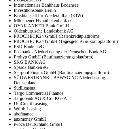
Internationales Bankhaus Bodensee
Investitionsbank Berlin
Kreditanstalt für Wiederaufbau (KfW)
Münchener Hypothekenbank eG
OYAK ANKER Bank GmbH
Oldenburgische Landesbank AG
PROCHECK24 GmbH (Ratenkreditplattform)
PROCHECK24 GmbH (Tagesgeld-/Girokontoplattform)
PSD Banken eG
Postbank - Niederlassung der Deutschen Bank AG
Prohyp GmbH (Baufinanzierungsplattform)
SKG BANK AG
Sparda-Banken eG
Starpool Finanz GmbH (Baufinanzierungsplattform)
SÜDWESTBANK - BAWAG AG Niederlassung
Deutschland
SüdLeasing
Targo Commercial Finance
Targobank AG & Co. KGaA
UniCredit Leasing
Würth Leasing
abcfinance
auxmoney GmbH
iwoca Deutschland GmbH