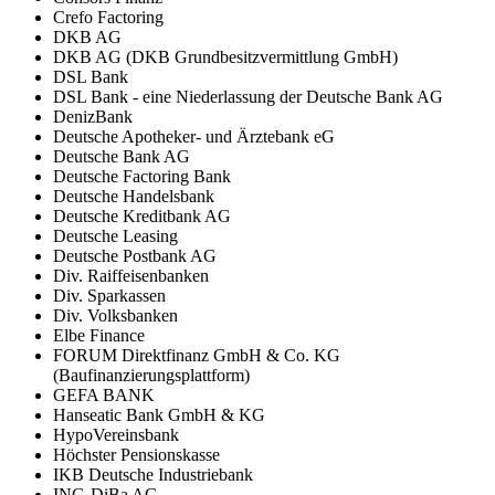
Crefo Factoring
DKB AG
DKB AG (DKB Grundbesitzvermittlung GmbH)
DSL Bank
DSL Bank - eine Niederlassung der Deutsche Bank AG
DenizBank
Deutsche Apotheker- und Ärztebank eG
Deutsche Bank AG
Deutsche Factoring Bank
Deutsche Handelsbank
Deutsche Kreditbank AG
Deutsche Leasing
Deutsche Postbank AG
Div. Raiffeisenbanken
Div. Sparkassen
Div. Volksbanken
Elbe Finance
FORUM Direktfinanz GmbH & Co. KG
(Baufinanzierungsplattform)
GEFA BANK
Hanseatic Bank GmbH & KG
HypoVereinsbank
Höchster Pensionskasse
IKB Deutsche Industriebank
ING-DiBa AG