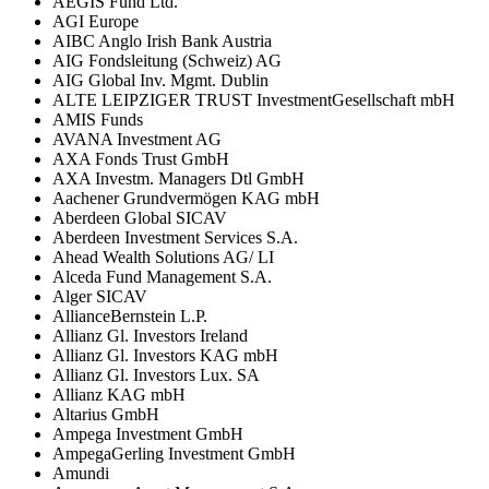
AEGIS Fund Ltd.
AGI Europe
AIBC Anglo Irish Bank Austria
AIG Fondsleitung (Schweiz) AG
AIG Global Inv. Mgmt. Dublin
ALTE LEIPZIGER TRUST InvestmentGesellschaft mbH
AMIS Funds
AVANA Investment AG
AXA Fonds Trust GmbH
AXA Investm. Managers Dtl GmbH
Aachener Grundvermögen KAG mbH
Aberdeen Global SICAV
Aberdeen Investment Services S.A.
Ahead Wealth Solutions AG/ LI
Alceda Fund Management S.A.
Alger SICAV
AllianceBernstein L.P.
Allianz Gl. Investors Ireland
Allianz Gl. Investors KAG mbH
Allianz Gl. Investors Lux. SA
Allianz KAG mbH
Altarius GmbH
Ampega Investment GmbH
AmpegaGerling Investment GmbH
Amundi