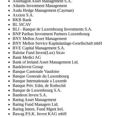
Assenagon Asset Management S.A.
Atlantis Investment Management
Auda Hedge Management (Cayman)
Axxion S.A.
BKB Bank
BL SICAV
BLI - Banque de Luxembourg Investments S.A.
BNP Paribas Investment Partners Luxembourg
BNY Mellon Asset Management
BNY Mellon Service Kapitalanlage-Gesellschaft mbH
BVE Capital Management S.A.
Baloise Fund Invest(Lux) Sicav
Bank Medici AG
Bank of Ireland Asset Management Ltd.
BankInvest Group
Banque Cantonale Vaudoise
Banque Generale du Luxembourg
Banque Internationale a Luxemb
Banque Priv. Edm, de Rothschil
Banque de Luxembourg S.A.
Bantleon Invest S.A.
Baring Asset Management
Baring Fund Managers Ltd.
Baring Intern. Fund Mgmt Irel.
Bawag P.S.K. Invest KAG mbH