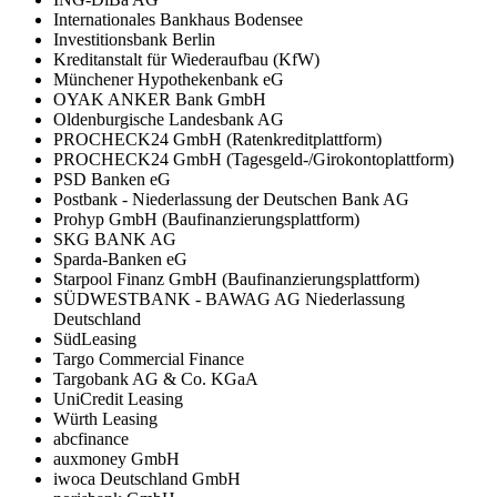
Internationales Bankhaus Bodensee
Investitionsbank Berlin
Kreditanstalt für Wiederaufbau (KfW)
Münchener Hypothekenbank eG
OYAK ANKER Bank GmbH
Oldenburgische Landesbank AG
PROCHECK24 GmbH (Ratenkreditplattform)
PROCHECK24 GmbH (Tagesgeld-/Girokontoplattform)
PSD Banken eG
Postbank - Niederlassung der Deutschen Bank AG
Prohyp GmbH (Baufinanzierungsplattform)
SKG BANK AG
Sparda-Banken eG
Starpool Finanz GmbH (Baufinanzierungsplattform)
SÜDWESTBANK - BAWAG AG Niederlassung
Deutschland
SüdLeasing
Targo Commercial Finance
Targobank AG & Co. KGaA
UniCredit Leasing
Würth Leasing
abcfinance
auxmoney GmbH
iwoca Deutschland GmbH