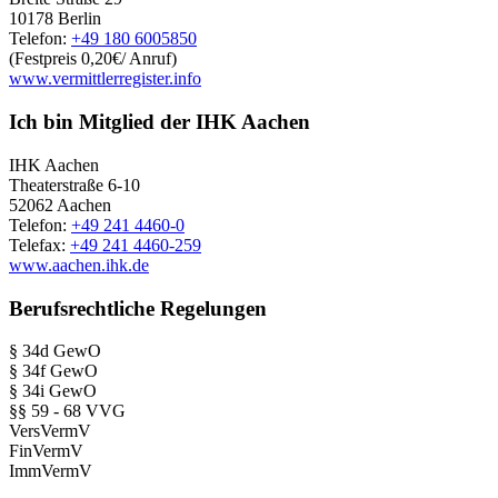
10178 Berlin
Telefon:
+49 180 6005850
(Festpreis 0,20€/ Anruf)
www.vermittlerregister.info
Ich bin Mitglied der IHK Aachen
IHK Aachen
Theaterstraße 6-10
52062 Aachen
Telefon:
+49 241 4460-0
Telefax:
+49 241 4460-259
www.aachen.ihk.de
Berufsrechtliche Regelungen
§ 34d GewO
§ 34f GewO
§ 34i GewO
§§ 59 - 68 VVG
VersVermV
FinVermV
ImmVermV