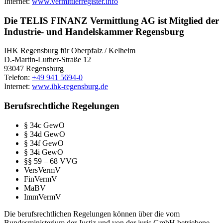
Internet:
www.vermittlerregister.info
Die TELIS FINANZ Vermittlung AG ist Mitglied der
Industrie- und Handelskammer Regensburg
IHK Regensburg für Oberpfalz / Kelheim
D.-Martin-Luther-Straße 12
93047 Regensburg
Telefon:
+49 941 5694-0
Internet:
www.ihk-regensburg.de
Berufsrechtliche Regelungen
§ 34c GewO
§ 34d GewO
§ 34f GewO
§ 34i GewO
§§ 59 – 68 VVG
VersVermV
FinVermV
MaBV
ImmVermV
Die berufsrechtlichen Regelungen können über die vom
Bundesministerium der Justiz und von der juris GmbH betriebene