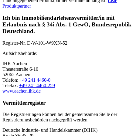
Link angegebenen Produktpartner vermittelnd tätig ist:
Liste
Produktpartner
Ich bin Immobiliendarlehensvermittler/in mit
Erlaubnis nach § 34i Abs. 1 GewO, Bundesrepublik
Deutschland.
Register-Nr.
D-W-101-W9XN-52
Aufsichtsbehörde:
IHK Aachen
Theaterstraße 6-10
52062 Aachen
Telefon:
+49 241 4460-0
Telefax:
+49 241 4460-259
www.aachen.ihk.de
Vermittlerregister
Die Registrierungen können bei der gemeinsamen Stelle der
Registrierungsbehörden nachgeprüft werden.
Deutsche Industrie- und Handelskammer (DIHK)
Breite Straße 29