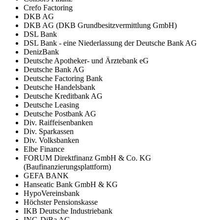
Crefo Factoring
DKB AG
DKB AG (DKB Grundbesitzvermittlung GmbH)
DSL Bank
DSL Bank - eine Niederlassung der Deutsche Bank AG
DenizBank
Deutsche Apotheker- und Ärztebank eG
Deutsche Bank AG
Deutsche Factoring Bank
Deutsche Handelsbank
Deutsche Kreditbank AG
Deutsche Leasing
Deutsche Postbank AG
Div. Raiffeisenbanken
Div. Sparkassen
Div. Volksbanken
Elbe Finance
FORUM Direktfinanz GmbH & Co. KG
(Baufinanzierungsplattform)
GEFA BANK
Hanseatic Bank GmbH & KG
HypoVereinsbank
Höchster Pensionskasse
IKB Deutsche Industriebank
ING-DiBa AG