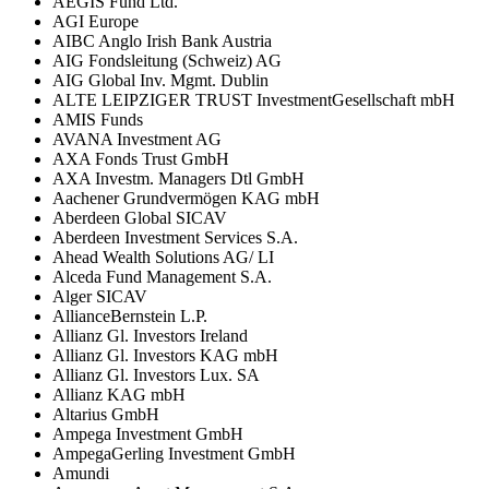
AEGIS Fund Ltd.
AGI Europe
AIBC Anglo Irish Bank Austria
AIG Fondsleitung (Schweiz) AG
AIG Global Inv. Mgmt. Dublin
ALTE LEIPZIGER TRUST InvestmentGesellschaft mbH
AMIS Funds
AVANA Investment AG
AXA Fonds Trust GmbH
AXA Investm. Managers Dtl GmbH
Aachener Grundvermögen KAG mbH
Aberdeen Global SICAV
Aberdeen Investment Services S.A.
Ahead Wealth Solutions AG/ LI
Alceda Fund Management S.A.
Alger SICAV
AllianceBernstein L.P.
Allianz Gl. Investors Ireland
Allianz Gl. Investors KAG mbH
Allianz Gl. Investors Lux. SA
Allianz KAG mbH
Altarius GmbH
Ampega Investment GmbH
AmpegaGerling Investment GmbH
Amundi