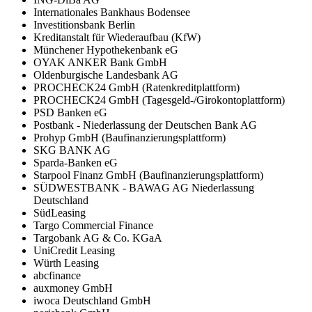
Internationales Bankhaus Bodensee
Investitionsbank Berlin
Kreditanstalt für Wiederaufbau (KfW)
Münchener Hypothekenbank eG
OYAK ANKER Bank GmbH
Oldenburgische Landesbank AG
PROCHECK24 GmbH (Ratenkreditplattform)
PROCHECK24 GmbH (Tagesgeld-/Girokontoplattform)
PSD Banken eG
Postbank - Niederlassung der Deutschen Bank AG
Prohyp GmbH (Baufinanzierungsplattform)
SKG BANK AG
Sparda-Banken eG
Starpool Finanz GmbH (Baufinanzierungsplattform)
SÜDWESTBANK - BAWAG AG Niederlassung
Deutschland
SüdLeasing
Targo Commercial Finance
Targobank AG & Co. KGaA
UniCredit Leasing
Würth Leasing
abcfinance
auxmoney GmbH
iwoca Deutschland GmbH