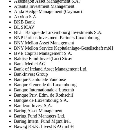
Assenagon Asset Management S.A.
Atlantis Investment Management
Auda Hedge Management (Cayman)
Axxion S.A.
BKB Bank
BL SICAV
BLI - Banque de Luxembourg Investments S.A.
BNP Paribas Investment Partners Luxembourg
BNY Mellon Asset Management
BNY Mellon Service Kapitalanlage-Gesellschaft mbH
BVE Capital Management S.A.
Baloise Fund Invest(Lux) Sicav
Bank Medici AG
Bank of Ireland Asset Management Ltd.
BankInvest Group
Banque Cantonale Vaudoise
Banque Generale du Luxembourg
Banque Internationale a Luxemb
Banque Priv. Edm, de Rothschil
Banque de Luxembourg S.A.
Bantleon Invest S.A.
Baring Asset Management
Baring Fund Managers Ltd.
Baring Intern. Fund Mgmt Irel.
Bawag P.S.K. Invest KAG mbH