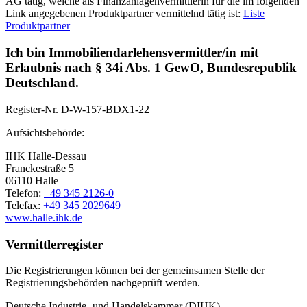
AG tätig, welche als Finanzanlagenvermittlerin für die im folgenden
Link angegebenen Produktpartner vermittelnd tätig ist:
Liste
Produktpartner
Ich bin Immobiliendarlehensvermittler/in mit
Erlaubnis nach § 34i Abs. 1 GewO, Bundesrepublik
Deutschland.
Register-Nr.
D-W-157-BDX1-22
Aufsichtsbehörde:
IHK Halle-Dessau
Franckestraße 5
06110 Halle
Telefon:
+49 345 2126-0
Telefax:
+49 345 2029649
www.halle.ihk.de
Vermittlerregister
Die Registrierungen können bei der gemeinsamen Stelle der
Registrierungsbehörden nachgeprüft werden.
Deutsche Industrie- und Handelskammer (DIHK)