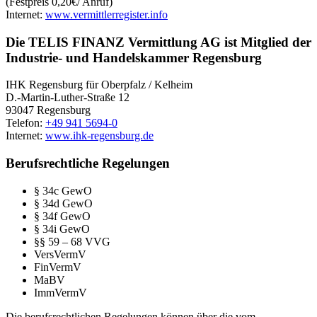
(Festpreis 0,20€/ Anruf)
Internet:
www.vermittlerregister.info
Die TELIS FINANZ Vermittlung AG ist Mitglied der
Industrie- und Handelskammer Regensburg
IHK Regensburg für Oberpfalz / Kelheim
D.-Martin-Luther-Straße 12
93047 Regensburg
Telefon:
+49 941 5694-0
Internet:
www.ihk-regensburg.de
Berufsrechtliche Regelungen
§ 34c GewO
§ 34d GewO
§ 34f GewO
§ 34i GewO
§§ 59 – 68 VVG
VersVermV
FinVermV
MaBV
ImmVermV
Die berufsrechtlichen Regelungen können über die vom