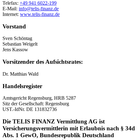
Telefax:
+49 941 6022-199
E-Mail:
info@telis-finanz.de
Internet:
www.telis-finanz.de
Vorstand
Sven Schöntag
Sebastian Weigelt
Jens Kassow
Vorsitzender des Aufsichtsrates:
Dr. Matthias Wald
Handelsregister
Amtsgericht Regensburg, HRB 5287
Sitz der Gesellschaft: Regensburg
UST.-IdNr. DE 131832736
Die TELIS FINANZ Vermittlung AG ist
Versicherungsvermittlerin mit Erlaubnis nach § 34d
Abs. 1 GewO, Bundesrepublik Deutschland