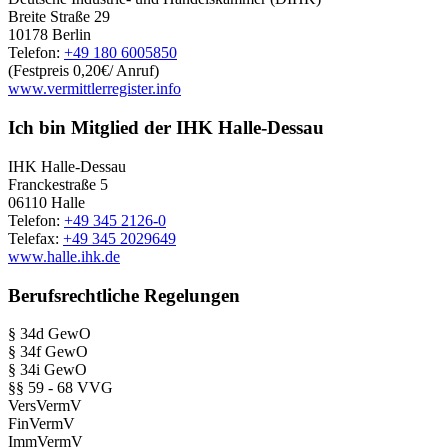
Breite Straße 29
10178 Berlin
Telefon:
+49 180 6005850
(Festpreis 0,20€/ Anruf)
www.vermittlerregister.info
Ich bin Mitglied der IHK Halle-Dessau
IHK Halle-Dessau
Franckestraße 5
06110 Halle
Telefon:
+49 345 2126-0
Telefax:
+49 345 2029649
www.halle.ihk.de
Berufsrechtliche Regelungen
§ 34d GewO
§ 34f GewO
§ 34i GewO
§§ 59 - 68 VVG
VersVermV
FinVermV
ImmVermV