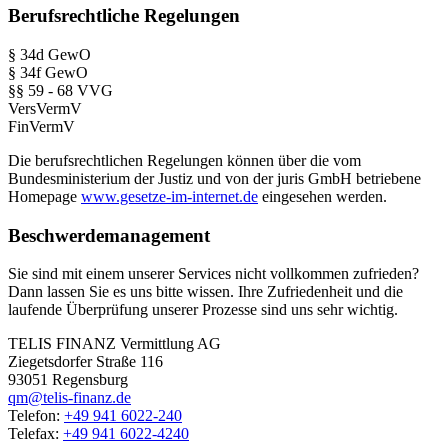
Berufsrechtliche Regelungen
§ 34d GewO
§ 34f GewO
§§ 59 - 68 VVG
VersVermV
FinVermV
Die berufsrechtlichen Regelungen können über die vom
Bundesministerium der Justiz und von der juris GmbH betriebene
Homepage
www.gesetze-im-internet.de
eingesehen werden.
Beschwerdemanagement
Sie sind mit einem unserer Services nicht vollkommen zufrieden?
Dann lassen Sie es uns bitte wissen. Ihre Zufriedenheit und die
laufende Überprüfung unserer Prozesse sind uns sehr wichtig.
TELIS FINANZ Vermittlung AG
Ziegetsdorfer Straße 116
93051 Regensburg
qm@telis-finanz.de
Telefon:
+49 941 6022-240
Telefax:
+49 941 6022-4240