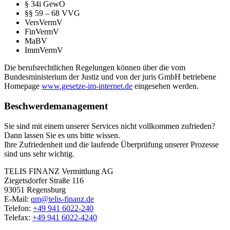
§ 34i GewO
§§ 59 – 68 VVG
VersVermV
FinVermV
MaBV
ImmVermV
Die berufsrechtlichen Regelungen können über die vom
Bundesministerium der Justiz und von der juris GmbH betriebene
Homepage
www.gesetze-im-internet.de
eingesehen werden.
Beschwerdemanagement
Sie sind mit einem unserer Services nicht vollkommen zufrieden?
Dann lassen Sie es uns bitte wissen.
Ihre Zufriedenheit und die laufende Überprüfung unserer Prozesse
sind uns sehr wichtig.
TELIS FINANZ Vermittlung AG
Ziegetsdorfer Straße 116
93051 Regensburg
E-Mail:
qm@telis-finanz.de
Telefon:
+49 941 6022-240
Telefax:
+49 941 6022-4240