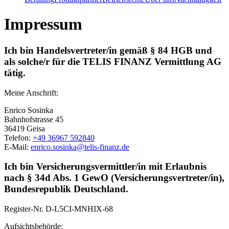
Impressum
Ich bin Handelsvertreter/in gemäß § 84 HGB und
als solche/r für die TELIS FINANZ Vermittlung AG
tätig.
Meine Anschrift:
Enrico Sosinka
Bahnhofstrasse 45
36419 Geisa
Telefon:
+49 36967 592840
E-Mail:
enrico.sosinka@telis-finanz.de
Ich bin Versicherungsvermittler/in mit Erlaubnis
nach § 34d Abs. 1 GewO (Versicherungsvertreter/in),
Bundesrepublik Deutschland.
Register-Nr.
D-L5CI-MNHIX-68
Aufsichtsbehörde: