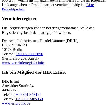
AG tätig, welche als Finanzanlagenvermittlerin für die im folgenden
Link angegebenen Produktpartner vermittelnd tätig ist:
Liste
Produktpartner
Vermittlerregister
Die Registrierungen können bei der gemeinsamen Stelle der
Registrierungsbehörden nachgeprüft werden.
Deutsche Industrie- und Handelskammer (DIHK)
Breite Straße 29
10178 Berlin
Telefon:
+49 180 6005850
(Festpreis 0,20€/ Anruf)
www.vermittlerregister.info
Ich bin Mitglied der IHK Erfurt
IHK Erfurt
Arnstädter Straße 34
99096 Erfurt
Telefon:
+49 361 3484-0
Telefax:
+49 361 3485950
www.erfurt.ihk.de