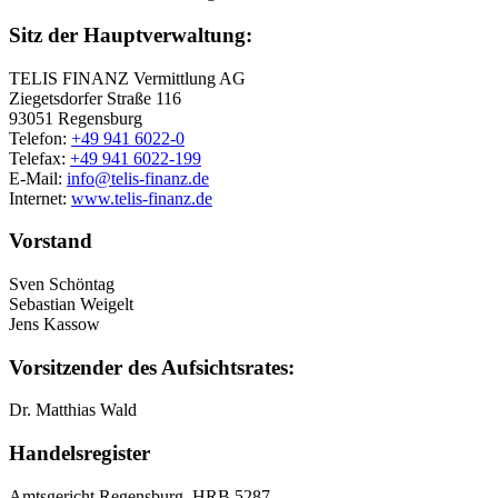
Sitz der Hauptverwaltung:
TELIS FINANZ Vermittlung AG
Ziegetsdorfer Straße 116
93051 Regensburg
Telefon:
+49 941 6022-0
Telefax:
+49 941 6022-199
E-Mail:
info@telis-finanz.de
Internet:
www.telis-finanz.de
Vorstand
Sven Schöntag
Sebastian Weigelt
Jens Kassow
Vorsitzender des Aufsichtsrates:
Dr. Matthias Wald
Handelsregister
Amtsgericht Regensburg, HRB 5287