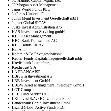
JO Hambro Capital Mgmt. Ltd.
JP Morgan Asset Management
Janus World Funds PLC
Jefferies Umbrella Fund
Julius Meinl Investment Gesellschaft mbH
Jupiter Global SICAV
Jyske Invest Administration A/S
KAS Investment Servicing gmbH
KBC Asset Management
KBC Bank Deutschland AG
KBC Bonds SICAV
KanAm
Kathrein&Co.Privatgeschäftsbk.
Kepler-Fonds Kapitalanlagegesellschaft mbh
Kredietbank Luxemburg
Kredietrust S.A.
LA FRANCAISE
LB(Swiss)Investment AG
LBB-Investment GmbH
LBBW Asset Management Investment GmbH
LGT Group
LLB Fund Services AG
LRI Invest S.A. / BG Umbrella Fund
Landesbank Berlin Investment GmbH
Lazard Global Active Funds PLC