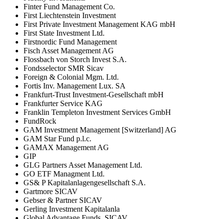
Finter Fund Management Co.
First Liechtenstein Investment
First Private Investment Management KAG mbH
First State Investment Ltd.
Firstnordic Fund Management
Fisch Asset Management AG
Flossbach von Storch Invest S.A.
Fondsselector SMR Sicav
Foreign & Colonial Mgm. Ltd.
Fortis Inv. Management Lux. SA
Frankfurt-Trust Investment-Gesellschaft mbH
Frankfurter Service KAG
Franklin Templeton Investment Services GmbH
FundRock
GAM Investment Management [Switzerland] AG
GAM Star Fund p.l.c.
GAMAX Management AG
GIP
GLG Partners Asset Management Ltd.
GO ETF Managment Ltd.
GS& P Kapitalanlagengesellschaft S.A.
Gartmore SICAV
Gebser & Partner SICAV
Gerling Investment Kapitalanla
Global Advantage Funds, SICAV