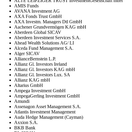
ALTE LEIPZIGER TRUST InvestmentGesellschaft mbH
AMIS Funds
AVANA Investment AG
AXA Fonds Trust GmbH
AXA Investm. Managers Dtl GmbH
Aachener Grundvermögen KAG mbH
Aberdeen Global SICAV
Aberdeen Investment Services S.A.
Ahead Wealth Solutions AG/ LI
Alceda Fund Management S.A.
Alger SICAV
AllianceBernstein L.P.
Allianz Gl. Investors Ireland
Allianz Gl. Investors KAG mbH
Allianz Gl. Investors Lux. SA
Allianz KAG mbH
Altarius GmbH
Ampega Investment GmbH
AmpegaGerling Investment GmbH
Amundi
Assenagon Asset Management S.A.
Atlantis Investment Management
Auda Hedge Management (Cayman)
Axxion S.A.
BKB Bank