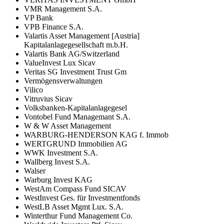
VMR Management S.A.
VP Bank
VPB Finance S.A.
Valartis Asset Management [Austria]
Kapitalanlagegesellschaft m.b.H.
Valartis Bank AG/Switzerland
ValueInvest Lux Sicav
Veritas SG Investment Trust Gm
Vermögensverwaltungen
Vilico
Vitruvius Sicav
Volksbanken-Kapitalanlagegesel
Vontobel Fund Managemant S.A.
W & W Asset Management
WARBURG-HENDERSON KAG f. Immob
WERTGRUND Immobilien AG
WWK Investment S.A.
Wallberg Invest S.A.
Walser
Warburg Invest KAG
WestAm Compass Fund SICAV
WestInvest Ges. für Investmentfonds
WestLB Asset Mgmt Lux. S.A.
Winterthur Fund Management Co.