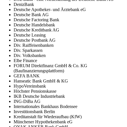
DenizBank
Deutsche Apotheker- und Ärztebank eG
Deutsche Bank AG
Deutsche Factoring Bank
Deutsche Handelsbank
Deutsche Kreditbank AG
Deutsche Leasing
Deutsche Postbank AG
Div. Raiffeisenbanken
Div. Sparkassen
Div. Volksbanken
Elbe Finance
FORUM Direktfinanz GmbH & Co. KG
(Baufinanzierungsplattform)
GEFA BANK
Hanseatic Bank GmbH & KG
HypoVereinsbank
Höchster Pensionskasse
IKB Deutsche Industriebank
ING-DiBa AG
Internationales Bankhaus Bodensee
Investitionsbank Berlin
Kreditanstalt für Wiederaufbau (KfW)
Münchener Hypothekenbank eG
OYAK ANKER Bank GmbH