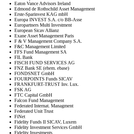
Eaton Vance Advisors Ireland
Edmond de Rothschild Asset Management
Erste-Sparinvest KAG mbH
Europa INVEST S.A. c/o BB-Asse
Europartners Multi Investment
European Sicav Allianz
Exane Asset Management Paris
F & V Management Company S.A.
F&C Management Limited
FFS Fund Management SA
FIL Bank
FISCH FUND SERVICES AG
FNZ Bank SE (ehem. ebase)
FONDSNET GmbH
FOURPOINTS Funds SICAV
FRANKFURT-TRUST Inv. Lux.
FSK AG
FTC Capital GmbH
Falcon Fund Management
Federated Internat. Managment
Federated Unit Trust
FiNet
Fidelity Funds II SICAV, Luxem
Fidelity Investment Services GmbH
Fidelity Investments