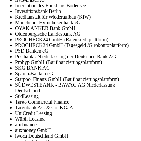
Internationales Bankhaus Bodensee
Investitionsbank Berlin
Kreditanstalt für Wiederaufbau (KfW)
Münchener Hypothekenbank eG
OYAK ANKER Bank GmbH
Oldenburgische Landesbank AG
PROCHECK24 GmbH (Ratenkreditplattform)
PROCHECK24 GmbH (Tagesgeld-/Girokontoplattform)
PSD Banken eG
Postbank - Niederlassung der Deutschen Bank AG
Prohyp GmbH (Baufinanzierungsplattform)
SKG BANK AG
Sparda-Banken eG
Starpool Finanz GmbH (Baufinanzierungsplattform)
SÜDWESTBANK - BAWAG AG Niederlassung
Deutschland
SüdLeasing
Targo Commercial Finance
Targobank AG & Co. KGaA
UniCredit Leasing
Würth Leasing
abcfinance
auxmoney GmbH
iwoca Deutschland GmbH