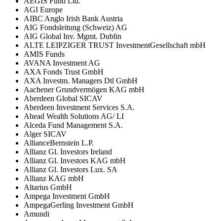
AEGIS Fund Ltd.
AGI Europe
AIBC Anglo Irish Bank Austria
AIG Fondsleitung (Schweiz) AG
AIG Global Inv. Mgmt. Dublin
ALTE LEIPZIGER TRUST InvestmentGesellschaft mbH
AMIS Funds
AVANA Investment AG
AXA Fonds Trust GmbH
AXA Investm. Managers Dtl GmbH
Aachener Grundvermögen KAG mbH
Aberdeen Global SICAV
Aberdeen Investment Services S.A.
Ahead Wealth Solutions AG/ LI
Alceda Fund Management S.A.
Alger SICAV
AllianceBernstein L.P.
Allianz Gl. Investors Ireland
Allianz Gl. Investors KAG mbH
Allianz Gl. Investors Lux. SA
Allianz KAG mbH
Altarius GmbH
Ampega Investment GmbH
AmpegaGerling Investment GmbH
Amundi