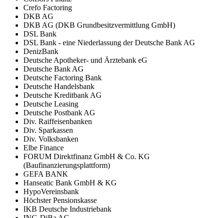
Crefo Factoring
DKB AG
DKB AG (DKB Grundbesitzvermittlung GmbH)
DSL Bank
DSL Bank - eine Niederlassung der Deutsche Bank AG
DenizBank
Deutsche Apotheker- und Ärztebank eG
Deutsche Bank AG
Deutsche Factoring Bank
Deutsche Handelsbank
Deutsche Kreditbank AG
Deutsche Leasing
Deutsche Postbank AG
Div. Raiffeisenbanken
Div. Sparkassen
Div. Volksbanken
Elbe Finance
FORUM Direktfinanz GmbH & Co. KG
(Baufinanzierungsplattform)
GEFA BANK
Hanseatic Bank GmbH & KG
HypoVereinsbank
Höchster Pensionskasse
IKB Deutsche Industriebank
ING-DiBa AG