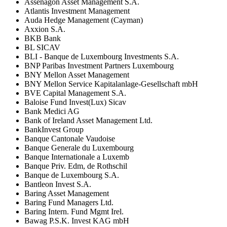
Assenagon Asset Management S.A.
Atlantis Investment Management
Auda Hedge Management (Cayman)
Axxion S.A.
BKB Bank
BL SICAV
BLI - Banque de Luxembourg Investments S.A.
BNP Paribas Investment Partners Luxembourg
BNY Mellon Asset Management
BNY Mellon Service Kapitalanlage-Gesellschaft mbH
BVE Capital Management S.A.
Baloise Fund Invest(Lux) Sicav
Bank Medici AG
Bank of Ireland Asset Management Ltd.
BankInvest Group
Banque Cantonale Vaudoise
Banque Generale du Luxembourg
Banque Internationale a Luxemb
Banque Priv. Edm, de Rothschil
Banque de Luxembourg S.A.
Bantleon Invest S.A.
Baring Asset Management
Baring Fund Managers Ltd.
Baring Intern. Fund Mgmt Irel.
Bawag P.S.K. Invest KAG mbH