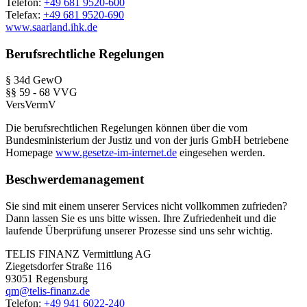
Telefon:
+49 681 9520-600
Telefax:
+49 681 9520-690
www.saarland.ihk.de
Berufsrechtliche Regelungen
§ 34d GewO
§§ 59 - 68 VVG
VersVermV
Die berufsrechtlichen Regelungen können über die vom
Bundesministerium der Justiz und von der juris GmbH betriebene
Homepage
www.gesetze-im-internet.de
eingesehen werden.
Beschwerdemanagement
Sie sind mit einem unserer Services nicht vollkommen zufrieden?
Dann lassen Sie es uns bitte wissen. Ihre Zufriedenheit und die
laufende Überprüfung unserer Prozesse sind uns sehr wichtig.
TELIS FINANZ Vermittlung AG
Ziegetsdorfer Straße 116
93051 Regensburg
qm@telis-finanz.de
Telefon:
+49 941 6022-240