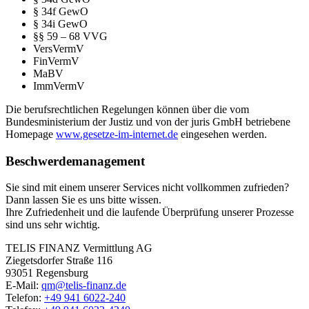
§ 34f GewO
§ 34i GewO
§§ 59 – 68 VVG
VersVermV
FinVermV
MaBV
ImmVermV
Die berufsrechtlichen Regelungen können über die vom
Bundesministerium der Justiz und von der juris GmbH betriebene
Homepage
www.gesetze-im-internet.de
eingesehen werden.
Beschwerdemanagement
Sie sind mit einem unserer Services nicht vollkommen zufrieden?
Dann lassen Sie es uns bitte wissen.
Ihre Zufriedenheit und die laufende Überprüfung unserer Prozesse
sind uns sehr wichtig.
TELIS FINANZ Vermittlung AG
Ziegetsdorfer Straße 116
93051 Regensburg
E-Mail:
qm@telis-finanz.de
Telefon:
+49 941 6022-240