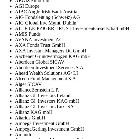
AEGIS Fund Ltd.
AGI Europe
AIBC Anglo Irish Bank Austria
AIG Fondsleitung (Schweiz) AG
AIG Global Inv. Mgmt. Dublin
ALTE LEIPZIGER TRUST InvestmentGesellschaft mbH
AMIS Funds
AVANA Investment AG
AXA Fonds Trust GmbH
AXA Investm. Managers Dtl GmbH
Aachener Grundvermögen KAG mbH
Aberdeen Global SICAV
Aberdeen Investment Services S.A.
Ahead Wealth Solutions AG/ LI
Alceda Fund Management S.A.
Alger SICAV
AllianceBernstein L.P.
Allianz Gl. Investors Ireland
Allianz Gl. Investors KAG mbH
Allianz Gl. Investors Lux. SA
Allianz KAG mbH
Altarius GmbH
Ampega Investment GmbH
AmpegaGerling Investment GmbH
Amundi