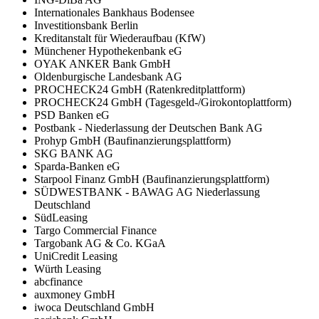
Internationales Bankhaus Bodensee
Investitionsbank Berlin
Kreditanstalt für Wiederaufbau (KfW)
Münchener Hypothekenbank eG
OYAK ANKER Bank GmbH
Oldenburgische Landesbank AG
PROCHECK24 GmbH (Ratenkreditplattform)
PROCHECK24 GmbH (Tagesgeld-/Girokontoplattform)
PSD Banken eG
Postbank - Niederlassung der Deutschen Bank AG
Prohyp GmbH (Baufinanzierungsplattform)
SKG BANK AG
Sparda-Banken eG
Starpool Finanz GmbH (Baufinanzierungsplattform)
SÜDWESTBANK - BAWAG AG Niederlassung
Deutschland
SüdLeasing
Targo Commercial Finance
Targobank AG & Co. KGaA
UniCredit Leasing
Würth Leasing
abcfinance
auxmoney GmbH
iwoca Deutschland GmbH