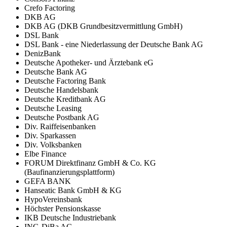
Crefo Factoring
DKB AG
DKB AG (DKB Grundbesitzvermittlung GmbH)
DSL Bank
DSL Bank - eine Niederlassung der Deutsche Bank AG
DenizBank
Deutsche Apotheker- und Ärztebank eG
Deutsche Bank AG
Deutsche Factoring Bank
Deutsche Handelsbank
Deutsche Kreditbank AG
Deutsche Leasing
Deutsche Postbank AG
Div. Raiffeisenbanken
Div. Sparkassen
Div. Volksbanken
Elbe Finance
FORUM Direktfinanz GmbH & Co. KG
(Baufinanzierungsplattform)
GEFA BANK
Hanseatic Bank GmbH & KG
HypoVereinsbank
Höchster Pensionskasse
IKB Deutsche Industriebank
ING-DiBa AG