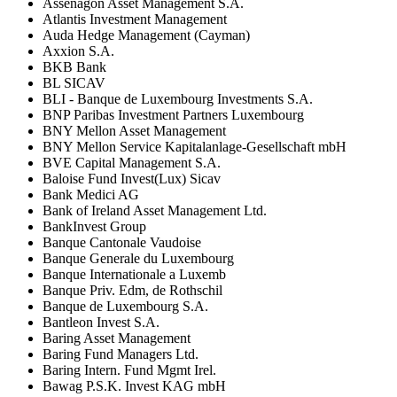
Assenagon Asset Management S.A.
Atlantis Investment Management
Auda Hedge Management (Cayman)
Axxion S.A.
BKB Bank
BL SICAV
BLI - Banque de Luxembourg Investments S.A.
BNP Paribas Investment Partners Luxembourg
BNY Mellon Asset Management
BNY Mellon Service Kapitalanlage-Gesellschaft mbH
BVE Capital Management S.A.
Baloise Fund Invest(Lux) Sicav
Bank Medici AG
Bank of Ireland Asset Management Ltd.
BankInvest Group
Banque Cantonale Vaudoise
Banque Generale du Luxembourg
Banque Internationale a Luxemb
Banque Priv. Edm, de Rothschil
Banque de Luxembourg S.A.
Bantleon Invest S.A.
Baring Asset Management
Baring Fund Managers Ltd.
Baring Intern. Fund Mgmt Irel.
Bawag P.S.K. Invest KAG mbH