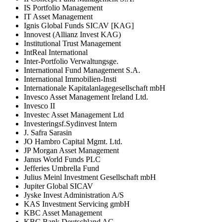
IS Portfolio Management
IT Asset Management
Ignis Global Funds SICAV [KAG]
Innovest (Allianz Invest KAG)
Institutional Trust Management
IntReal International
Inter-Portfolio Verwaltungsge.
International Fund Management S.A.
International Immobilien-Insti
Internationale Kapitalanlagegesellschaft mbH
Invesco Asset Management Ireland Ltd.
Invesco II
Investec Asset Management Ltd
Investeringsf.Sydinvest Intern
J. Safra Sarasin
JO Hambro Capital Mgmt. Ltd.
JP Morgan Asset Management
Janus World Funds PLC
Jefferies Umbrella Fund
Julius Meinl Investment Gesellschaft mbH
Jupiter Global SICAV
Jyske Invest Administration A/S
KAS Investment Servicing gmbH
KBC Asset Management
KBC Bank Deutschland AG