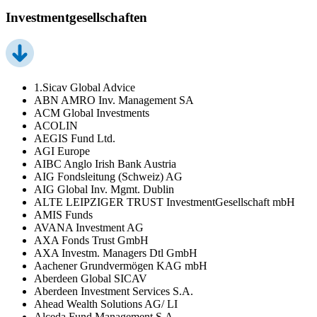
Investmentgesellschaften
1.Sicav Global Advice
ABN AMRO Inv. Management SA
ACM Global Investments
ACOLIN
AEGIS Fund Ltd.
AGI Europe
AIBC Anglo Irish Bank Austria
AIG Fondsleitung (Schweiz) AG
AIG Global Inv. Mgmt. Dublin
ALTE LEIPZIGER TRUST InvestmentGesellschaft mbH
AMIS Funds
AVANA Investment AG
AXA Fonds Trust GmbH
AXA Investm. Managers Dtl GmbH
Aachener Grundvermögen KAG mbH
Aberdeen Global SICAV
Aberdeen Investment Services S.A.
Ahead Wealth Solutions AG/ LI
Alceda Fund Management S.A.