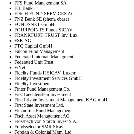
FFS Fund Management SA
FIL Bank
FISCH FUND SERVICES AG
FNZ Bank SE (ehem. ebase)
FONDSNET GmbH
FOURPOINTS Funds SICAV
FRANKFURT-TRUST Inv. Lux.
FSK AG
FTC Capital GmbH
Falcon Fund Management
Federated Internat. Managment
Federated Unit Trust
FiNet
Fidelity Funds II SICAV, Luxem
Fidelity Investment Services GmbH
Fidelity Investments
Finter Fund Management Co.
First Liechtenstein Investment
First Private Investment Management KAG mbH
First State Investment Ltd.
Firstnordic Fund Management
Fisch Asset Management AG
Flossbach von Storch Invest S.A.
Fondsselector SMR Sicav
Foreign & Colonial Mgm. Ltd.