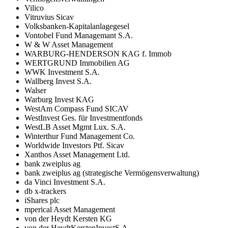
Vilico
Vitruvius Sicav
Volksbanken-Kapitalanlagegesel
Vontobel Fund Managemant S.A.
W & W Asset Management
WARBURG-HENDERSON KAG f. Immob
WERTGRUND Immobilien AG
WWK Investment S.A.
Wallberg Invest S.A.
Walser
Warburg Invest KAG
WestAm Compass Fund SICAV
WestInvest Ges. für Investmentfonds
WestLB Asset Mgmt Lux. S.A.
Winterthur Fund Management Co.
Worldwide Investors Ptf. Sicav
Xanthos Asset Management Ltd.
bank zweiplus ag
bank zweiplus ag (strategische Vermögensverwaltung)
da Vinci Investment S.A.
db x-trackers
iShares plc
mperical Asset Management
von der Heydt Kersten KG
von der HeydtKerstenInvestS.A.