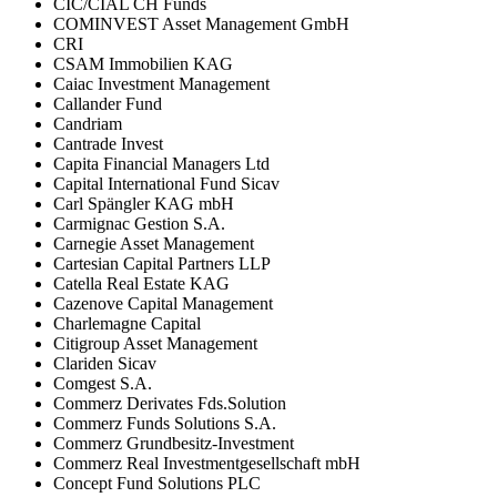
CIC/CIAL CH Funds
COMINVEST Asset Management GmbH
CRI
CSAM Immobilien KAG
Caiac Investment Management
Callander Fund
Candriam
Cantrade Invest
Capita Financial Managers Ltd
Capital International Fund Sicav
Carl Spängler KAG mbH
Carmignac Gestion S.A.
Carnegie Asset Management
Cartesian Capital Partners LLP
Catella Real Estate KAG
Cazenove Capital Management
Charlemagne Capital
Citigroup Asset Management
Clariden Sicav
Comgest S.A.
Commerz Derivates Fds.Solution
Commerz Funds Solutions S.A.
Commerz Grundbesitz-Investment
Commerz Real Investmentgesellschaft mbH
Concept Fund Solutions PLC