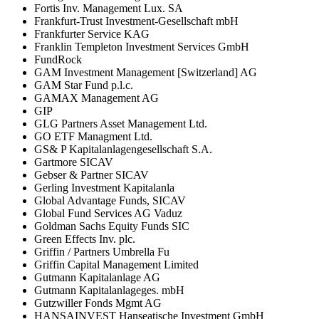
Fortis Inv. Management Lux. SA
Frankfurt-Trust Investment-Gesellschaft mbH
Frankfurter Service KAG
Franklin Templeton Investment Services GmbH
FundRock
GAM Investment Management [Switzerland] AG
GAM Star Fund p.l.c.
GAMAX Management AG
GIP
GLG Partners Asset Management Ltd.
GO ETF Managment Ltd.
GS& P Kapitalanlagengesellschaft S.A.
Gartmore SICAV
Gebser & Partner SICAV
Gerling Investment Kapitalanla
Global Advantage Funds, SICAV
Global Fund Services AG Vaduz
Goldman Sachs Equity Funds SIC
Green Effects Inv. plc.
Griffin / Partners Umbrella Fu
Griffin Capital Management Limited
Gutmann Kapitalanlage AG
Gutmann Kapitalanlageges. mbH
Gutzwiller Fonds Mgmt AG
HANSAINVEST Hanseatische Investment GmbH