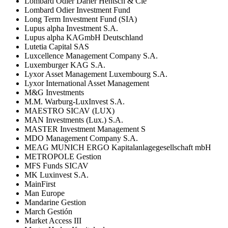
Lombard Odier Darier Hentsch & Cie
Lombard Odier Investment Fund
Long Term Investment Fund (SIA)
Lupus alpha Investment S.A.
Lupus alpha KAGmbH Deutschland
Lutetia Capital SAS
Luxcellence Management Company S.A.
Luxemburger KAG S.A.
Lyxor Asset Management Luxembourg S.A.
Lyxor International Asset Management
M&G Investments
M.M. Warburg-LuxInvest S.A.
MAESTRO SICAV (LUX)
MAN Investments (Lux.) S.A.
MASTER Investment Management S
MDO Management Company S.A.
MEAG MUNICH ERGO Kapitalanlagegesellschaft mbH
METROPOLE Gestion
MFS Funds SICAV
MK Luxinvest S.A.
MainFirst
Man Europe
Mandarine Gestion
March Gestión
Market Access III