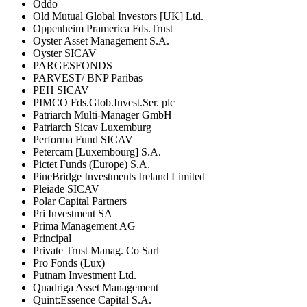
Oddo
Old Mutual Global Investors [UK] Ltd.
Oppenheim Pramerica Fds.Trust
Oyster Asset Management S.A.
Oyster SICAV
PARGESFONDS
PARVEST/ BNP Paribas
PEH SICAV
PIMCO Fds.Glob.Invest.Ser. plc
Patriarch Multi-Manager GmbH
Patriarch Sicav Luxemburg
Performa Fund SICAV
Petercam [Luxembourg] S.A.
Pictet Funds (Europe) S.A.
PineBridge Investments Ireland Limited
Pleiade SICAV
Polar Capital Partners
Pri Investment SA
Prima Management AG
Principal
Private Trust Manag. Co Sarl
Pro Fonds (Lux)
Putnam Investment Ltd.
Quadriga Asset Management
Quint:Essence Capital S.A.