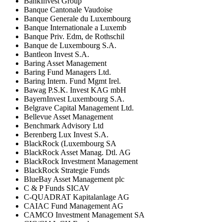
BankInvest Group
Banque Cantonale Vaudoise
Banque Generale du Luxembourg
Banque Internationale a Luxemb
Banque Priv. Edm, de Rothschil
Banque de Luxembourg S.A.
Bantleon Invest S.A.
Baring Asset Management
Baring Fund Managers Ltd.
Baring Intern. Fund Mgmt Irel.
Bawag P.S.K. Invest KAG mbH
BayernInvest Luxembourg S.A.
Belgrave Capital Management Ltd.
Bellevue Asset Management
Benchmark Advisory Ltd
Berenberg Lux Invest S.A.
BlackRock (Luxembourg SA
BlackRock Asset Manag. Dtl. AG
BlackRock Investment Management
BlackRock Strategie Funds
BlueBay Asset Management plc
C & P Funds SICAV
C-QUADRAT Kapitalanlage AG
CAIAC Fund Management AG
CAMCO Investment Management SA