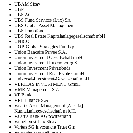
UBAM Sicav
UBP
UBS AG
UBS Fund Services (Lux) SA
UBS Global Asset Management
UBS Immofonds
UBS Real Estate Kapitalanlagegesellschaft mbH
UNICO
UOB Global Strategies Funds pl
Union Bancaire Privee S.A.
Union Investment Gesellschaft mbH
Union Investment Luxembourg S.
Union Investment Privatfonds
Union Investment Real Estate GmbH
Universal-Investment-Gesellschaft mbH
VERITAS INVESTMENT GmbH
VMR Management S.A.
VP Bank
VPB Finance S.A.
Valartis Asset Management [Austria]
Kapitalanlagegesellschaft m.b.H.
Valartis Bank AG/Switzerland
ValueInvest Lux Sicav
Veritas SG Investment Trust Gm
Vermögensverwaltungen