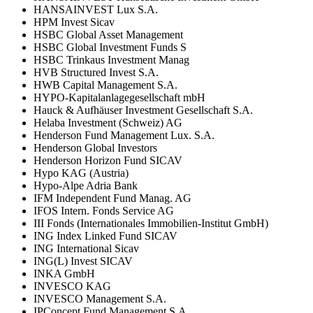
HANSAINVEST Lux S.A.
HPM Invest Sicav
HSBC Global Asset Management
HSBC Global Investment Funds S
HSBC Trinkaus Investment Manag
HVB Structured Invest S.A.
HWB Capital Management S.A.
HYPO-Kapitalanlagegesellschaft mbH
Hauck & Aufhäuser Investment Gesellschaft S.A.
Helaba Investment (Schweiz) AG
Henderson Fund Management Lux. S.A.
Henderson Global Investors
Henderson Horizon Fund SICAV
Hypo KAG (Austria)
Hypo-Alpe Adria Bank
IFM Independent Fund Manag. AG
IFOS Intern. Fonds Service AG
III Fonds (Internationales Immobilien-Institut GmbH)
ING Index Linked Fund SICAV
ING International Sicav
ING(L) Invest SICAV
INKA GmbH
INVESCO KAG
INVESCO Management S.A.
IPConcept Fund Management S.A.