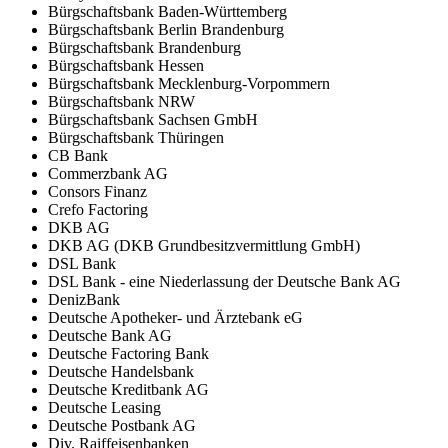
Bürgschaftsbank Baden-Württemberg
Bürgschaftsbank Berlin Brandenburg
Bürgschaftsbank Brandenburg
Bürgschaftsbank Hessen
Bürgschaftsbank Mecklenburg-Vorpommern
Bürgschaftsbank NRW
Bürgschaftsbank Sachsen GmbH
Bürgschaftsbank Thüringen
CB Bank
Commerzbank AG
Consors Finanz
Crefo Factoring
DKB AG
DKB AG (DKB Grundbesitzvermittlung GmbH)
DSL Bank
DSL Bank - eine Niederlassung der Deutsche Bank AG
DenizBank
Deutsche Apotheker- und Ärztebank eG
Deutsche Bank AG
Deutsche Factoring Bank
Deutsche Handelsbank
Deutsche Kreditbank AG
Deutsche Leasing
Deutsche Postbank AG
Div. Raiffeisenbanken