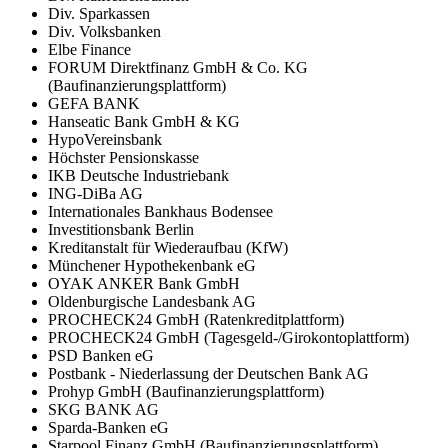
Div. Sparkassen
Div. Volksbanken
Elbe Finance
FORUM Direktfinanz GmbH & Co. KG
(Baufinanzierungsplattform)
GEFA BANK
Hanseatic Bank GmbH & KG
HypoVereinsbank
Höchster Pensionskasse
IKB Deutsche Industriebank
ING-DiBa AG
Internationales Bankhaus Bodensee
Investitionsbank Berlin
Kreditanstalt für Wiederaufbau (KfW)
Münchener Hypothekenbank eG
OYAK ANKER Bank GmbH
Oldenburgische Landesbank AG
PROCHECK24 GmbH (Ratenkreditplattform)
PROCHECK24 GmbH (Tagesgeld-/Girokontoplattform)
PSD Banken eG
Postbank - Niederlassung der Deutschen Bank AG
Prohyp GmbH (Baufinanzierungsplattform)
SKG BANK AG
Sparda-Banken eG
Starpool Finanz GmbH (Baufinanzierungsplattform)