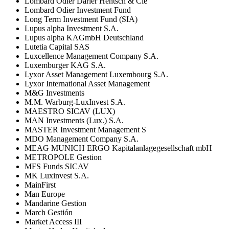
Lombard Odier Darier Hentsch & Cie
Lombard Odier Investment Fund
Long Term Investment Fund (SIA)
Lupus alpha Investment S.A.
Lupus alpha KAGmbH Deutschland
Lutetia Capital SAS
Luxcellence Management Company S.A.
Luxemburger KAG S.A.
Lyxor Asset Management Luxembourg S.A.
Lyxor International Asset Management
M&G Investments
M.M. Warburg-LuxInvest S.A.
MAESTRO SICAV (LUX)
MAN Investments (Lux.) S.A.
MASTER Investment Management S
MDO Management Company S.A.
MEAG MUNICH ERGO Kapitalanlagegesellschaft mbH
METROPOLE Gestion
MFS Funds SICAV
MK Luxinvest S.A.
MainFirst
Man Europe
Mandarine Gestion
March Gestión
Market Access III