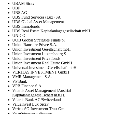
UBAM Sicav
UBP
UBS AG
UBS Fund Services (Lux) SA
UBS Global Asset Management
UBS Immofonds
UBS Real Estate Kapitalanlagegesellschaft mbH
UNICO
UOB Global Strategies Funds pl
Union Bancaire Privee S.A.
Union Investment Gesellschaft mbH
Union Investment Luxembourg S.
Union Investment Privatfonds
Union Investment Real Estate GmbH
Universal-Investment-Gesellschaft mbH
VERITAS INVESTMENT GmbH
VMR Management S.A.
VP Bank
VPB Finance S.A.
Valartis Asset Management [Austria]
Kapitalanlagegesellschaft m.b.H.
Valartis Bank AG/Switzerland
ValueInvest Lux Sicav
Veritas SG Investment Trust Gm
Vermögensverwaltungen