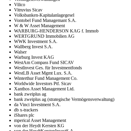
Vilico
Vitruvius Sicav
Volksbanken-Kapitalanlagegesel
Vontobel Fund Managemant S.A.
W & W Asset Management
WARBURG-HENDERSON KAG f. Immob
WERTGRUND Immobilien AG
WWK Investment S.A.
Wallberg Invest S.A.
Walser
Warburg Invest KAG
WestAm Compass Fund SICAV
WestInvest Ges. für Investmentfonds
WestLB Asset Mgmt Lux. S.A.
Winterthur Fund Management Co.
Worldwide Investors Ptf. Sicav
Xanthos Asset Management Ltd.
bank zweiplus ag
bank zweiplus ag (strategische Vermögensverwaltung)
da Vinci Investment S.A.
db x-trackers
iShares plc
mperical Asset Management
von der Heydt Kersten KG
von der HeydtKerstenInvestS.A.