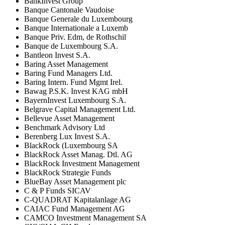
BankInvest Group
Banque Cantonale Vaudoise
Banque Generale du Luxembourg
Banque Internationale a Luxemb
Banque Priv. Edm, de Rothschil
Banque de Luxembourg S.A.
Bantleon Invest S.A.
Baring Asset Management
Baring Fund Managers Ltd.
Baring Intern. Fund Mgmt Irel.
Bawag P.S.K. Invest KAG mbH
BayernInvest Luxembourg S.A.
Belgrave Capital Management Ltd.
Bellevue Asset Management
Benchmark Advisory Ltd
Berenberg Lux Invest S.A.
BlackRock (Luxembourg SA
BlackRock Asset Manag. Dtl. AG
BlackRock Investment Management
BlackRock Strategie Funds
BlueBay Asset Management plc
C & P Funds SICAV
C-QUADRAT Kapitalanlage AG
CAIAC Fund Management AG
CAMCO Investment Management SA