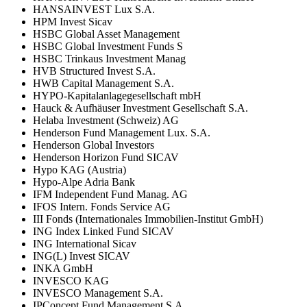
HANSAINVEST Lux S.A.
HPM Invest Sicav
HSBC Global Asset Management
HSBC Global Investment Funds S
HSBC Trinkaus Investment Manag
HVB Structured Invest S.A.
HWB Capital Management S.A.
HYPO-Kapitalanlagegesellschaft mbH
Hauck & Aufhäuser Investment Gesellschaft S.A.
Helaba Investment (Schweiz) AG
Henderson Fund Management Lux. S.A.
Henderson Global Investors
Henderson Horizon Fund SICAV
Hypo KAG (Austria)
Hypo-Alpe Adria Bank
IFM Independent Fund Manag. AG
IFOS Intern. Fonds Service AG
III Fonds (Internationales Immobilien-Institut GmbH)
ING Index Linked Fund SICAV
ING International Sicav
ING(L) Invest SICAV
INKA GmbH
INVESCO KAG
INVESCO Management S.A.
IPConcept Fund Management S.A.