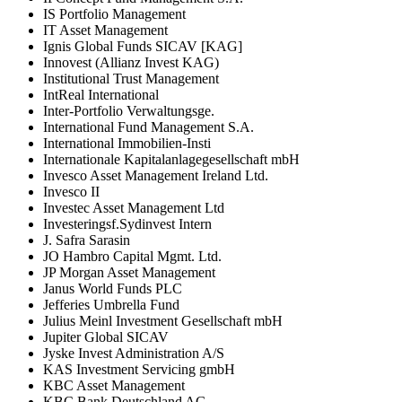
IS Portfolio Management
IT Asset Management
Ignis Global Funds SICAV [KAG]
Innovest (Allianz Invest KAG)
Institutional Trust Management
IntReal International
Inter-Portfolio Verwaltungsge.
International Fund Management S.A.
International Immobilien-Insti
Internationale Kapitalanlagegesellschaft mbH
Invesco Asset Management Ireland Ltd.
Invesco II
Investec Asset Management Ltd
Investeringsf.Sydinvest Intern
J. Safra Sarasin
JO Hambro Capital Mgmt. Ltd.
JP Morgan Asset Management
Janus World Funds PLC
Jefferies Umbrella Fund
Julius Meinl Investment Gesellschaft mbH
Jupiter Global SICAV
Jyske Invest Administration A/S
KAS Investment Servicing gmbH
KBC Asset Management
KBC Bank Deutschland AG