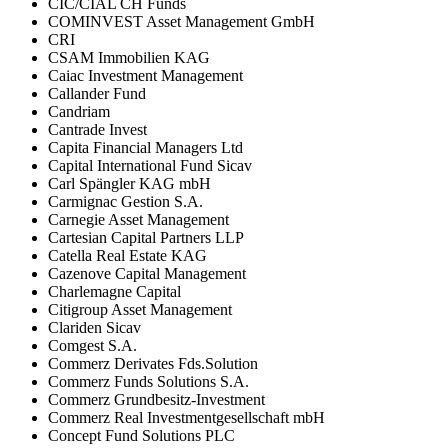
CIC/CIAL CH Funds
COMINVEST Asset Management GmbH
CRI
CSAM Immobilien KAG
Caiac Investment Management
Callander Fund
Candriam
Cantrade Invest
Capita Financial Managers Ltd
Capital International Fund Sicav
Carl Spängler KAG mbH
Carmignac Gestion S.A.
Carnegie Asset Management
Cartesian Capital Partners LLP
Catella Real Estate KAG
Cazenove Capital Management
Charlemagne Capital
Citigroup Asset Management
Clariden Sicav
Comgest S.A.
Commerz Derivates Fds.Solution
Commerz Funds Solutions S.A.
Commerz Grundbesitz-Investment
Commerz Real Investmentgesellschaft mbH
Concept Fund Solutions PLC