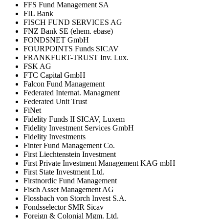
FFS Fund Management SA
FIL Bank
FISCH FUND SERVICES AG
FNZ Bank SE (ehem. ebase)
FONDSNET GmbH
FOURPOINTS Funds SICAV
FRANKFURT-TRUST Inv. Lux.
FSK AG
FTC Capital GmbH
Falcon Fund Management
Federated Internat. Managment
Federated Unit Trust
FiNet
Fidelity Funds II SICAV, Luxem
Fidelity Investment Services GmbH
Fidelity Investments
Finter Fund Management Co.
First Liechtenstein Investment
First Private Investment Management KAG mbH
First State Investment Ltd.
Firstnordic Fund Management
Fisch Asset Management AG
Flossbach von Storch Invest S.A.
Fondsselector SMR Sicav
Foreign & Colonial Mgm. Ltd.