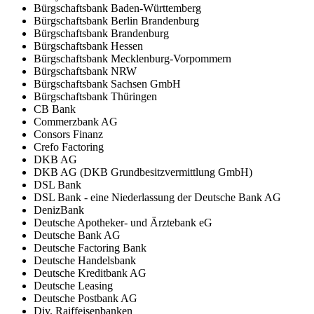
Bürgschaftsbank Baden-Württemberg
Bürgschaftsbank Berlin Brandenburg
Bürgschaftsbank Brandenburg
Bürgschaftsbank Hessen
Bürgschaftsbank Mecklenburg-Vorpommern
Bürgschaftsbank NRW
Bürgschaftsbank Sachsen GmbH
Bürgschaftsbank Thüringen
CB Bank
Commerzbank AG
Consors Finanz
Crefo Factoring
DKB AG
DKB AG (DKB Grundbesitzvermittlung GmbH)
DSL Bank
DSL Bank - eine Niederlassung der Deutsche Bank AG
DenizBank
Deutsche Apotheker- und Ärztebank eG
Deutsche Bank AG
Deutsche Factoring Bank
Deutsche Handelsbank
Deutsche Kreditbank AG
Deutsche Leasing
Deutsche Postbank AG
Div. Raiffeisenbanken