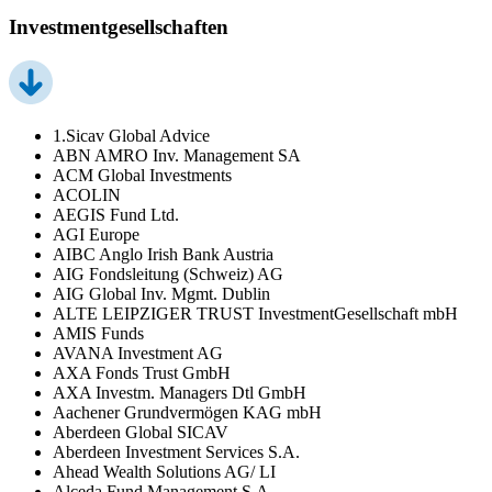
Investmentgesellschaften
1.Sicav Global Advice
ABN AMRO Inv. Management SA
ACM Global Investments
ACOLIN
AEGIS Fund Ltd.
AGI Europe
AIBC Anglo Irish Bank Austria
AIG Fondsleitung (Schweiz) AG
AIG Global Inv. Mgmt. Dublin
ALTE LEIPZIGER TRUST InvestmentGesellschaft mbH
AMIS Funds
AVANA Investment AG
AXA Fonds Trust GmbH
AXA Investm. Managers Dtl GmbH
Aachener Grundvermögen KAG mbH
Aberdeen Global SICAV
Aberdeen Investment Services S.A.
Ahead Wealth Solutions AG/ LI
Alceda Fund Management S.A.