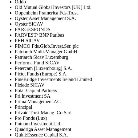
Oddo
Old Mutual Global Investors [UK] Ltd.
Oppenheim Pramerica Fds.Trust
Oyster Asset Management S.A.
Oyster SICAV
PARGESFONDS
PARVEST/ BNP Paribas
PEH SICAV
PIMCO Fds.Glob.Invest.Ser. plc
Patriarch Multi-Manager GmbH
Patriarch Sicav Luxemburg
Performa Fund SICAV
Petercam [Luxembourg] S.A.
Pictet Funds (Europe) S.A.
PineBridge Investments Ireland Limited
Pleiade SICAV
Polar Capital Partners
Pri Investment SA
Prima Management AG
Principal
Private Trust Manag. Co Sarl
Pro Fonds (Lux)
Putnam Investment Ltd.
Quadriga Asset Management
Quint:Essence Capital S.A.