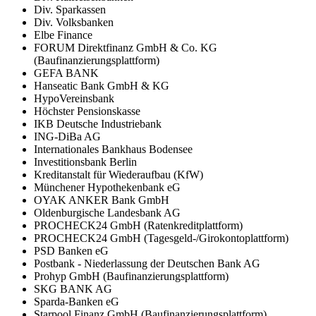
Div. Sparkassen
Div. Volksbanken
Elbe Finance
FORUM Direktfinanz GmbH & Co. KG
(Baufinanzierungsplattform)
GEFA BANK
Hanseatic Bank GmbH & KG
HypoVereinsbank
Höchster Pensionskasse
IKB Deutsche Industriebank
ING-DiBa AG
Internationales Bankhaus Bodensee
Investitionsbank Berlin
Kreditanstalt für Wiederaufbau (KfW)
Münchener Hypothekenbank eG
OYAK ANKER Bank GmbH
Oldenburgische Landesbank AG
PROCHECK24 GmbH (Ratenkreditplattform)
PROCHECK24 GmbH (Tagesgeld-/Girokontoplattform)
PSD Banken eG
Postbank - Niederlassung der Deutschen Bank AG
Prohyp GmbH (Baufinanzierungsplattform)
SKG BANK AG
Sparda-Banken eG
Starpool Finanz GmbH (Baufinanzierungsplattform)