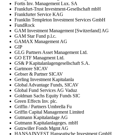
Fortis Inv. Management Lux. SA
Frankfurt-Trust Investment-Gesellschaft mbH
Frankfurter Service KAG
Franklin Templeton Investment Services GmbH
FundRock
GAM Investment Management [Switzerland] AG
GAM Star Fund p.l.c.
GAMAX Management AG
GIP
GLG Partners Asset Management Ltd.
GO ETF Managment Ltd.
GS& P Kapitalanlagengesellschaft S.A.
Gartmore SICAV
Gebser & Partner SICAV
Gerling Investment Kapitalanla
Global Advantage Funds, SICAV
Global Fund Services AG Vaduz
Goldman Sachs Equity Funds SIC
Green Effects Inv. plc.
Griffin / Partners Umbrella Fu
Griffin Capital Management Limited
Gutmann Kapitalanlage AG
Gutmann Kapitalanlageges. mbH
Gutzwiller Fonds Mgmt AG
HANSAINVEST Hanseatische Investment GmbH