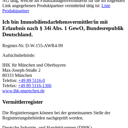
AG tätig, welche als Finanzanlagenvermittlerin für die im folgenden
Link angegebenen Produktpartner vermittelnd tätig ist:
Liste
Produktpartner
Ich bin Immobiliendarlehensvermittler/in mit
Erlaubnis nach § 34i Abs. 1 GewO, Bundesrepublik
Deutschland.
Register-Nr.
D-W-155-AWR4-99
Aufsichtsbehörde:
IHK für München und Oberbayern
Max-Joseph-Straße 2
80333 München
Telefon:
+49 89 5116-0
Telefax:
+49 89 5116-1306
www.ihk-muenchen.de
Vermittlerregister
Die Registrierungen können bei der gemeinsamen Stelle der
Registrierungsbehörden nachgeprüft werden.
Deutsche Industrie- und Handelskammer (DIHK)