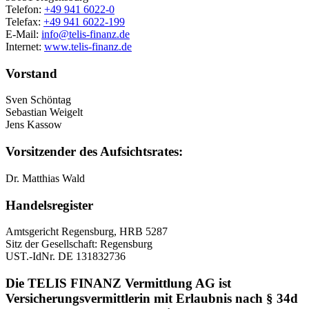
Telefon:
+49 941 6022-0
Telefax:
+49 941 6022-199
E-Mail:
info@telis-finanz.de
Internet:
www.telis-finanz.de
Vorstand
Sven Schöntag
Sebastian Weigelt
Jens Kassow
Vorsitzender des Aufsichtsrates:
Dr. Matthias Wald
Handelsregister
Amtsgericht Regensburg, HRB 5287
Sitz der Gesellschaft: Regensburg
UST.-IdNr. DE 131832736
Die TELIS FINANZ Vermittlung AG ist
Versicherungsvermittlerin mit Erlaubnis nach § 34d