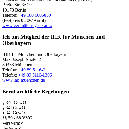
Breite Straße 29
10178 Berlin
Telefon:
+49 180 6005850
(Festpreis 0,20€/ Anruf)
www.vermittlerregister.info
Ich bin Mitglied der IHK für München und
Oberbayern
IHK für München und Oberbayern
Max-Joseph-Straße 2
80333 München
Telefon:
+49 89 5116-0
Telefax:
+49 89 5116-1306
www.ihk-muenchen.de
Berufsrechtliche Regelungen
§ 34d GewO
§ 34f GewO
§ 34i GewO
§§ 59 - 68 VVG
VersVermV
FinVermV