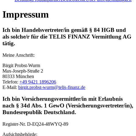
Impressum
Ich bin Handelsvertreter/in gemäß § 84 HGB und
als solche/r für die TELIS FINANZ Vermittlung AG
tätig.
Meine Anschrift:
Birgit Probst-Wurm
Max-Joseph-Straße 2
80333 München
Telefon:
+49 9421 1896206
E-Mail:
birgit.probst-wurm@telis-finanz.de
Ich bin Versicherungsvermittler/in mit Erlaubnis
nach § 34d Abs. 1 GewO (Versicherungsvertreter/in),
Bundesrepublik Deutschland.
Register-Nr.
D-EQ24-48WYQ-89
Aufsichtsbehörde: