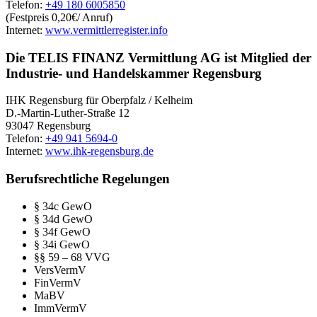
Telefon:
+49 180 6005850
(Festpreis 0,20€/ Anruf)
Internet:
www.vermittlerregister.info
Die TELIS FINANZ Vermittlung AG ist Mitglied der
Industrie- und Handelskammer Regensburg
IHK Regensburg für Oberpfalz / Kelheim
D.-Martin-Luther-Straße 12
93047 Regensburg
Telefon:
+49 941 5694-0
Internet:
www.ihk-regensburg.de
Berufsrechtliche Regelungen
§ 34c GewO
§ 34d GewO
§ 34f GewO
§ 34i GewO
§§ 59 – 68 VVG
VersVermV
FinVermV
MaBV
ImmVermV