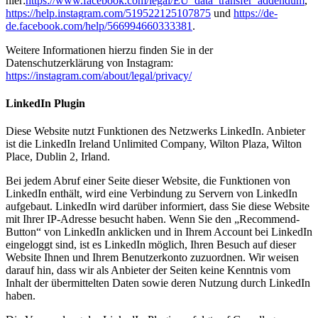
hier:
https://www.facebook.com/legal/EU_data_transfer_addendum
,
https://help.instagram.com/519522125107875
und
https://de-
de.facebook.com/help/566994660333381
.
Weitere Informationen hierzu finden Sie in der
Datenschutzerklärung von Instagram:
https://instagram.com/about/legal/privacy/
LinkedIn Plugin
Diese Website nutzt Funktionen des Netzwerks LinkedIn. Anbieter
ist die LinkedIn Ireland Unlimited Company, Wilton Plaza, Wilton
Place, Dublin 2, Irland.
Bei jedem Abruf einer Seite dieser Website, die Funktionen von
LinkedIn enthält, wird eine Verbindung zu Servern von LinkedIn
aufgebaut. LinkedIn wird darüber informiert, dass Sie diese Website
mit Ihrer IP-Adresse besucht haben. Wenn Sie den „Recommend-
Button“ von LinkedIn anklicken und in Ihrem Account bei LinkedIn
eingeloggt sind, ist es LinkedIn möglich, Ihren Besuch auf dieser
Website Ihnen und Ihrem Benutzerkonto zuzuordnen. Wir weisen
darauf hin, dass wir als Anbieter der Seiten keine Kenntnis vom
Inhalt der übermittelten Daten sowie deren Nutzung durch LinkedIn
haben.