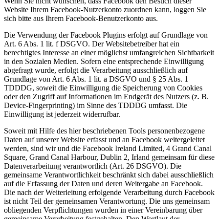
Wenn Sie nicht wünschen, dass Facebook den Besuch dieser
Website Ihrem Facebook-Nutzerkonto zuordnen kann, loggen Sie
sich bitte aus Ihrem Facebook-Benutzerkonto aus.
Die Verwendung der Facebook Plugins erfolgt auf Grundlage von
Art. 6 Abs. 1 lit. f DSGVO. Der Websitebetreiber hat ein
berechtigtes Interesse an einer möglichst umfangreichen Sichtbarkeit
in den Sozialen Medien. Sofern eine entsprechende Einwilligung
abgefragt wurde, erfolgt die Verarbeitung ausschließlich auf
Grundlage von Art. 6 Abs. 1 lit. a DSGVO und § 25 Abs. 1
TDDDG, soweit die Einwilligung die Speicherung von Cookies
oder den Zugriff auf Informationen im Endgerät des Nutzers (z. B.
Device-Fingerprinting) im Sinne des TDDDG umfasst. Die
Einwilligung ist jederzeit widerrufbar.
Soweit mit Hilfe des hier beschriebenen Tools personenbezogene
Daten auf unserer Website erfasst und an Facebook weitergeleitet
werden, sind wir und die Facebook Ireland Limited, 4 Grand Canal
Square, Grand Canal Harbour, Dublin 2, Irland gemeinsam für diese
Datenverarbeitung verantwortlich (Art. 26 DSGVO). Die
gemeinsame Verantwortlichkeit beschränkt sich dabei ausschließlich
auf die Erfassung der Daten und deren Weitergabe an Facebook.
Die nach der Weiterleitung erfolgende Verarbeitung durch Facebook
ist nicht Teil der gemeinsamen Verantwortung. Die uns gemeinsam
obliegenden Verpflichtungen wurden in einer Vereinbarung über
gemeinsame Verarbeitung festgehalten. Den Wortlaut der