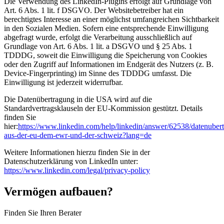
Die Verwendung des LinkedIn-Plugins erfolgt auf Grundlage von
Art. 6 Abs. 1 lit. f DSGVO. Der Websitebetreiber hat ein
berechtigtes Interesse an einer möglichst umfangreichen Sichtbarkeit
in den Sozialen Medien. Sofern eine entsprechende Einwilligung
abgefragt wurde, erfolgt die Verarbeitung ausschließlich auf
Grundlage von Art. 6 Abs. 1 lit. a DSGVO und § 25 Abs. 1
TDDDG, soweit die Einwilligung die Speicherung von Cookies
oder den Zugriff auf Informationen im Endgerät des Nutzers (z. B.
Device-Fingerprinting) im Sinne des TDDDG umfasst. Die
Einwilligung ist jederzeit widerrufbar.
Die Datenübertragung in die USA wird auf die
Standardvertragsklauseln der EU-Kommission gestützt. Details
finden Sie
hier:
https://www.linkedin.com/help/linkedin/answer/62538/datenuber
aus-der-eu-dem-ewr-und-der-schweiz?lang=de
Weitere Informationen hierzu finden Sie in der
Datenschutzerklärung von LinkedIn unter:
https://www.linkedin.com/legal/privacy-policy
Vermögen aufbauen?
Finden Sie Ihren Berater