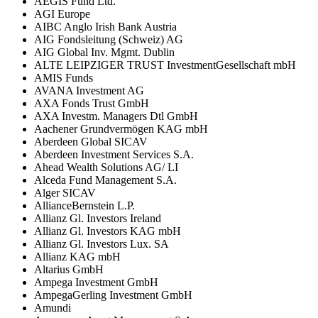
AEGIS Fund Ltd.
AGI Europe
AIBC Anglo Irish Bank Austria
AIG Fondsleitung (Schweiz) AG
AIG Global Inv. Mgmt. Dublin
ALTE LEIPZIGER TRUST InvestmentGesellschaft mbH
AMIS Funds
AVANA Investment AG
AXA Fonds Trust GmbH
AXA Investm. Managers Dtl GmbH
Aachener Grundvermögen KAG mbH
Aberdeen Global SICAV
Aberdeen Investment Services S.A.
Ahead Wealth Solutions AG/ LI
Alceda Fund Management S.A.
Alger SICAV
AllianceBernstein L.P.
Allianz Gl. Investors Ireland
Allianz Gl. Investors KAG mbH
Allianz Gl. Investors Lux. SA
Allianz KAG mbH
Altarius GmbH
Ampega Investment GmbH
AmpegaGerling Investment GmbH
Amundi