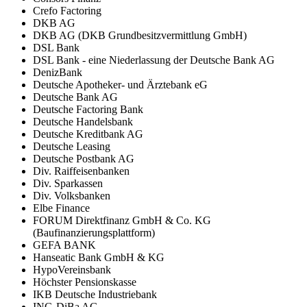
Crefo Factoring
DKB AG
DKB AG (DKB Grundbesitzvermittlung GmbH)
DSL Bank
DSL Bank - eine Niederlassung der Deutsche Bank AG
DenizBank
Deutsche Apotheker- und Ärztebank eG
Deutsche Bank AG
Deutsche Factoring Bank
Deutsche Handelsbank
Deutsche Kreditbank AG
Deutsche Leasing
Deutsche Postbank AG
Div. Raiffeisenbanken
Div. Sparkassen
Div. Volksbanken
Elbe Finance
FORUM Direktfinanz GmbH & Co. KG
(Baufinanzierungsplattform)
GEFA BANK
Hanseatic Bank GmbH & KG
HypoVereinsbank
Höchster Pensionskasse
IKB Deutsche Industriebank
ING-DiBa AG