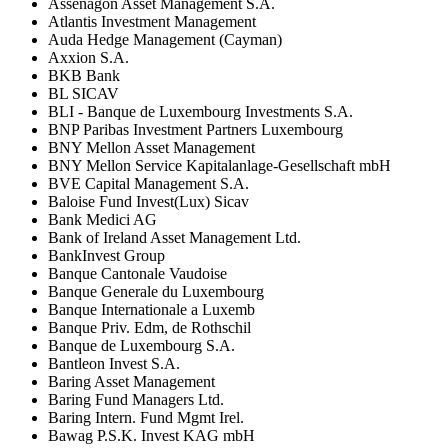
Assenagon Asset Management S.A.
Atlantis Investment Management
Auda Hedge Management (Cayman)
Axxion S.A.
BKB Bank
BL SICAV
BLI - Banque de Luxembourg Investments S.A.
BNP Paribas Investment Partners Luxembourg
BNY Mellon Asset Management
BNY Mellon Service Kapitalanlage-Gesellschaft mbH
BVE Capital Management S.A.
Baloise Fund Invest(Lux) Sicav
Bank Medici AG
Bank of Ireland Asset Management Ltd.
BankInvest Group
Banque Cantonale Vaudoise
Banque Generale du Luxembourg
Banque Internationale a Luxemb
Banque Priv. Edm, de Rothschil
Banque de Luxembourg S.A.
Bantleon Invest S.A.
Baring Asset Management
Baring Fund Managers Ltd.
Baring Intern. Fund Mgmt Irel.
Bawag P.S.K. Invest KAG mbH