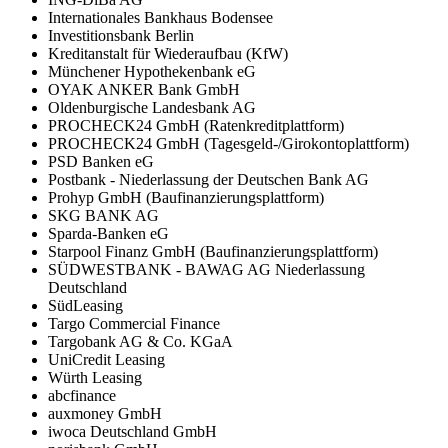
Internationales Bankhaus Bodensee
Investitionsbank Berlin
Kreditanstalt für Wiederaufbau (KfW)
Münchener Hypothekenbank eG
OYAK ANKER Bank GmbH
Oldenburgische Landesbank AG
PROCHECK24 GmbH (Ratenkreditplattform)
PROCHECK24 GmbH (Tagesgeld-/Girokontoplattform)
PSD Banken eG
Postbank - Niederlassung der Deutschen Bank AG
Prohyp GmbH (Baufinanzierungsplattform)
SKG BANK AG
Sparda-Banken eG
Starpool Finanz GmbH (Baufinanzierungsplattform)
SÜDWESTBANK - BAWAG AG Niederlassung
Deutschland
SüdLeasing
Targo Commercial Finance
Targobank AG & Co. KGaA
UniCredit Leasing
Würth Leasing
abcfinance
auxmoney GmbH
iwoca Deutschland GmbH