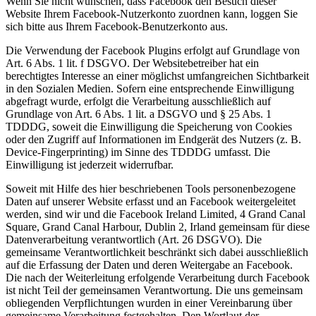
Wenn Sie nicht wünschen, dass Facebook den Besuch dieser
Website Ihrem Facebook-Nutzerkonto zuordnen kann, loggen Sie
sich bitte aus Ihrem Facebook-Benutzerkonto aus.
Die Verwendung der Facebook Plugins erfolgt auf Grundlage von
Art. 6 Abs. 1 lit. f DSGVO. Der Websitebetreiber hat ein
berechtigtes Interesse an einer möglichst umfangreichen Sichtbarkeit
in den Sozialen Medien. Sofern eine entsprechende Einwilligung
abgefragt wurde, erfolgt die Verarbeitung ausschließlich auf
Grundlage von Art. 6 Abs. 1 lit. a DSGVO und § 25 Abs. 1
TDDDG, soweit die Einwilligung die Speicherung von Cookies
oder den Zugriff auf Informationen im Endgerät des Nutzers (z. B.
Device-Fingerprinting) im Sinne des TDDDG umfasst. Die
Einwilligung ist jederzeit widerrufbar.
Soweit mit Hilfe des hier beschriebenen Tools personenbezogene
Daten auf unserer Website erfasst und an Facebook weitergeleitet
werden, sind wir und die Facebook Ireland Limited, 4 Grand Canal
Square, Grand Canal Harbour, Dublin 2, Irland gemeinsam für diese
Datenverarbeitung verantwortlich (Art. 26 DSGVO). Die
gemeinsame Verantwortlichkeit beschränkt sich dabei ausschließlich
auf die Erfassung der Daten und deren Weitergabe an Facebook.
Die nach der Weiterleitung erfolgende Verarbeitung durch Facebook
ist nicht Teil der gemeinsamen Verantwortung. Die uns gemeinsam
obliegenden Verpflichtungen wurden in einer Vereinbarung über
gemeinsame Verarbeitung festgehalten. Den Wortlaut der