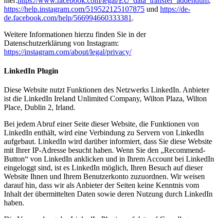
hier:
https://www.facebook.com/legal/EU_data_transfer_addendum
,
https://help.instagram.com/519522125107875
und
https://de-
de.facebook.com/help/566994660333381
.
Weitere Informationen hierzu finden Sie in der
Datenschutzerklärung von Instagram:
https://instagram.com/about/legal/privacy/
LinkedIn Plugin
Diese Website nutzt Funktionen des Netzwerks LinkedIn. Anbieter
ist die LinkedIn Ireland Unlimited Company, Wilton Plaza, Wilton
Place, Dublin 2, Irland.
Bei jedem Abruf einer Seite dieser Website, die Funktionen von
LinkedIn enthält, wird eine Verbindung zu Servern von LinkedIn
aufgebaut. LinkedIn wird darüber informiert, dass Sie diese Website
mit Ihrer IP-Adresse besucht haben. Wenn Sie den „Recommend-
Button“ von LinkedIn anklicken und in Ihrem Account bei LinkedIn
eingeloggt sind, ist es LinkedIn möglich, Ihren Besuch auf dieser
Website Ihnen und Ihrem Benutzerkonto zuzuordnen. Wir weisen
darauf hin, dass wir als Anbieter der Seiten keine Kenntnis vom
Inhalt der übermittelten Daten sowie deren Nutzung durch LinkedIn
haben.