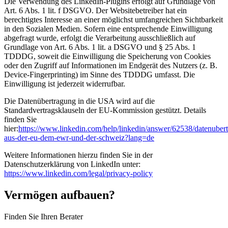
Die Verwendung des LinkedIn-Plugins erfolgt auf Grundlage von
Art. 6 Abs. 1 lit. f DSGVO. Der Websitebetreiber hat ein
berechtigtes Interesse an einer möglichst umfangreichen Sichtbarkeit
in den Sozialen Medien. Sofern eine entsprechende Einwilligung
abgefragt wurde, erfolgt die Verarbeitung ausschließlich auf
Grundlage von Art. 6 Abs. 1 lit. a DSGVO und § 25 Abs. 1
TDDDG, soweit die Einwilligung die Speicherung von Cookies
oder den Zugriff auf Informationen im Endgerät des Nutzers (z. B.
Device-Fingerprinting) im Sinne des TDDDG umfasst. Die
Einwilligung ist jederzeit widerrufbar.
Die Datenübertragung in die USA wird auf die
Standardvertragsklauseln der EU-Kommission gestützt. Details
finden Sie
hier:
https://www.linkedin.com/help/linkedin/answer/62538/datenuber
aus-der-eu-dem-ewr-und-der-schweiz?lang=de
Weitere Informationen hierzu finden Sie in der
Datenschutzerklärung von LinkedIn unter:
https://www.linkedin.com/legal/privacy-policy
Vermögen aufbauen?
Finden Sie Ihren Berater